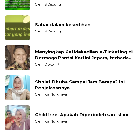
Oleh: S Depung
Sabar dalam kesedihan
Oleh: S Depung
Menyingkap Ketidakadilan e-Ticketing di
Dermaga Pantai Kartini Jepara, terhadap
Nelayan Tradisional
Oleh: Djoko TP
Sholat Dhuha Sampai Jam Berapa? Ini
Penjelasannya
Oleh: Ida Nurkhaya
Childfree, Apakah Diperbolehkan Islam
Oleh: Ida Nurkhaya