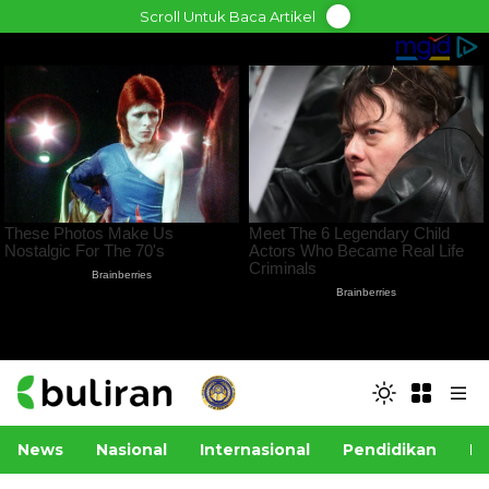
Skip
Scroll Untuk Baca Artikel
to
content
News
Nasional
Internasional
Pendidikan
Po