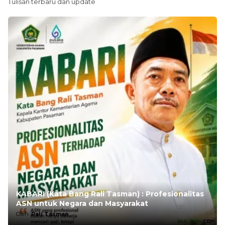
Tulisan terbaru dan update
KABARI (Kata Bang Rali Tasman) : Profesionalitas
ASN untuk Negara dan Masyarakat
Oleh:
Rali Tasman