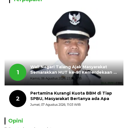
Wali Nagari Talang Ajak Masyarakat
1
Semarakkan HUT ke-81 Kemerdekaan RI
dengan Mengibarkan Bendera Merah
Kamis, 06 Agustus 2026, 23:56 WIB
Putih
Pertamina Kurangi Kuota BBM di Tiap
2
SPBU, Masyarakat Bertanya ada Apa
Jumat, 07 Agustus 2026, 11:03 WIB
Opini