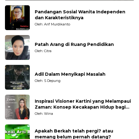
Pandangan Sosial Wanita Independen
dan Karakteristiknya
Oleh: Arif Murdikanto
Patah Arang di Ruang Pendidikan
Oleh: Citra
Adil Dalam Menyikapi Masalah
Oleh: S Depung
Inspirasi Visioner Kartini yang Melampaui
Zaman: Konsep Kecakapan Hidup bagi
Generasi Muda
Oleh: Wina
Apakah Berkah telah pergi? atau
memang belum pernah datang?