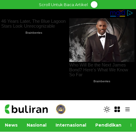
Skip
Scroll Untuk Baca Artikel
to
content
News
Nasional
Internasional
Pendidikan
Po