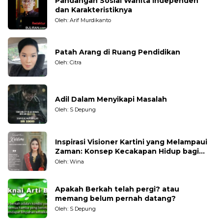
Pandangan Sosial Wanita Independen
dan Karakteristiknya
Oleh: Arif Murdikanto
Patah Arang di Ruang Pendidikan
Oleh: Citra
Adil Dalam Menyikapi Masalah
Oleh: S Depung
Inspirasi Visioner Kartini yang Melampaui
Zaman: Konsep Kecakapan Hidup bagi
Generasi Muda
Oleh: Wina
Apakah Berkah telah pergi? atau
memang belum pernah datang?
Oleh: S Depung