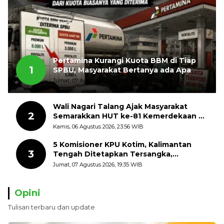
Pertamina Kurangi Kuota BBM di Tiap
1
SPBU, Masyarakat Bertanya ada Apa
Jumat, 07 Agustus 2026, 11:03 WIB
Wali Nagari Talang Ajak Masyarakat
2
Semarakkan HUT ke-81 Kemerdekaan RI
dengan Mengibarkan Bendera Merah
Kamis, 06 Agustus 2026, 23:56 WIB
Putih
5 Komisioner KPU Kotim, Kalimantan
3
Tengah Ditetapkan Tersangka,
Kerugian Negara ditaksir 10 Milyard
Jumat, 07 Agustus 2026, 19:35 WIB
Opini
Tulisan terbaru dan update