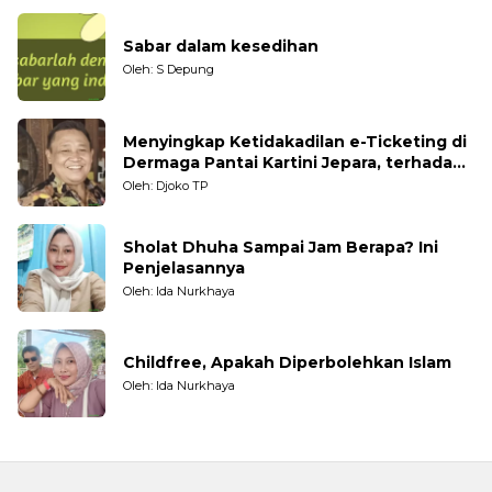
Sabar dalam kesedihan
Oleh: S Depung
Menyingkap Ketidakadilan e-Ticketing di
Dermaga Pantai Kartini Jepara, terhadap
Nelayan Tradisional
Oleh: Djoko TP
Sholat Dhuha Sampai Jam Berapa? Ini
Penjelasannya
Oleh: Ida Nurkhaya
Childfree, Apakah Diperbolehkan Islam
Oleh: Ida Nurkhaya