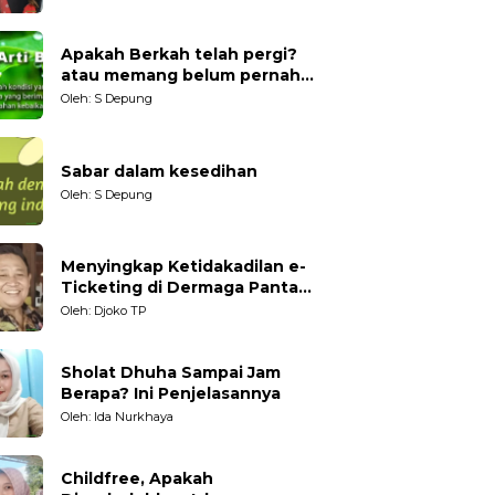
Generasi Muda
Apakah Berkah telah pergi?
atau memang belum pernah
datang?
Oleh: S Depung
Sabar dalam kesedihan
Oleh: S Depung
Menyingkap Ketidakadilan e-
Ticketing di Dermaga Pantai
Kartini Jepara, terhadap
Oleh: Djoko TP
Nelayan Tradisional
Sholat Dhuha Sampai Jam
Berapa? Ini Penjelasannya
Oleh: Ida Nurkhaya
Childfree, Apakah