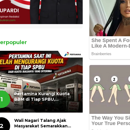
erpopuler
Pertamina Kurangi Kuota
1
BBM di Tiap SPBU,
Masyarakat Bertanya ada
Jumat, 07 Agustus 2026, 11:03 WIB
Apa
Wali Nagari Talang Ajak
2
Masyarakat Semarakkan