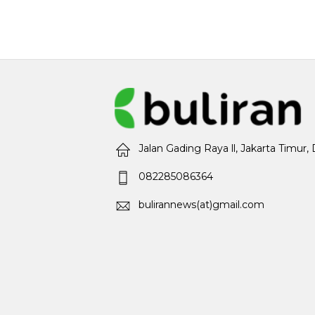
Jalan Gading Raya ll, Jakarta Timur,
082285086364
bulirannews(at)gmail.com