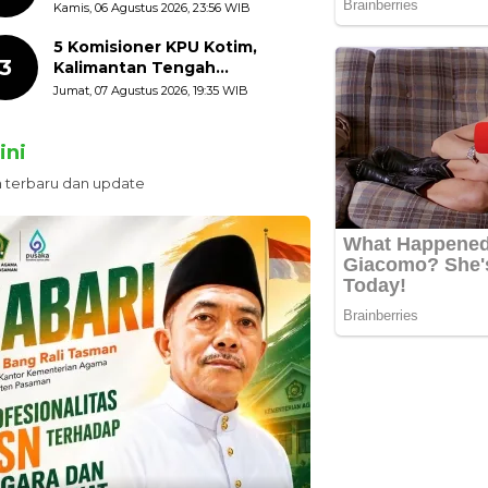
HUT ke-81 Kemerdekaan RI
Kamis, 06 Agustus 2026, 23:56 WIB
dengan Mengibarkan
Bendera Merah Putih
5 Komisioner KPU Kotim,
3
Kalimantan Tengah
Ditetapkan Tersangka,
Jumat, 07 Agustus 2026, 19:35 WIB
Kerugian Negara ditaksir 10
Milyard
ini
n terbaru dan update