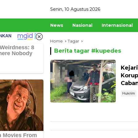
Skip
Senin, 10 Agustus 2026
to
content
News
Nasional
Internasional
Home
Tagar
Berita tagar #
kupedes
Kejar
Korup
Caban
Hukrim