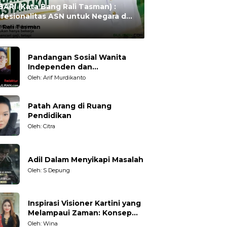
ARI (Kata Bang Rali Tasman) :
fesionalitas ASN untuk Negara dan
syarakat
:
Rali Tasman
Pandangan Sosial Wanita
Independen dan
Karakteristiknya
Oleh: Arif Murdikanto
Patah Arang di Ruang
Pendidikan
Oleh: Citra
Adil Dalam Menyikapi Masalah
Oleh: S Depung
Inspirasi Visioner Kartini yang
Melampaui Zaman: Konsep
Kecakapan Hidup bagi
Oleh: Wina