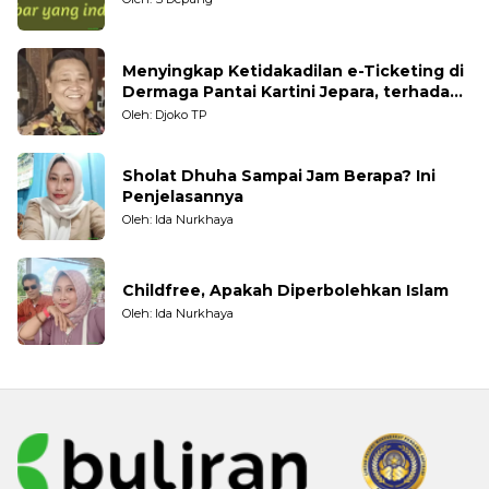
Menyingkap Ketidakadilan e-Ticketing di
Dermaga Pantai Kartini Jepara, terhadap
Nelayan Tradisional
Oleh: Djoko TP
Sholat Dhuha Sampai Jam Berapa? Ini
Penjelasannya
Oleh: Ida Nurkhaya
Childfree, Apakah Diperbolehkan Islam
Oleh: Ida Nurkhaya