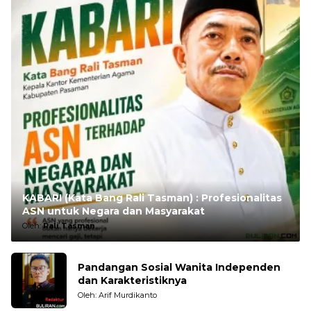
KABARI (Kata Bang Rali Tasman) : Profesionalitas
ASN untuk Negara dan Masyarakat
Oleh:
Rali Tasman
Pandangan Sosial Wanita Independen
dan Karakteristiknya
Oleh: Arif Murdikanto