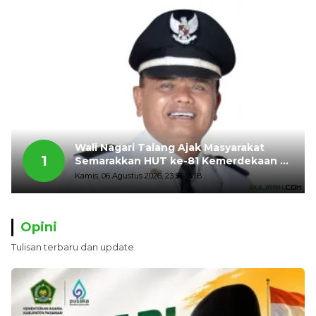
Wali Nagari Talang Ajak Masyarakat
1
Semarakkan HUT ke-81 Kemerdekaan RI
dengan Mengibarkan Bendera Merah
Kamis, 06 Agustus 2026, 23:56 WIB
Putih
Opini
Tulisan terbaru dan update