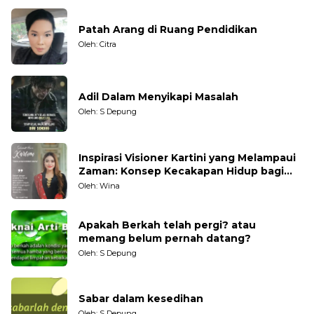
Patah Arang di Ruang Pendidikan
Oleh: Citra
Adil Dalam Menyikapi Masalah
Oleh: S Depung
Inspirasi Visioner Kartini yang Melampaui
Zaman: Konsep Kecakapan Hidup bagi
Generasi Muda
Oleh: Wina
Apakah Berkah telah pergi? atau
memang belum pernah datang?
Oleh: S Depung
Sabar dalam kesedihan
Oleh: S Depung