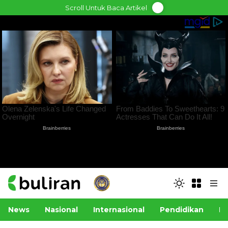
Skip
Scroll Untuk Baca Artikel
to
content
News
Nasional
Internasional
Pendidikan
Po