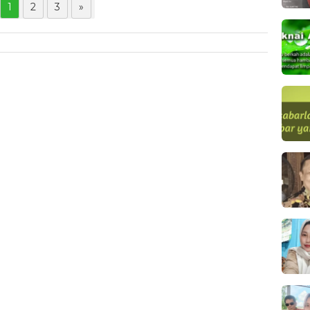
1
2
3
»