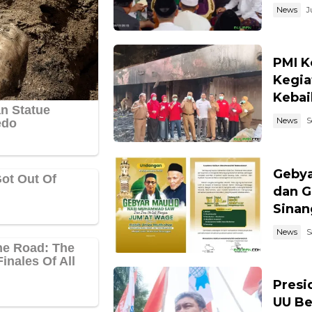
News
J
PMI K
Kegia
Kebai
News
S
Geby
dan G
Sinan
News
S
Presi
UU Be