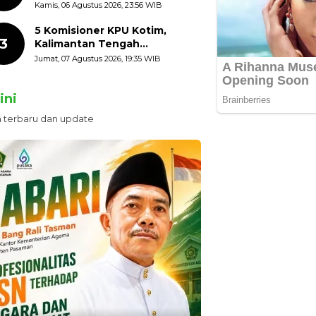
HUT ke-81 Kemerdekaan RI
Kamis, 06 Agustus 2026, 23:56 WIB
dengan Mengibarkan
Bendera Merah Putih
5 Komisioner KPU Kotim,
3
Kalimantan Tengah
Ditetapkan Tersangka,
Jumat, 07 Agustus 2026, 19:35 WIB
Kerugian Negara ditaksir 10
Milyard
ini
n terbaru dan update