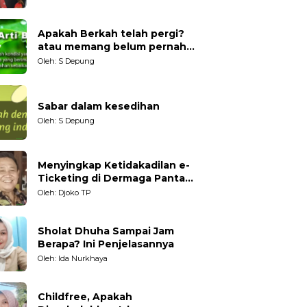
Generasi Muda
Apakah Berkah telah pergi?
atau memang belum pernah
datang?
Oleh: S Depung
Sabar dalam kesedihan
Oleh: S Depung
Menyingkap Ketidakadilan e-
Ticketing di Dermaga Pantai
Kartini Jepara, terhadap
Oleh: Djoko TP
Nelayan Tradisional
Sholat Dhuha Sampai Jam
Berapa? Ini Penjelasannya
Oleh: Ida Nurkhaya
Childfree, Apakah