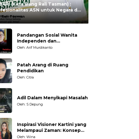
ARI (Kata Bang Rali Tasman) :
fesionalitas ASN untuk Negara dan
syarakat
:
Rali Tasman
Pandangan Sosial Wanita
Independen dan
Karakteristiknya
Oleh: Arif Murdikanto
Patah Arang di Ruang
Pendidikan
Oleh: Citra
Adil Dalam Menyikapi Masalah
Oleh: S Depung
Inspirasi Visioner Kartini yang
Melampaui Zaman: Konsep
Kecakapan Hidup bagi
Oleh: Wina