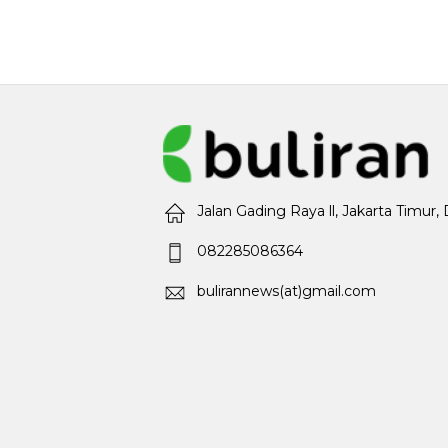
Jalan Gading Raya ll, Jakarta Timur,
082285086364
bulirannews(at)gmail.com