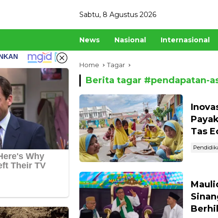
Skip
Sabtu, 8 Agustus 2026
to
content
News
Nasional
Internasional
Home
Tagar
Berita tagar #
pendapatan-as
Inova
Payak
Tas E
Pendidik
Mauli
Sinan
Berh