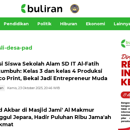
Pendidikan
Politik
Hiburan
Ekonomi
Lainny
li-desa-pad
si Siswa Sekolah Alam SD IT Al-Fatih
umbuh: Kelas 3 dan kelas 4 Produksi
co Print, Bekal Jadi Entrepreneur Muda
an
Kamis, 23 Oktober 2025, 20:46 WIB
d Akbar di Masjid Jami' Al Makmur
ggul Jepara, Hadir Puluhan Ribu Jama'ah
ikmat