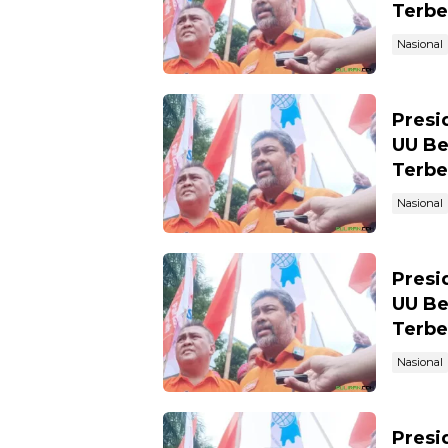
Terbe
Nasional
Presi
UU Be
Terbe
Nasional
Presi
UU Be
Terbe
Nasional
Presi