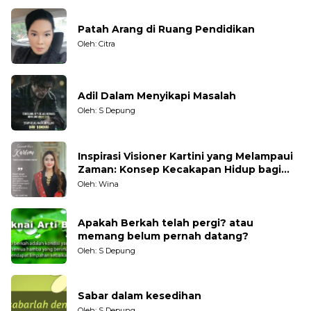
Patah Arang di Ruang Pendidikan
Oleh: Citra
Adil Dalam Menyikapi Masalah
Oleh: S Depung
Inspirasi Visioner Kartini yang Melampaui
Zaman: Konsep Kecakapan Hidup bagi
Generasi Muda
Oleh: Wina
Apakah Berkah telah pergi? atau
memang belum pernah datang?
Oleh: S Depung
Sabar dalam kesedihan
Oleh: S Depung