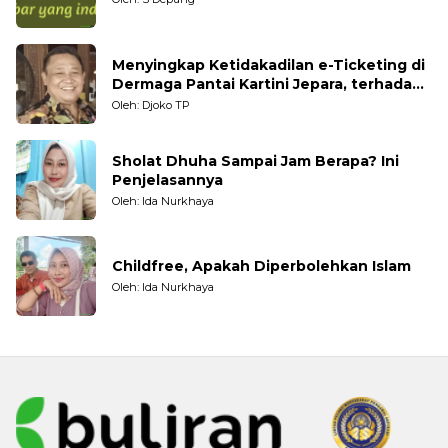
Menyingkap Ketidakadilan e-Ticketing di
Dermaga Pantai Kartini Jepara, terhadap
Nelayan Tradisional
Oleh: Djoko TP
Sholat Dhuha Sampai Jam Berapa? Ini
Penjelasannya
Oleh: Ida Nurkhaya
Childfree, Apakah Diperbolehkan Islam
Oleh: Ida Nurkhaya