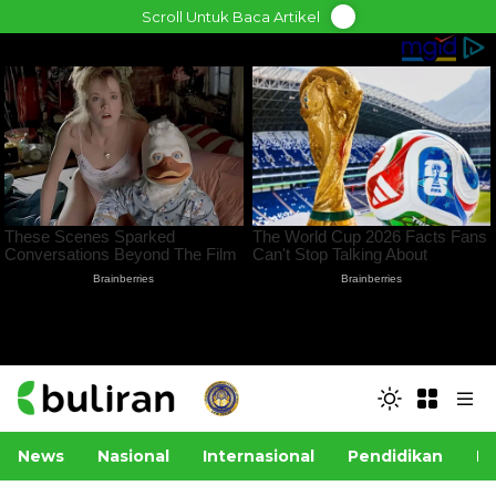
Skip
Scroll Untuk Baca Artikel
to
content
News
Nasional
Internasional
Pendidikan
Po