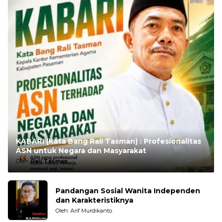
KABARI (Kata Bang Rali Tasman) : Profesionalitas
ASN untuk Negara dan Masyarakat
Oleh:
Rali Tasman
Pandangan Sosial Wanita Independen
dan Karakteristiknya
Oleh: Arif Murdikanto