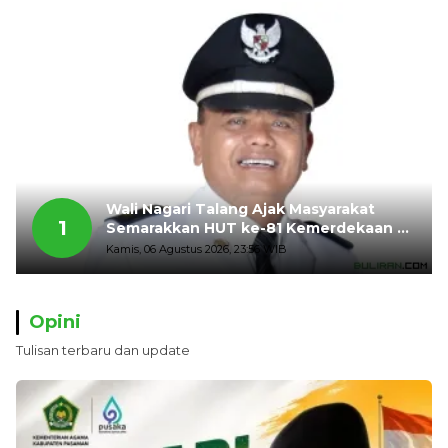
Wali Nagari Talang Ajak Masyarakat
1
Semarakkan HUT ke-81 Kemerdekaan RI
dengan Mengibarkan Bendera Merah
Kamis, 06 Agustus 2026, 23:56 WIB
Putih
Opini
Tulisan terbaru dan update