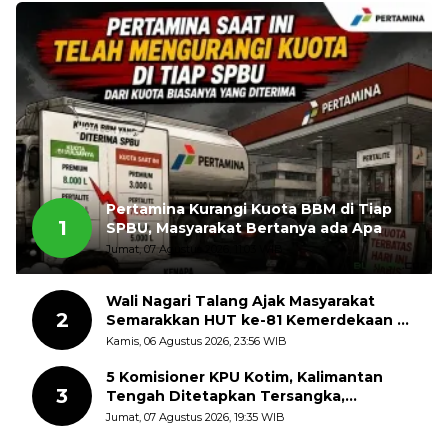
Pertamina Kurangi Kuota BBM di Tiap
1
SPBU, Masyarakat Bertanya ada Apa
Jumat, 07 Agustus 2026, 11:03 WIB
Wali Nagari Talang Ajak Masyarakat
2
Semarakkan HUT ke-81 Kemerdekaan RI
dengan Mengibarkan Bendera Merah
Kamis, 06 Agustus 2026, 23:56 WIB
Putih
5 Komisioner KPU Kotim, Kalimantan
3
Tengah Ditetapkan Tersangka,
Kerugian Negara ditaksir 10 Milyard
Jumat, 07 Agustus 2026, 19:35 WIB