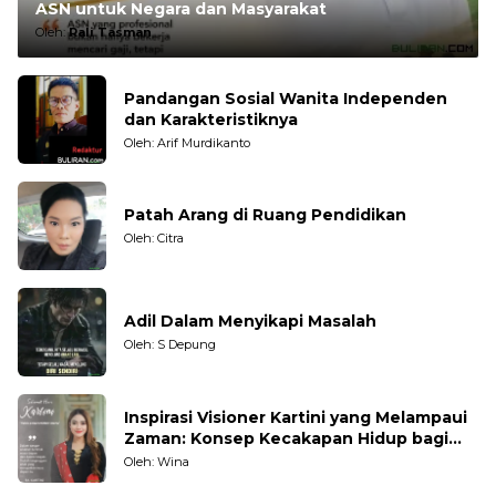
ASN untuk Negara dan Masyarakat
Oleh:
Rali Tasman
Pandangan Sosial Wanita Independen
dan Karakteristiknya
Oleh: Arif Murdikanto
Patah Arang di Ruang Pendidikan
Oleh: Citra
Adil Dalam Menyikapi Masalah
Oleh: S Depung
Inspirasi Visioner Kartini yang Melampaui
Zaman: Konsep Kecakapan Hidup bagi
Generasi Muda
Oleh: Wina