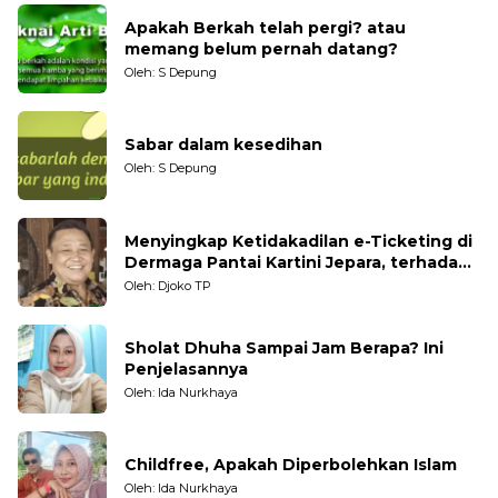
Apakah Berkah telah pergi? atau
memang belum pernah datang?
Oleh: S Depung
Sabar dalam kesedihan
Oleh: S Depung
Menyingkap Ketidakadilan e-Ticketing di
Dermaga Pantai Kartini Jepara, terhadap
Nelayan Tradisional
Oleh: Djoko TP
Sholat Dhuha Sampai Jam Berapa? Ini
Penjelasannya
Oleh: Ida Nurkhaya
Childfree, Apakah Diperbolehkan Islam
Oleh: Ida Nurkhaya