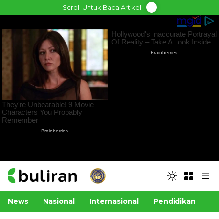
Skip
Scroll Untuk Baca Artikel
to
content
News
Nasional
Internasional
Pendidikan
Po