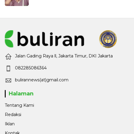
Jalan Gading Raya ll, Jakarta Timur, DKI Jakarta
082285086364
bulirannews(at)gmail.com
Halaman
Tentang Kami
Redaksi
Iklan
Kontak