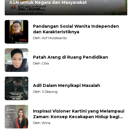
ASN untuk Negara dan Masyarakat
Oleh:
Rali Tasman
Pandangan Sosial Wanita Independen
dan Karakteristiknya
Oleh: Arif Murdikanto
Patah Arang di Ruang Pendidikan
Oleh: Citra
Adil Dalam Menyikapi Masalah
Oleh: S Depung
Inspirasi Visioner Kartini yang Melampaui
Zaman: Konsep Kecakapan Hidup bagi
Generasi Muda
Oleh: Wina