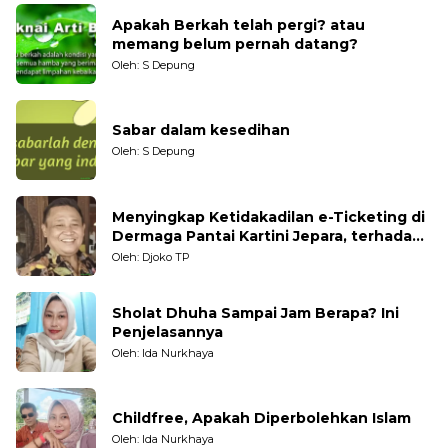
Apakah Berkah telah pergi? atau
memang belum pernah datang?
Oleh: S Depung
Sabar dalam kesedihan
Oleh: S Depung
Menyingkap Ketidakadilan e-Ticketing di
Dermaga Pantai Kartini Jepara, terhadap
Nelayan Tradisional
Oleh: Djoko TP
Sholat Dhuha Sampai Jam Berapa? Ini
Penjelasannya
Oleh: Ida Nurkhaya
Childfree, Apakah Diperbolehkan Islam
Oleh: Ida Nurkhaya