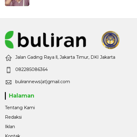
Jalan Gading Raya ll, Jakarta Timur, DKI Jakarta
082285086364
bulirannews(at)gmail.com
Halaman
Tentang Kami
Redaksi
Iklan
Kontak