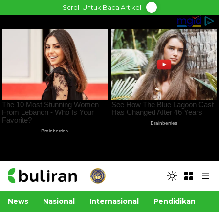
Skip
Scroll Untuk Baca Artikel
to
content
News
Nasional
Internasional
Pendidikan
Po