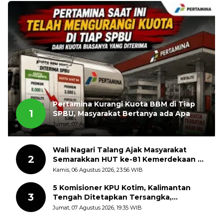
Pertamina Kurangi Kuota BBM di Tiap
1
SPBU, Masyarakat Bertanya ada Apa
Jumat, 07 Agustus 2026, 11:03 WIB
Wali Nagari Talang Ajak Masyarakat
2
Semarakkan HUT ke-81 Kemerdekaan RI
dengan Mengibarkan Bendera Merah
Kamis, 06 Agustus 2026, 23:56 WIB
Putih
5 Komisioner KPU Kotim, Kalimantan
3
Tengah Ditetapkan Tersangka,
Kerugian Negara ditaksir 10 Milyard
Jumat, 07 Agustus 2026, 19:35 WIB