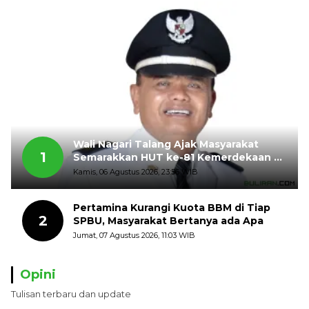
Wali Nagari Talang Ajak Masyarakat
1
Semarakkan HUT ke-81 Kemerdekaan RI
dengan Mengibarkan Bendera Merah
Kamis, 06 Agustus 2026, 23:56 WIB
Putih
Pertamina Kurangi Kuota BBM di Tiap
2
SPBU, Masyarakat Bertanya ada Apa
Jumat, 07 Agustus 2026, 11:03 WIB
Opini
Tulisan terbaru dan update