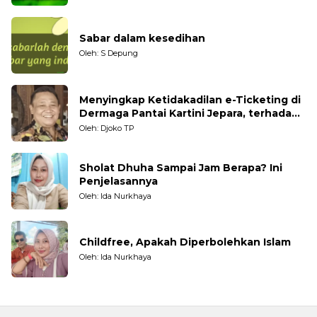
Sabar dalam kesedihan
Oleh: S Depung
Menyingkap Ketidakadilan e-Ticketing di
Dermaga Pantai Kartini Jepara, terhadap
Nelayan Tradisional
Oleh: Djoko TP
Sholat Dhuha Sampai Jam Berapa? Ini
Penjelasannya
Oleh: Ida Nurkhaya
Childfree, Apakah Diperbolehkan Islam
Oleh: Ida Nurkhaya