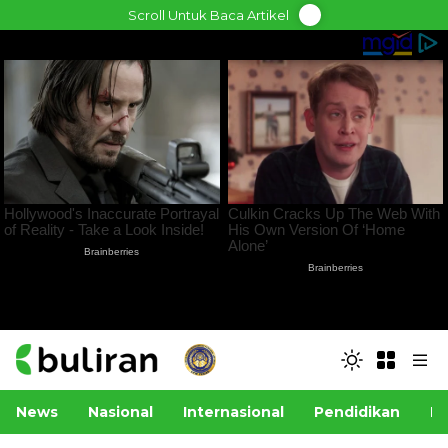
Skip
Scroll Untuk Baca Artikel
to
content
News
Nasional
Internasional
Pendidikan
Po