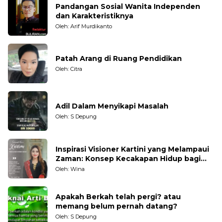
Pandangan Sosial Wanita Independen
dan Karakteristiknya
Oleh: Arif Murdikanto
Patah Arang di Ruang Pendidikan
Oleh: Citra
Adil Dalam Menyikapi Masalah
Oleh: S Depung
Inspirasi Visioner Kartini yang Melampaui
Zaman: Konsep Kecakapan Hidup bagi
Generasi Muda
Oleh: Wina
Apakah Berkah telah pergi? atau
memang belum pernah datang?
Oleh: S Depung