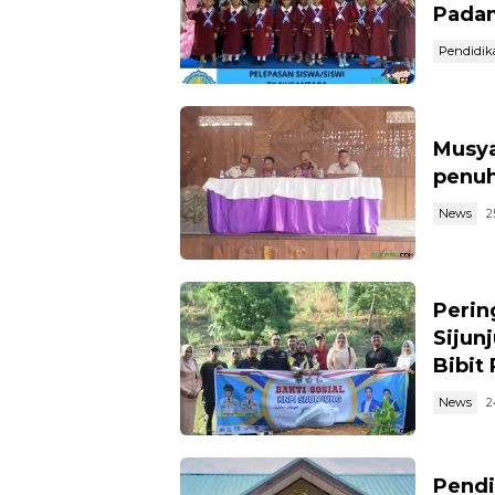
Pada
Pendidik
Musya
penuh
News
2
Perin
Sijun
Bibit
News
2
Pendi