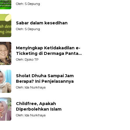
datang?
Oleh: S Depung
Sabar dalam kesedihan
Oleh: S Depung
Menyingkap Ketidakadilan e-
Ticketing di Dermaga Pantai
Kartini Jepara, terhadap
Oleh: Djoko TP
Nelayan Tradisional
Sholat Dhuha Sampai Jam
Berapa? Ini Penjelasannya
Oleh: Ida Nurkhaya
Childfree, Apakah
Diperbolehkan Islam
Oleh: Ida Nurkhaya