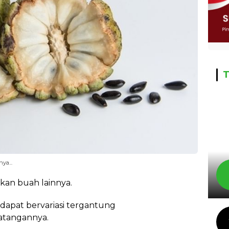
T
ya...
an buah lainnya.
dapat bervariasi tergantung
matangannya.