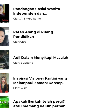
Pandangan Sosial Wanita
Independen dan
Karakteristiknya
Oleh: Arif Murdikanto
Patah Arang di Ruang
Pendidikan
Oleh: Citra
Adil Dalam Menyikapi Masalah
Oleh: S Depung
Inspirasi Visioner Kartini yang
Melampaui Zaman: Konsep
Kecakapan Hidup bagi
Oleh: Wina
Generasi Muda
Apakah Berkah telah pergi?
atau memang belum pernah