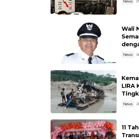
News
0
Wali 
Semar
denga
News
0
Kemar
LIRA 
Tingk
News
2
11 Ta
Trans