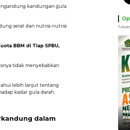
mengandung kandungan gula
Op
ng serat dan nutrisi-nutrisi
Tulisa
Kuota BBM di Tiap SPBU,
usnya tidak menyebabkan
ahui lebih lanjut tentang
adap kadar gula darah.
KAB
terkandung dalam
Pro
Ma
Oleh