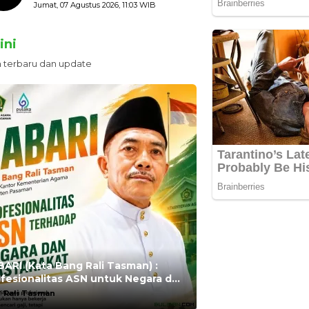
Masyarakat Bertanya ada
Jumat, 07 Agustus 2026, 11:03 WIB
Apa
ini
n terbaru dan update
ARI (Kata Bang Rali Tasman) :
fesionalitas ASN untuk Negara dan
syarakat
:
Rali Tasman