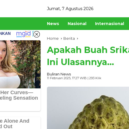
Skip
Jumat, 7 Agustus 2026
to
content
News
Nasional
Internasional
Home
Berita
Apakah Buah Sri
Ini Ulasannya...
Buliran News
11 Februari 2025, 17:27 WIB
| 293 Klik