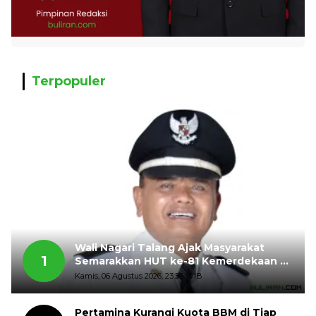
Terpopuler
Wali Nagari Talang Ajak Masyarakat
1
Semarakkan HUT ke-81 Kemerdekaan RI
dengan Mengibarkan Bendera Merah
Kamis, 06 Agustus 2026, 23:56 WIB
Putih
Pertamina Kurangi Kuota BBM di Tiap