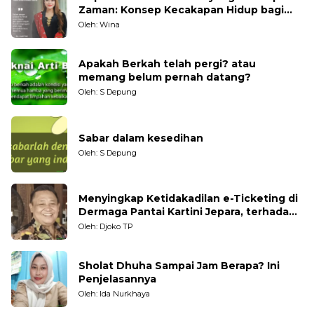
Zaman: Konsep Kecakapan Hidup bagi
Generasi Muda
Oleh: Wina
Apakah Berkah telah pergi? atau
memang belum pernah datang?
Oleh: S Depung
Sabar dalam kesedihan
Oleh: S Depung
Menyingkap Ketidakadilan e-Ticketing di
Dermaga Pantai Kartini Jepara, terhadap
Nelayan Tradisional
Oleh: Djoko TP
Sholat Dhuha Sampai Jam Berapa? Ini
Penjelasannya
Oleh: Ida Nurkhaya