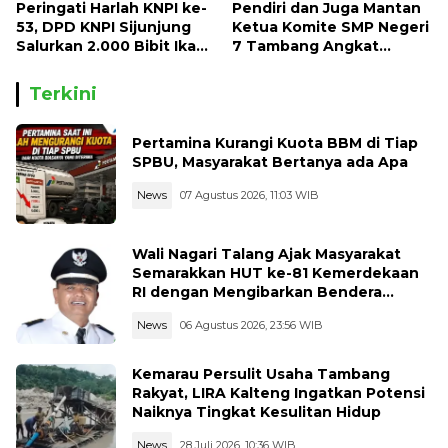
Peringati Harlah KNPI ke-
Pendiri dan Juga Mantan
53, DPD KNPI Sijunjung
Ketua Komite SMP Negeri
Salurkan 2.000 Bibit Ikan
7 Tambang Angkat
dan 50 Bibit Pohon Petai
Bicara, Begini Kisahnya !!
Terkini
Pertamina Kurangi Kuota BBM di Tiap
SPBU, Masyarakat Bertanya ada Apa
News
07 Agustus 2026, 11:03 WIB
Wali Nagari Talang Ajak Masyarakat
Semarakkan HUT ke-81 Kemerdekaan
RI dengan Mengibarkan Bendera
Merah Putih
News
06 Agustus 2026, 23:56 WIB
Kemarau Persulit Usaha Tambang
Rakyat, LIRA Kalteng Ingatkan Potensi
Naiknya Tingkat Kesulitan Hidup
News
28 Juli 2026, 10:36 WIB