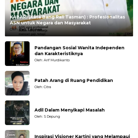
KABARI (Kata Bang Rali Tasman) : Profesionalitas
ASN untuk Negara dan Masyarakat
Oleh:
Rali Tasman
Pandangan Sosial Wanita Independen
dan Karakteristiknya
Oleh: Arif Murdikanto
Patah Arang di Ruang Pendidikan
Oleh: Citra
Adil Dalam Menyikapi Masalah
Oleh: S Depung
Inspirasi Visioner Kartini yang Melampaui