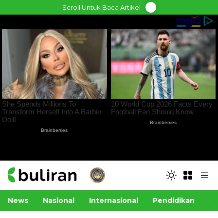
Skip
Scroll Untuk Baca Artikel
to
content
News
Nasional
Internasional
Pendidikan
Po