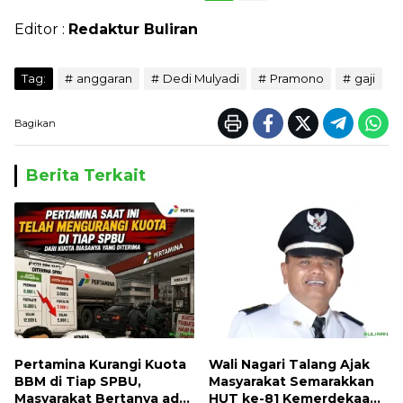
Editor :
Redaktur Buliran
Tag:
anggaran
Dedi Mulyadi
Pramono
gaji
Bagikan
Berita Terkait
Pertamina Kurangi Kuota
Wali Nagari Talang Ajak
BBM di Tiap SPBU,
Masyarakat Semarakkan
Masyarakat Bertanya ada
HUT ke-81 Kemerdekaan