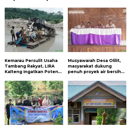
Apa
RI dengan Mengibarkan
Bendera Merah Putih
Kemarau Persulit Usaha
Musyawarah Desa Olilit,
Tambang Rakyat, LIRA
masyarakat dukung
Kalteng Ingatkan Potensi
penuh proyek air bersih
Naiknya Tingkat Kesulitan
Oryoin
Hidup