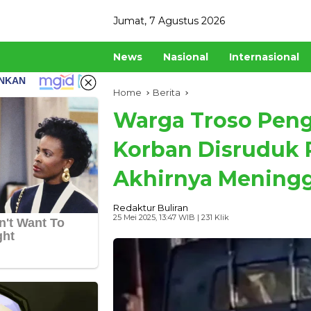
Skip
Jumat, 7 Agustus 2026
to
content
News
Nasional
Internasional
Home
Berita
Warga Troso Pen
Korban Disruduk 
Akhirnya Meningg
Redaktur Buliran
25 Mei 2025, 13:47 WIB
| 231 Klik