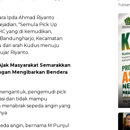
Tulisa
ara Ipda Ahmad Riyanto
ejadian, "Semula Pick Up
HC yang di kemudikan,
 Bandungharjo, Kecamatan
u dari arah Kudus menuju
jar Riyanto.
 Ajak Masyarakat Semarakkan
ngan Mengibarkan Bendera
KAB
mengantuk, pengemudi pick
Pro
asi dan tidak mampu
Ma
Oleh
a menabrak sepeda angin yang
nya.
peda angin, bernama M Punjul