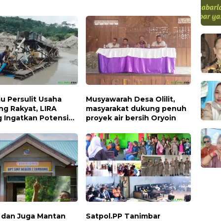
u Persulit Usaha
Musyawarah Desa Olilit,
g Rakyat, LIRA
masyarakat dukung penuh
g Ingatkan Potensi
proyek air bersih Oryoin
a Tingkat Kesulitan
i dan Juga Mantan
Satpol.PP Tanimbar