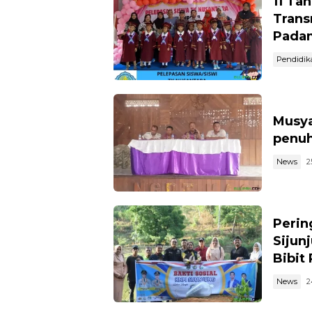
11 Ta
Trans
Pada
Pendidik
Musya
penuh
News
2
Perin
Sijun
Bibit
News
2