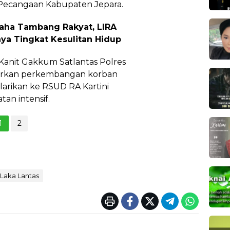
 Pecangaan Kabupaten Jepara.
saha Tambang Rakyat, LIRA
nya Tingkat Kesulitan Hidup
 Kanit Gakkum Satlantas Polres
orkan perkembangan korban
larikan ke RSUD RA Kartini
an intensif.
1
2
Laka Lantas