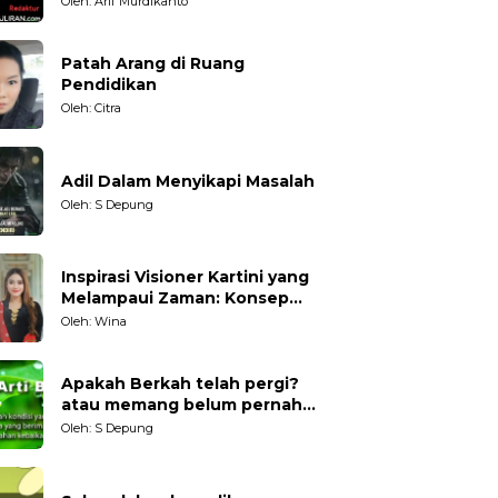
Oleh: Arif Murdikanto
Patah Arang di Ruang
Pendidikan
Oleh: Citra
Adil Dalam Menyikapi Masalah
Oleh: S Depung
Inspirasi Visioner Kartini yang
Melampaui Zaman: Konsep
Kecakapan Hidup bagi
Oleh: Wina
Generasi Muda
Apakah Berkah telah pergi?
atau memang belum pernah
datang?
Oleh: S Depung