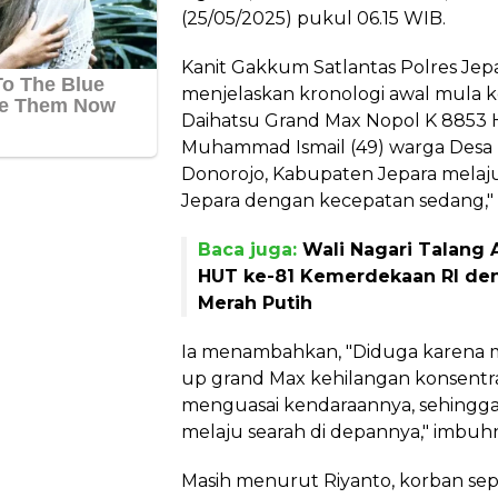
(25/05/2025) pukul 06.15 WIB.
Kanit Gakkum Satlantas Polres Jep
menjelaskan kronologi awal mula k
Daihatsu Grand Max Nopol K 8853 
Muhammad Ismail (49) warga Desa
Donorojo, Kabupaten Jepara melaj
Jepara dengan kecepatan sedang," u
Baca juga:
Wali Nagari Talang
HUT ke-81 Kemerdekaan RI de
Merah Putih
Ia menambahkan, "Diduga karena 
up grand Max kehilangan konsentr
menguasai kendaraannya, sehingg
melaju searah di depannya," imbuh
Masih menurut Riyanto, korban se