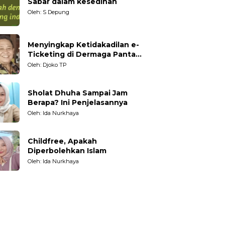
Sabar dalam kesedihan
Oleh: S Depung
Menyingkap Ketidakadilan e-
Ticketing di Dermaga Pantai
Kartini Jepara, terhadap
Oleh: Djoko TP
Nelayan Tradisional
Sholat Dhuha Sampai Jam
Berapa? Ini Penjelasannya
Oleh: Ida Nurkhaya
Childfree, Apakah
Diperbolehkan Islam
Oleh: Ida Nurkhaya