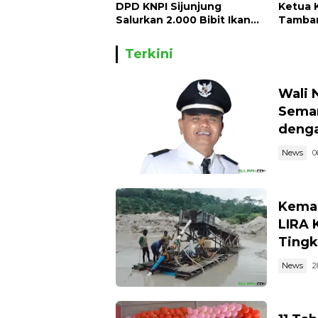
DPD KNPI Sijunjung
Ketua 
Salurkan 2.000 Bibit Ikan
Tamban
dan 50 Bibit Pohon Petai
Begini 
Terkini
Wali 
Semar
denga
News
0
Kemar
LIRA 
Tingk
News
2