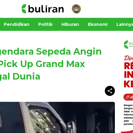
Pendidikan
Politik
Hiburan
Ekonomi
Lainny
gendara Sepeda Angin
Pick Up Grand Max
al Dunia