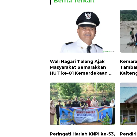
Berita Terkait
Wali Nagari Talang Ajak
Kemara
Masyarakat Semarakkan
Tamban
HUT ke-81 Kemerdekaan RI
Kalten
dengan Mengibarkan
Naikny
Bendera Merah Putih
Hidup
Peringati Harlah KNPI ke-53,
Pendir