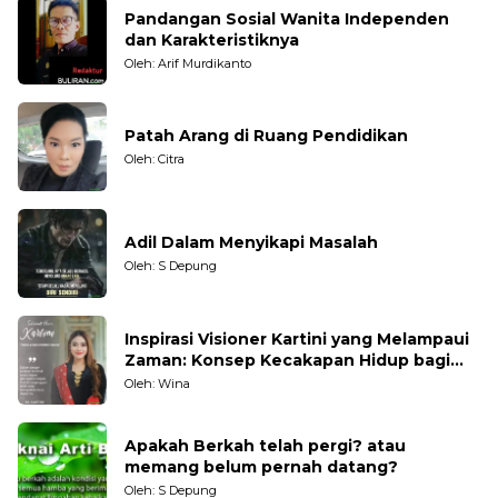
Pandangan Sosial Wanita Independen
dan Karakteristiknya
Oleh: Arif Murdikanto
Patah Arang di Ruang Pendidikan
Oleh: Citra
Adil Dalam Menyikapi Masalah
Oleh: S Depung
Inspirasi Visioner Kartini yang Melampaui
Zaman: Konsep Kecakapan Hidup bagi
Generasi Muda
Oleh: Wina
Apakah Berkah telah pergi? atau
memang belum pernah datang?
Oleh: S Depung