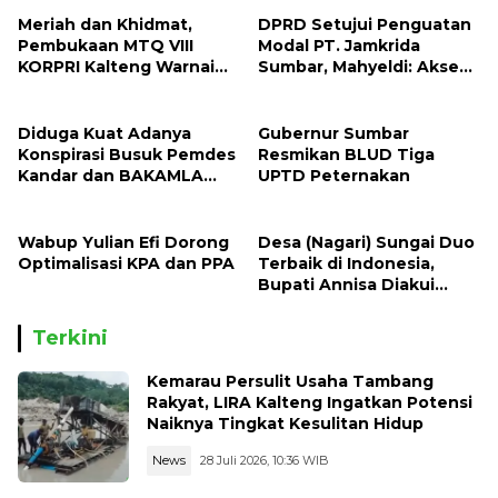
Meriah dan Khidmat,
DPRD Setujui Penguatan
Pembukaan MTQ VIII
Modal PT. Jamkrida
KORPRI Kalteng Warnai
Sumbar, Mahyeldi: Akses
Puruk Cahu
Pembiayaan UMKM Lokal
Kian Terbuka
Diduga Kuat Adanya
Gubernur Sumbar
Konspirasi Busuk Pemdes
Resmikan BLUD Tiga
Kandar dan BAKAMLA
UPTD Peternakan
Terkait Hibah Tanah
Keluarga Oratmangun-
Refualu
Wabup Yulian Efi Dorong
Desa (Nagari) Sungai Duo
Optimalisasi KPA dan PPA
Terbaik di Indonesia,
Bupati Annisa Diakui
Sebagai Pembina Desa
Terbaik Nasional
Terkini
Kemarau Persulit Usaha Tambang
Rakyat, LIRA Kalteng Ingatkan Potensi
Naiknya Tingkat Kesulitan Hidup
News
28 Juli 2026, 10:36 WIB