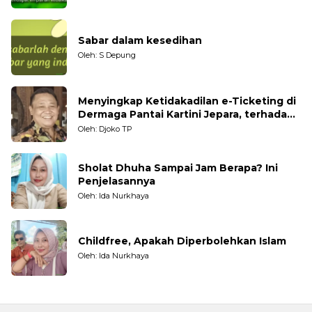
Sabar dalam kesedihan
Oleh: S Depung
Menyingkap Ketidakadilan e-Ticketing di
Dermaga Pantai Kartini Jepara, terhadap
Nelayan Tradisional
Oleh: Djoko TP
Sholat Dhuha Sampai Jam Berapa? Ini
Penjelasannya
Oleh: Ida Nurkhaya
Childfree, Apakah Diperbolehkan Islam
Oleh: Ida Nurkhaya