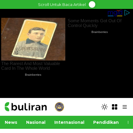
Skip
Scroll Untuk Baca Artikel
to
content
News
Nasional
Internasional
Pendidikan
Po