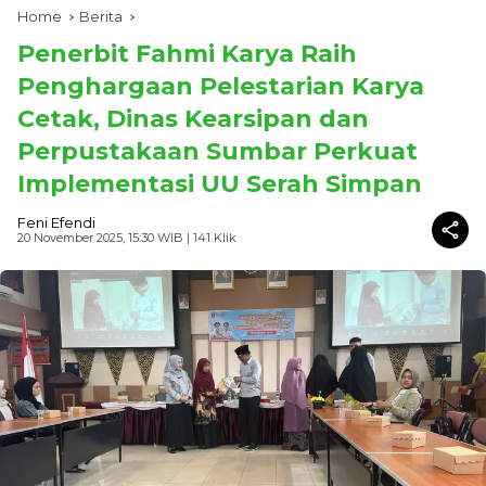
Home
Berita
Penerbit Fahmi Karya Raih
Penghargaan Pelestarian Karya
Cetak, Dinas Kearsipan dan
Perpustakaan Sumbar Perkuat
Implementasi UU Serah Simpan
Feni Efendi
20 November 2025, 15:30 WIB
| 141 Klik