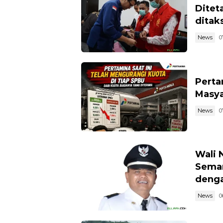
Ditet
ditaks
News
0
Perta
Masya
News
0
Wali 
Semar
denga
News
0