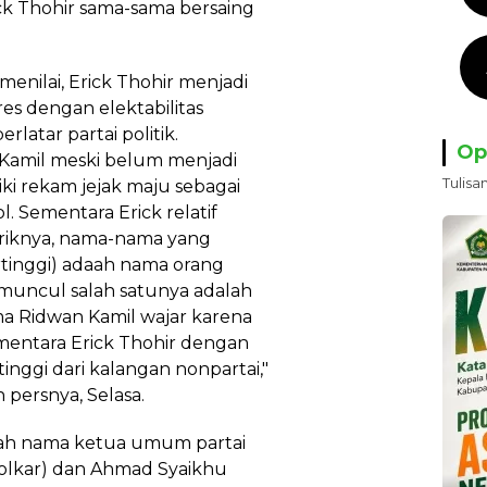
ck Thohir sama-sama bersaing
 menilai, Erick Thohir menjadi
es dengan elektabilitas
rlatar partai politik.
Op
n Kamil meski belum menjadi
Tulisa
ki rekam jejak maju sebagai
 Sementara Erick relatif
riknya, nama-nama yang
ertinggi) adaah nama orang
muncul salah satunya adalah
ma Ridwan Kamil wajar karena
sementara Erick Thohir dengan
 tinggi dari kalangan nonpartai,"
persnya, Selasa.
ah nama ketua umum partai
(Golkar) dan Ahmad Syaikhu