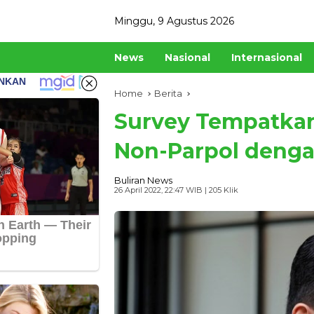
Skip
Minggu, 9 Agustus 2026
to
content
News
Nasional
Internasional
Home
Berita
Survey Tempatkan 
Non-Parpol dengan
Buliran News
26 April 2022, 22:47 WIB
| 205 Klik