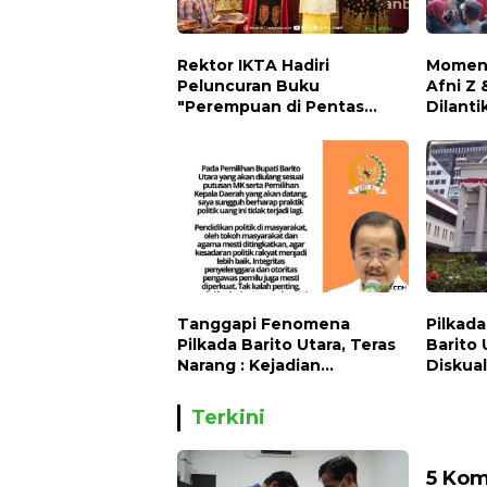
Rektor IKTA Hadiri
Momen 
Peluncuran Buku
Afni Z 
"Perempuan di Pentas
Dilanti
Politik" karya Anggota DPR
Warga
RI Dr. Hj. Karmila Sari
Tanggapi Fenomena
Pilkad
Pilkada Barito Utara, Teras
Barito 
Narang : Kejadian
Diskuali
Memalukan bagi
Ajukan
Kalimantan Tengah
Cawabu
Terkini
5 Kom