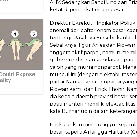
AHY. Sedangkan Sandi Uno dan Eri
ketat di peringkat enam besar.
Direktur Eksekutif Indikator Politik
anomali dari daftar enam besar capr
tertinggi. Pasalnya Erick bukanlah be
Sebaliknya, figur Anies dan Ridwa
anggota aktif parpol, namun memili
gubernur dengan kendaraan parpol.
calon yang murni nonparpol."Mena
muncul ini (dengan elektabilitas t
partai. Nama-nama nonpartai yang 
Ridwan Kamil dan Erick Thohir. Na
dia kepala daerah provinsi besar, 
posisi menteri memiliki elektabilitas
kata Burhanudin dalam keterangan 
Erick bahkan mengungguli sejuml
besar, seperti Airlangga Hartarto 