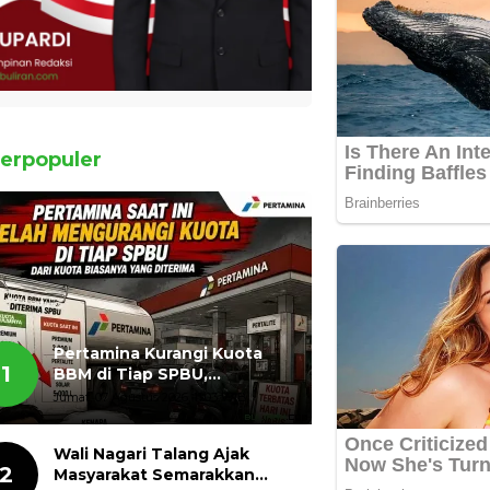
erpopuler
Pertamina Kurangi Kuota
1
BBM di Tiap SPBU,
Masyarakat Bertanya ada
Jumat, 07 Agustus 2026, 11:03 WIB
Apa
Wali Nagari Talang Ajak
2
Masyarakat Semarakkan