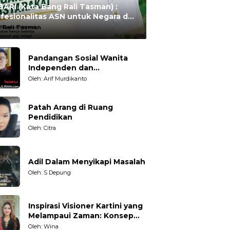
ARI (Kata Bang Rali Tasman) :
fesionalitas ASN untuk Negara dan
syarakat
:
Rali Tasman
Pandangan Sosial Wanita
Independen dan
Karakteristiknya
Oleh: Arif Murdikanto
Patah Arang di Ruang
Pendidikan
Oleh: Citra
Adil Dalam Menyikapi Masalah
Oleh: S Depung
Inspirasi Visioner Kartini yang
Melampaui Zaman: Konsep
Kecakapan Hidup bagi
Oleh: Wina