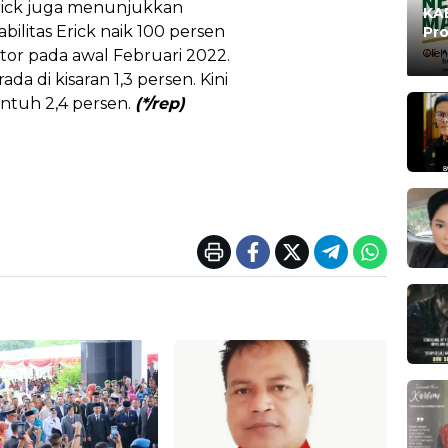
s Erick juga menunjukkan
KAB
bilitas Erick naik 100 persen
Pro
Ma
kator pada awal Februari 2022.
Oleh
ada di kisaran 1,3 persen. Kini
entuh 2,4 persen.
(*/rep)