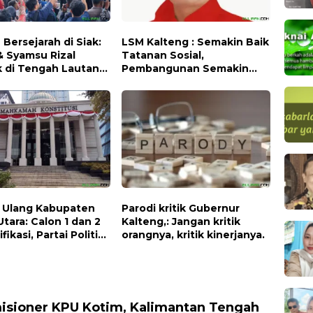
Bersejarah di Siak:
LSM Kalteng : Semakin Baik
& Syamsu Rizal
Tatanan Sosial,
k di Tengah Lautan
Pembangunan Semakin
Mudah dan Murah.
a Ulang Kabupaten
Parodi kritik Gubernur
Utara: Calon 1 dan 2
Kalteng,: Jangan kritik
fikasi, Partai Politik
orangnya, kritik kinerjanya.
 Cabup dan
p Baru.
isioner KPU Kotim, Kalimantan Tengah