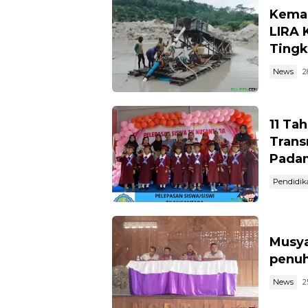
Kemar
LIRA 
Tingk
News
2
11 Ta
Trans
Pada
Pendidik
Musya
penuh
News
2