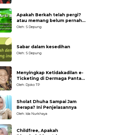
Generasi Muda
Apakah Berkah telah pergi?
atau memang belum pernah
datang?
Oleh: S Depung
Sabar dalam kesedihan
Oleh: S Depung
Menyingkap Ketidakadilan e-
Ticketing di Dermaga Pantai
Kartini Jepara, terhadap
Oleh: Djoko TP
Nelayan Tradisional
Sholat Dhuha Sampai Jam
Berapa? Ini Penjelasannya
Oleh: Ida Nurkhaya
Childfree, Apakah