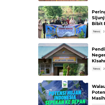
Perin
Sijun
Bibit
News
2
Pendi
Neger
Kisahn
News
2
Walau
Poten
Masih