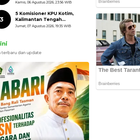
HUT ke-81 Kemerdekaan RI
Kamis, 06 Agustus 2026, 23:56 WIB
dengan Mengibarkan
Bendera Merah Putih
5 Komisioner KPU Kotim,
3
Kalimantan Tengah
Ditetapkan Tersangka,
Jumat, 07 Agustus 2026, 19:35 WIB
Kerugian Negara ditaksir 10
Milyard
ini
n terbaru dan update