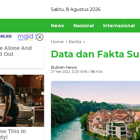
Skip
Sabtu, 8 Agustus 2026
to
content
News
Nasional
Internasional
Home
Berita
Data dan Fakta Su
Buliran News
27 Mei 2022, 12:20 WIB
| 186 Klik