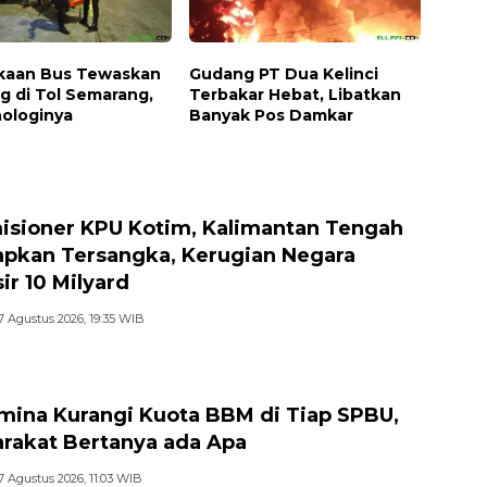
kaan Bus Tewaskan
Gudang PT Dua Kelinci
g di Tol Semarang,
Terbakar Hebat, Libatkan
nologinya
Banyak Pos Damkar
isioner KPU Kotim, Kalimantan Tengah
apkan Tersangka, Kerugian Negara
ir 10 Milyard
7 Agustus 2026, 19:35 WIB
mina Kurangi Kuota BBM di Tiap SPBU,
rakat Bertanya ada Apa
7 Agustus 2026, 11:03 WIB