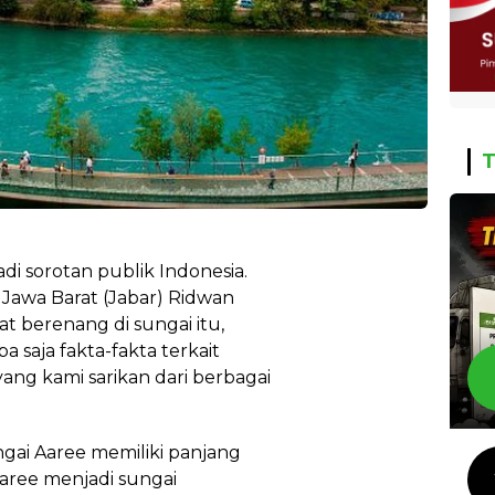
T
adi sorotan publik Indonesia.
Jawa Barat (Jabar) Ridwan
at berenang di sungai itu,
a saja fakta-fakta terkait
ang kami sarikan dari berbagai
gai Aaree memiliki panjang
Aaree menjadi sungai