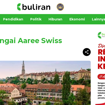
Pendidikan
Politik
Hiburan
Ekonomi
Lainny
ngai Aaree Swiss