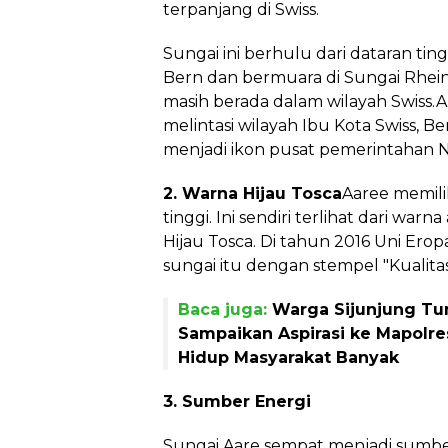
terpanjang di Swiss.
Sungai ini berhulu dari dataran t
Bern dan bermuara di Sungai Rhein.
masih berada dalam wilayah Swiss.A
melintasi wilayah Ibu Kota Swiss, Be
menjadi ikon pusat pemerintahan N
2. Warna Hijau Tosca
Aaree memilik
tinggi. Ini sendiri terlihat dari war
Hijau Tosca. Di tahun 2016 Uni Erop
sungai itu dengan stempel "Kualitas
Baca juga:
Warga Sijunjung T
Sampaikan Aspirasi ke Mapolre
Hidup Masyarakat Banyak
3. Sumber Energi
Sungai Aare sempat menjadi sumbe