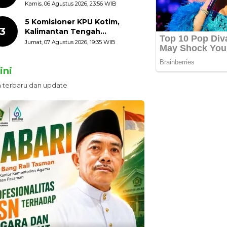
HUT ke-81 Kemerdekaan RI
Kamis, 06 Agustus 2026, 23:56 WIB
dengan Mengibarkan
Bendera Merah Putih
5 Komisioner KPU Kotim,
3
Kalimantan Tengah
Ditetapkan Tersangka,
Jumat, 07 Agustus 2026, 19:35 WIB
Kerugian Negara ditaksir 10
Milyard
ini
n terbaru dan update