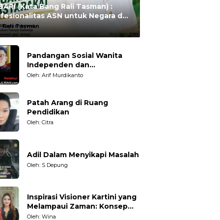
ARI (Kata Bang Rali Tasman) :
fesionalitas ASN untuk Negara dan
syarakat
:
Rali Tasman
Pandangan Sosial Wanita
Independen dan
Karakteristiknya
Oleh: Arif Murdikanto
Patah Arang di Ruang
Pendidikan
Oleh: Citra
Adil Dalam Menyikapi Masalah
Oleh: S Depung
Inspirasi Visioner Kartini yang
Melampaui Zaman: Konsep
Kecakapan Hidup bagi
Oleh: Wina