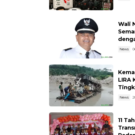
Wali 
Semar
denga
News
0
Kemar
LIRA 
Tingk
News
2
11 Ta
Trans