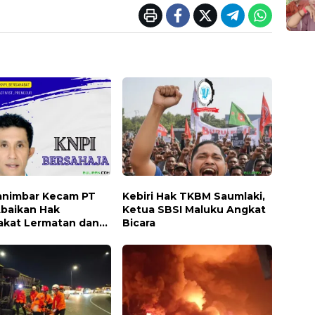
animbar Kecam PT
Kebiri Hak TKBM Saumlaki,
Abaikan Hak
Ketua SBSI Maluku Angkat
akat Lermatan dan
Bicara
an Hukum Adat