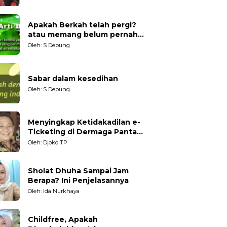
Generasi Muda
Apakah Berkah telah pergi?
atau memang belum pernah
datang?
Oleh: S Depung
Sabar dalam kesedihan
Oleh: S Depung
Menyingkap Ketidakadilan e-
Ticketing di Dermaga Pantai
Kartini Jepara, terhadap
Oleh: Djoko TP
Nelayan Tradisional
Sholat Dhuha Sampai Jam
Berapa? Ini Penjelasannya
Oleh: Ida Nurkhaya
Childfree, Apakah