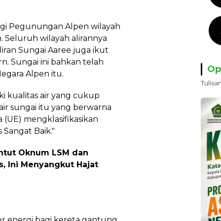
inggi Pegunungan Alpen wilayah
 Seluruh wilayah alirannya
liran Sungai Aaree juga ikut
rn. Sungai ini bahkan telah
Op
egara Alpen itu.
Tulisa
i kualitas air yang cukup
na air sungai itu yang berwarna
a (UE) mengklasifikasikan
 Sangat Baik."
untut Oknum LSM dan
s, Ini Menyangkut Hajat
r energi bagi kereta gantung