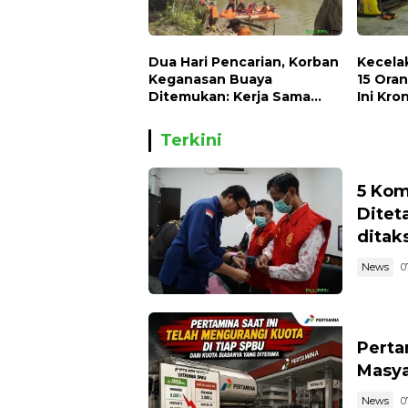
Dua Hari Pencarian, Korban
Kecela
Keganasan Buaya
15 Oran
Ditemukan: Kerja Sama
Ini Kro
Gabungan Tim SAR dan
Masyarakat Buahkan Hasil
Terkini
5 Kom
Ditet
ditaks
News
0
Perta
Masya
News
0