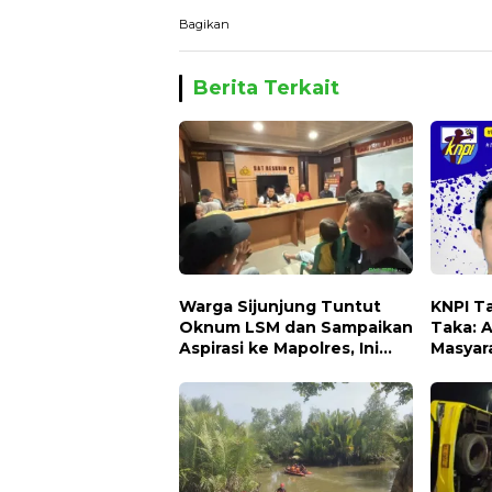
Bagikan
Berita Terkait
Warga Sijunjung Tuntut
KNPI T
Oknum LSM dan Sampaikan
Taka: 
Aspirasi ke Mapolres, Ini
Masyar
Menyangkut Hajat Hidup
Lecehk
Masyarakat Banyak