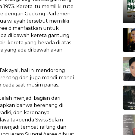
KAB
1973. Kereta itu memiliki rute
Pro
Aaree dengan Gedung Parlemen
Ma
Oleh
ua wilayah tersebut memiliki
Aaree dimanfaatkan untuk
rada di bawah kereta gantung
ir, kereta yang berada di atas
a yang ada di bawah akan
Tak ayal, hal ini mendorong
erenang dan juga mandi-mandi
kan pada saat musim panas.
elah menjadi bagian dari
apkan bahwa berenang di
adisi, dan karenanya
aya takbenda Swiss.Selain
 menjadi tempat rafting dan
ung jeram Sungai Aaree dibuat