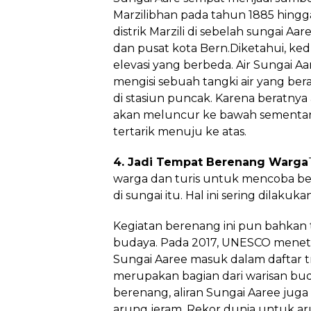
Marzilibhan pada tahun 1885 hingga 
distrik Marzili di sebelah sungai 
dan pusat kota Bern.Diketahui, ked
elevasi yang berbeda. Air Sungai 
mengisi sebuah tangki air yang be
di stasiun puncak. Karena beratnya a
akan meluncur ke bawah sementar
tertarik menuju ke atas.
4. Jadi Tempat Berenang Warga
warga dan turis untuk mencoba b
di sungai itu. Hal ini sering dilaku
Kegiatan berenang ini pun bahkan t
budaya. Pada 2017, UNESCO menet
Sungai Aaree masuk dalam daftar tr
merupakan bagian dari warisan bud
berenang, aliran Sungai Aaree juga
arung jeram. Rekor dunia untuk ar