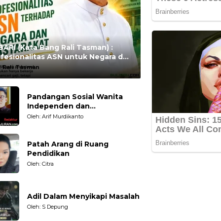
ARI (Kata Bang Rali Tasman) :
fesionalitas ASN untuk Negara dan
syarakat
:
Rali Tasman
Pandangan Sosial Wanita
Independen dan
Karakteristiknya
Oleh: Arif Murdikanto
Patah Arang di Ruang
Pendidikan
Oleh: Citra
Adil Dalam Menyikapi Masalah
Oleh: S Depung