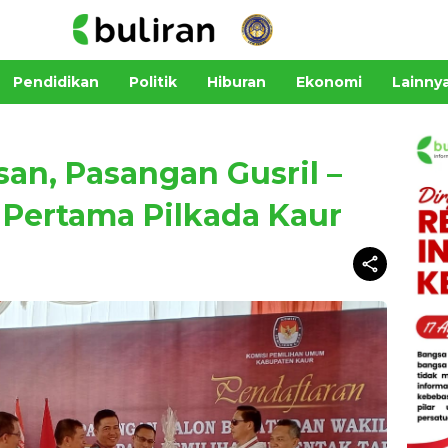
Pendidikan
Politik
Hiburan
Ekonomi
Lainny
an, Pasangan Gusril –
 Pertama Pilkada Kaur