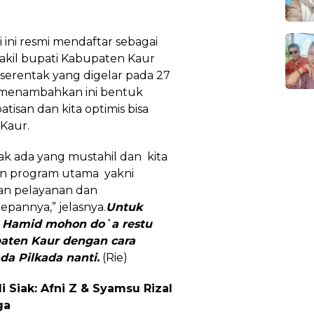
ini resmi mendaftar sebagai
akil bupati Kabupaten Kaur
serentak yang digelar pada 27
 menambahkan ini bentuk
tisan dan kita optimis bisa
Kaur.
ak ada yang mustahil dan kita
n program utama yakni
tan pelayanan dan
epannya,” jelasnya.
Untuk
- Hamid mohon do`a restu
aten Kaur dengan cara
a Pilkada nanti.
(Rie)
 Siak: Afni Z & Syamsu Rizal
ga