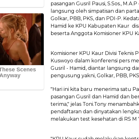
pasangan Gusril Pausi, S.Sos., M.A.P
langsung oleh simpatisan dan parta
Golkar, PBB, PKS, dan PDI-P. Kedat
Hamid ke KPU Kabupaten Kaur dis
beserta Anggota Komisioner KPU K
Komisioner KPU Kaur Divisi Teknis
Kuswoyo dalam konferensi pers m
Gusril - Hamid, diantar langsung d
pengusung yakni, Golkar, PBB, PKS
"Hari ini kita baru menerima satu 
pasangan Gusril dan Hamid dan be
terima," jelas Toni.Tony menambah
pendaftaran dan dinyatakan lengka
melakukan test kesehatan di RS M
"KPU Kaur sudah melakukan kontra