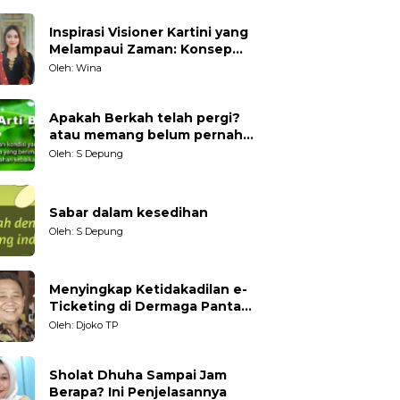
Inspirasi Visioner Kartini yang
Melampaui Zaman: Konsep
Kecakapan Hidup bagi
Oleh: Wina
Generasi Muda
Apakah Berkah telah pergi?
atau memang belum pernah
datang?
Oleh: S Depung
Sabar dalam kesedihan
Oleh: S Depung
Menyingkap Ketidakadilan e-
Ticketing di Dermaga Pantai
Kartini Jepara, terhadap
Oleh: Djoko TP
Nelayan Tradisional
Sholat Dhuha Sampai Jam
Berapa? Ini Penjelasannya