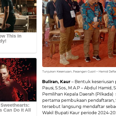
Tunjukan Keseriusan, Pasangan Gusril – Hamid Dafta
Buliran, Kaur
– Bentuk keseriusan p
Pausi, S.Sos., M.A.P – Abdul Hamid,
Pemilihan Kepala Daerah (Pilkada)
pertama pembukaan pendaftaran, S
tersebut langsung mendaftar sebag
Wakil Bupati Kaur periode 2024-2