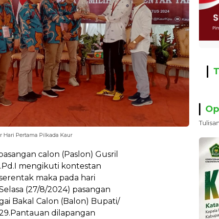
T
Op
Tulisa
r Hari Pertama Pilkada Kaur
asangan calon (Paslon) Gusril
 S.Pd.I mengikuti kontestan
 serentak maka pada hari
elasa (27/8/2024) pasangan
ai Bakal Calon (Balon) Bupati/
029.Pantauan dilapangan