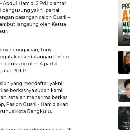
 – Abdul Hamid, S.Pd.I diantar
i pengusung yakni, partai
angan pasangan calon Gusril –
ambut langsung oleh Ketua
KAB
aur.
Pro
Ma
Oleh
 Penyelenggaraan, Tony
engatakan kedatangan Paslon
an didukung oleh 4 partai
, dan PDI-P.
Paslon yang mendaftar yakni
rkas-berkasnya sudah kami
kan, setelah menerima berkas
p, Paslon Gusril - Hamid akan
 Yunus Kota Bengkulu.
k kerja sama dengan pihak RS