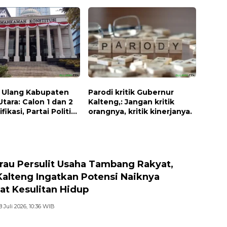
Mudah dan Murah.
a Ulang Kabupaten
Parodi kritik Gubernur
Utara: Calon 1 dan 2
Kalteng,: Jangan kritik
fikasi, Partai Politik
orangnya, kritik kinerjanya.
 Cabup dan
p Baru.
au Persulit Usaha Tambang Rakyat,
Kalteng Ingatkan Potensi Naiknya
at Kesulitan Hidup
8 Juli 2026, 10:36 WIB