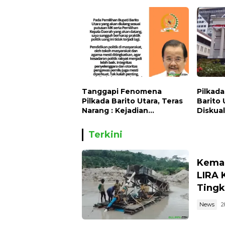
Politik" karya Anggota DPR
Warga
RI Dr. Hj. Karmila Sari
Tanggapi Fenomena
Pilkad
Pilkada Barito Utara, Teras
Barito 
Narang : Kejadian
Diskuali
Memalukan bagi
Ajukan
Kalimantan Tengah
Cawabu
Terkini
Kemar
LIRA 
Tingk
News
2