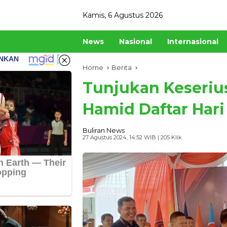
Skip
Kamis, 6 Agustus 2026
to
content
News
Nasional
Internasional
Home
Berita
Tunjukan Keserius
Hamid Daftar Hari
Buliran News
27 Agustus 2024, 14:52 WIB
| 205 Klik