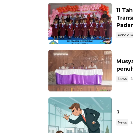
11 Ta
Trans
Pada
Pendidik
Musya
penuh
News
2
?
News
2