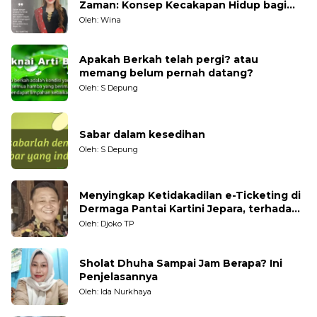
Zaman: Konsep Kecakapan Hidup bagi
Generasi Muda
Oleh: Wina
Apakah Berkah telah pergi? atau
memang belum pernah datang?
Oleh: S Depung
Sabar dalam kesedihan
Oleh: S Depung
Menyingkap Ketidakadilan e-Ticketing di
Dermaga Pantai Kartini Jepara, terhadap
Nelayan Tradisional
Oleh: Djoko TP
Sholat Dhuha Sampai Jam Berapa? Ini
Penjelasannya
Oleh: Ida Nurkhaya