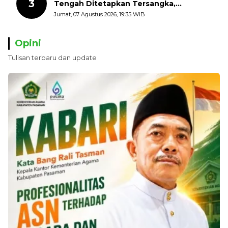
3
Tengah Ditetapkan Tersangka,
Kerugian Negara ditaksir 10 Milyard
Jumat, 07 Agustus 2026, 19:35 WIB
Opini
Tulisan terbaru dan update