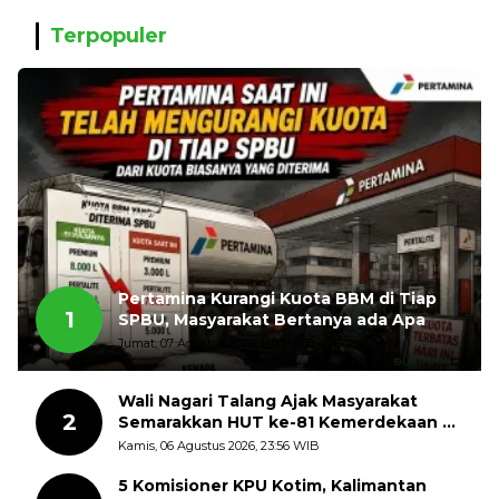
Terpopuler
Pertamina Kurangi Kuota BBM di Tiap
1
SPBU, Masyarakat Bertanya ada Apa
Jumat, 07 Agustus 2026, 11:03 WIB
Wali Nagari Talang Ajak Masyarakat
2
Semarakkan HUT ke-81 Kemerdekaan RI
dengan Mengibarkan Bendera Merah
Kamis, 06 Agustus 2026, 23:56 WIB
Putih
5 Komisioner KPU Kotim, Kalimantan