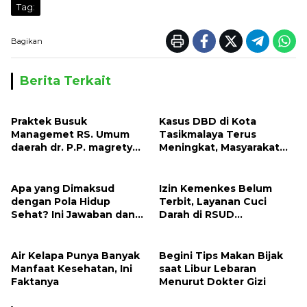
Tag:
Bagikan
Berita Terkait
Praktek Busuk
Kasus DBD di Kota
Managemet RS. Umum
Tasikmalaya Terus
daerah dr. P.P. magrety
Meningkat, Masyarakat
Saumlaki, Pasien BPJS
Harus Waspada
selalu Beli Obat di Luar
Apa yang Dimaksud
Izin Kemenkes Belum
dengan Pola Hidup
Terbit, Layanan Cuci
Sehat? Ini Jawaban dan
Darah di RSUD
Panduan Lengkapnya
Karanganyar Tertunda
Air Kelapa Punya Banyak
Begini Tips Makan Bijak
Manfaat Kesehatan, Ini
saat Libur Lebaran
Faktanya
Menurut Dokter Gizi