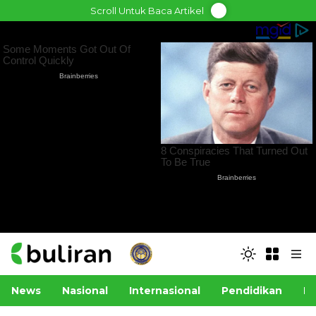
Skip
Scroll Untuk Baca Artikel
to
content
News
Nasional
Internasional
Pendidikan
Po