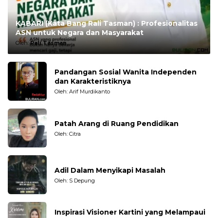
KABARI (Kata Bang Rali Tasman) : Profesionalitas
ASN untuk Negara dan Masyarakat
Oleh:
Rali Tasman
Pandangan Sosial Wanita Independen
dan Karakteristiknya
Oleh: Arif Murdikanto
Patah Arang di Ruang Pendidikan
Oleh: Citra
Adil Dalam Menyikapi Masalah
Oleh: S Depung
Inspirasi Visioner Kartini yang Melampaui