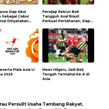
ora Siap Akui
Persijap Rekrut Bek
 Sebagai Cabor
Tangguh Asal Brasil
Usai Dinyatakan
Perkuat Pertahanan, Siap
leh MUI
Bersaing di Liga 1
Peserta Piala Asia U-
Mees Hilgers, Jadi Bek
na 2025
Tengah Termahal Ke-6 di
Asia
au Persulit Usaha Tambang Rakyat,