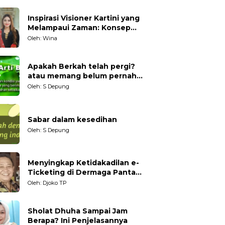
Inspirasi Visioner Kartini yang
Melampaui Zaman: Konsep
Kecakapan Hidup bagi
Oleh: Wina
Generasi Muda
Apakah Berkah telah pergi?
atau memang belum pernah
datang?
Oleh: S Depung
Sabar dalam kesedihan
Oleh: S Depung
Menyingkap Ketidakadilan e-
Ticketing di Dermaga Pantai
Kartini Jepara, terhadap
Oleh: Djoko TP
Nelayan Tradisional
Sholat Dhuha Sampai Jam
Berapa? Ini Penjelasannya