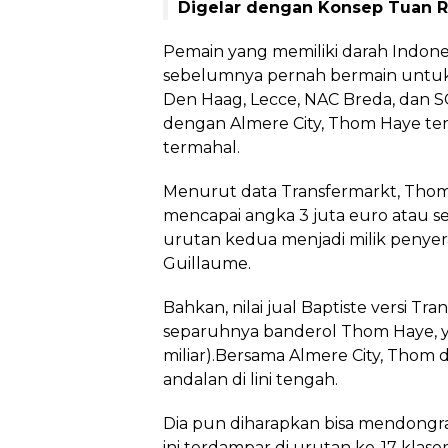
Digelar dengan Konsep Tuan 
Pemain yang memiliki darah Indone
sebelumnya pernah bermain untuk 
Den Haag, Lecce, NAC Breda, dan
dengan Almere City, Thom Haye te
termahal.
Menurut data Transfermarkt, Thom m
mencapai angka 3 juta euro atau se
urutan kedua menjadi milik penyera
Guillaume.
Bahkan, nilai jual Baptiste versi Tr
separuhnya banderol Thom Haye, ya
miliar).Bersama Almere City, Thom d
andalan di lini tengah.
Dia pun diharapkan bisa mendongr
ini terdampar di urutan ke-17 klasem