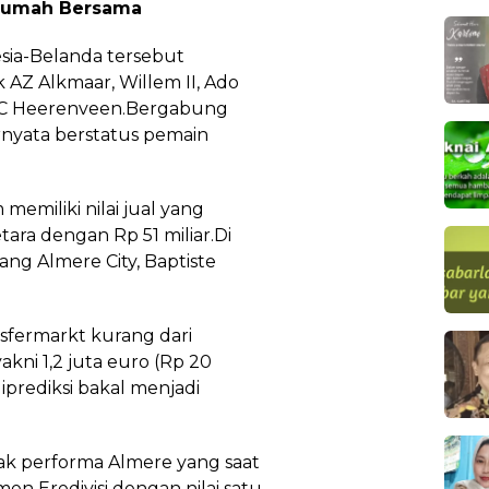
Rumah Bersama
sia-Belanda tersebut
AZ Alkmaar, Willem II, Ado
 SC Heerenveen.Bergabung
rnyata berstatus pemain
emiliki nilai jual yang
tara dengan Rp 51 miliar.Di
ng Almere City, Baptiste
ansfermarkt kurang dari
kni 1,2 juta euro (Rp 20
iprediksi bakal menjadi
ak performa Almere yang saat
en Eredivisi dengan nilai satu.