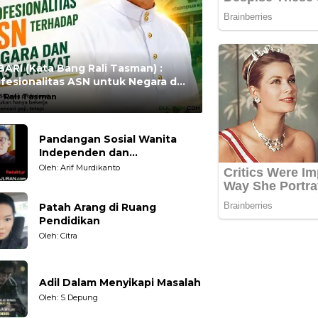
ARI (Kata Bang Rali Tasman) :
fesionalitas ASN untuk Negara dan
syarakat
:
Rali Tasman
Pandangan Sosial Wanita
Independen dan
Karakteristiknya
Oleh: Arif Murdikanto
Patah Arang di Ruang
Pendidikan
Oleh: Citra
Adil Dalam Menyikapi Masalah
Oleh: S Depung