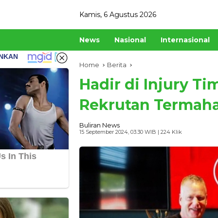
Skip
Kamis, 6 Agustus 2026
to
content
News
Nasional
Internasional
Home
Berita
Hadir di Injury T
Rekrutan Termaha
Buliran News
15 September 2024, 03:30 WIB
| 224 Klik