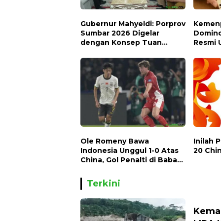
Gubernur Mahyeldi: Porprov
Kemenp
Sumbar 2026 Digelar
Domino
dengan Konsep Tuan
Resmi 
Rumah Bersama
Halal O
Ole Romeny Bawa
Inilah 
Indonesia Unggul 1-0 Atas
20 Chi
China, Gol Penalti di Babak
Pertama
Terkini
Kemar