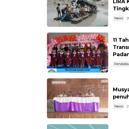
LIRA 
Tingk
News
2
11 Ta
Trans
Pada
Pendidik
Musya
penuh
News
2