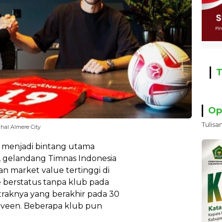
T
Op
Tulisa
hal Almere City
 menjadi bintang utama
, gelandang Timnas Indonesia
n market value tertinggi di
e berstatus tanpa klub pada
traknya yang berakhir pada 30
nveen. Beberapa klub pun