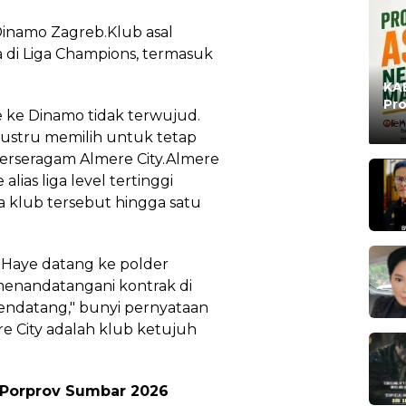
Dinamo Zagreb.Klub asal
a di Liga Champions, termasuk
KAB
Pro
ke Dinamo tidak terwujud.
Ma
Oleh
justru memilih untuk tetap
 berseragam Almere City.Almere
 alias liga level tertinggi
klub tersebut hingga satu
Haye datang ke polder
menandatangani kontrak di
endatang," bunyi pernyataan
re City adalah klub ketujuh
 Porprov Sumbar 2026