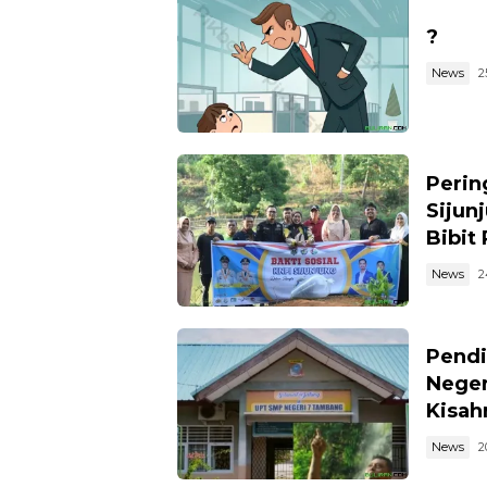
?
News
2
Perin
Sijun
Bibit
News
2
Pendi
Neger
Kisahn
News
2