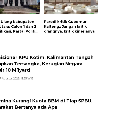
a Ulang Kabupaten
Parodi kritik Gubernur
Utara: Calon 1 dan 2
Kalteng,: Jangan kritik
fikasi, Partai Politik
orangnya, kritik kinerjanya.
 Cabup dan
p Baru.
isioner KPU Kotim, Kalimantan Tengah
apkan Tersangka, Kerugian Negara
ir 10 Milyard
7 Agustus 2026, 19:35 WIB
mina Kurangi Kuota BBM di Tiap SPBU,
rakat Bertanya ada Apa