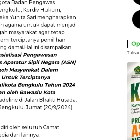
ggota Badan Pengawas
engkulu, Kordiv Hukum,
eka Yunita Sari mengharapkan
oh agama untuk dapat menjadi
ah masyarakat agar tetap
emi terciptanya pemilihan
Op
ng damai.Hal ini disampaikan
Tulisa
osialisasi Pengawasan
s Aparatur Sipil Negara (ASN)
koh Masyarakat Dalam
 Untuk Terciptanya
alikota Bengkulu Tahun 2024
an oleh Bawaslu Kota
adeline di Jalan Bhakti Husada,
engkulu. Jumat (20/9/2024).
adiri oleh seluruh Camat,
ia dan lainnya.