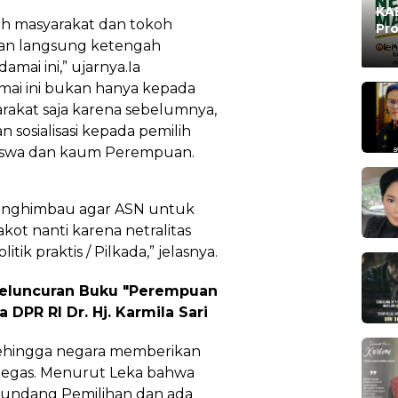
KAB
oh masyarakat dan tokoh
Pro
kan langsung ketengah
Ma
Oleh
mai ini,” ujarnya.Ia
mai ini bukan hanya kepada
rakat saja karena sebelumnya,
sosialisasi kepada pemilih
siswa dan kaum Perempuan.
menghimbau agar ASN untuk
kot nanti karena netralitas
tik praktis / Pilkada,” jelasnya.
 Peluncuran Buku "Perempuan
 DPR RI Dr. Hj. Karmila Sari
 sehingga negara memberikan
n tegas. Menurut Leka bahwa
g-undang Pemilihan dan ada