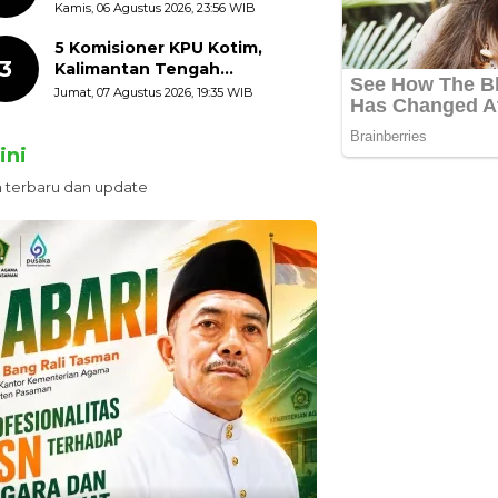
HUT ke-81 Kemerdekaan RI
Kamis, 06 Agustus 2026, 23:56 WIB
dengan Mengibarkan
Bendera Merah Putih
5 Komisioner KPU Kotim,
3
Kalimantan Tengah
Ditetapkan Tersangka,
Jumat, 07 Agustus 2026, 19:35 WIB
Kerugian Negara ditaksir 10
Milyard
ini
n terbaru dan update