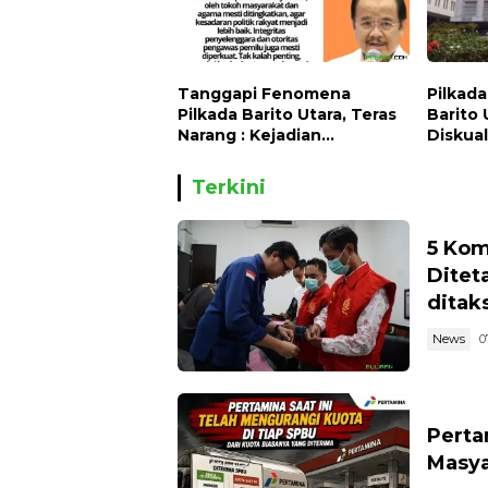
Tanggapi Fenomena
Pilkad
Pilkada Barito Utara, Teras
Barito 
Narang : Kejadian
Diskuali
Memalukan bagi
Ajukan
Kalimantan Tengah
Cawabu
Terkini
5 Kom
Ditet
ditaks
News
0
Perta
Masya