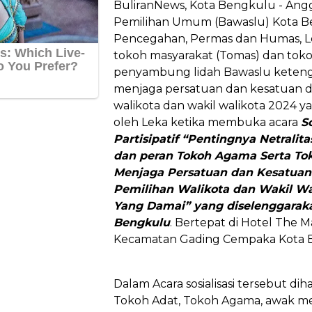
BuliranNews, Kota Bengkulu - An
Pemilihan Umum (Bawaslu) Kota B
Pencegahan, Permas dan Humas, L
tokoh masyarakat (Tomas) dan tok
penyambung lidah Bawaslu keteng
menjaga persatuan dan kesatuan d
walikota dan wakil walikota 2024 ya
oleh Leka ketika membuka acara
S
Partisipatif “Pentingnya Netralita
dan peran Tokoh Agama Serta To
Menjaga Persatuan dan Kesatuan
Pemilihan Walikota dan Wakil W
Yang Damai” yang diselenggarak
Bengkulu
. Bertepat di Hotel The M
Kecamatan Gading Cempaka Kota B
Dalam Acara sosialisasi tersebut dih
Tokoh Adat, Tokoh Agama, awak med