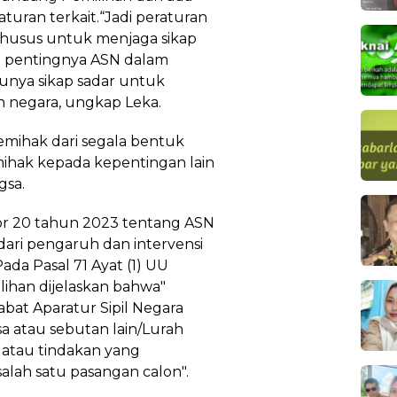
uran terkait.“Jadi peraturan
khusus untuk menjaga sikap
h pentingnya ASN dalam
unya sikap sadar untuk
n negara, ungkap Leka.
memihak dari segala bentuk
hak kepada kepentingan lain
gsa.
r 20 tahun 2023 tentang ASN
dari pengaruh dan intervensi
ada Pasal 71 Ayat (1) UU
ihan dijelaskan bahwa"
abat Aparatur Sipil Negara
 atau sebutan lain/Lurah
atau tindakan yang
ah satu pasangan calon".