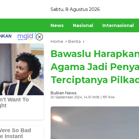
Skip
Sabtu, 8 Agustus 2026
to
content
News
Nasional
Internasional
Home
Berita
Bawaslu Harapka
Agama Jadi Peny
Terciptanya Pilka
Buliran News
20 September 2024, 14:10 WIB
| 197 Klik