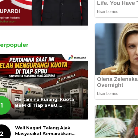
erpopuler
Pertamina Kurangi Kuota
1
BBM di Tiap SPBU,
Masyarakat Bertanya ada
Jumat, 07 Agustus 2026, 11:03 WIB
Apa
Wali Nagari Talang Ajak
2
Masyarakat Semarakkan