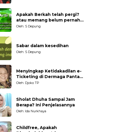
Generasi Muda
Apakah Berkah telah pergi?
atau memang belum pernah
datang?
Oleh: S Depung
Sabar dalam kesedihan
Oleh: S Depung
Menyingkap Ketidakadilan e-
Ticketing di Dermaga Pantai
Kartini Jepara, terhadap
Oleh: Djoko TP
Nelayan Tradisional
Sholat Dhuha Sampai Jam
Berapa? Ini Penjelasannya
Oleh: Ida Nurkhaya
Childfree, Apakah