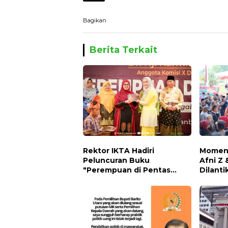
Bagikan
Berita Terkait
Rektor IKTA Hadiri
Momen 
Peluncuran Buku
Afni Z 
"Perempuan di Pentas
Dilanti
Politik" karya Anggota DPR
Warga
RI Dr. Hj. Karmila Sari