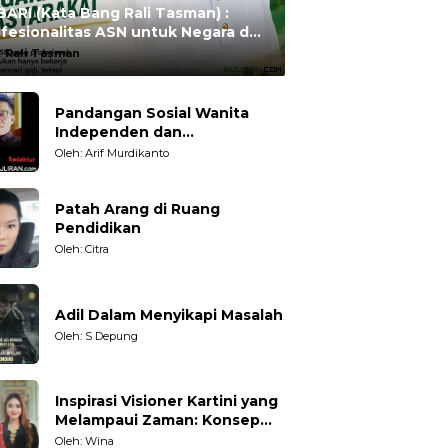
ARI (Kata Bang Rali Tasman) :
fesionalitas ASN untuk Negara dan
syarakat
:
Rali Tasman
Pandangan Sosial Wanita
Independen dan
Karakteristiknya
Oleh: Arif Murdikanto
Patah Arang di Ruang
Pendidikan
Oleh: Citra
Adil Dalam Menyikapi Masalah
Oleh: S Depung
Inspirasi Visioner Kartini yang
Melampaui Zaman: Konsep
Kecakapan Hidup bagi
Oleh: Wina