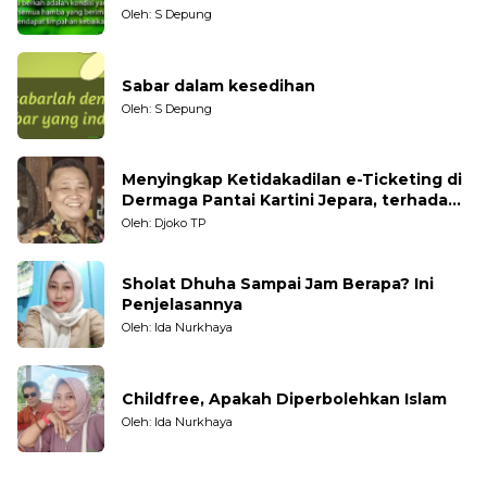
Oleh: S Depung
Sabar dalam kesedihan
Oleh: S Depung
Menyingkap Ketidakadilan e-Ticketing di
Dermaga Pantai Kartini Jepara, terhadap
Nelayan Tradisional
Oleh: Djoko TP
Sholat Dhuha Sampai Jam Berapa? Ini
Penjelasannya
Oleh: Ida Nurkhaya
Childfree, Apakah Diperbolehkan Islam
Oleh: Ida Nurkhaya