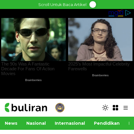
Skip
Scroll Untuk Baca Artikel
to
content
News
Nasional
Internasional
Pendidikan
Po