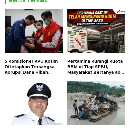
Berita Terkait
5 Komisioner KPU Kotim
Pertamina Kurangi Kuota
Ditetapkan Tersangka
BBM di Tiap SPBU,
Korupsi Dana Hibah
Masyarakat Bertanya ada
Pilkada, Kerugian Negara
Apa
ditaksir 10 Milyard