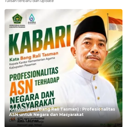
Tulisan terbaru dan update
KABARI (Kata Bang Rali Tasman) : Profesionalitas
ASN untuk Negara dan Masyarakat
Oleh:
Rali Tasman