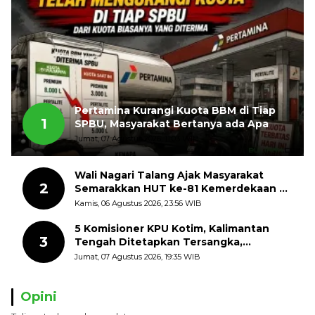
Pertamina Kurangi Kuota BBM di Tiap
1
SPBU, Masyarakat Bertanya ada Apa
Jumat, 07 Agustus 2026, 11:03 WIB
Wali Nagari Talang Ajak Masyarakat
2
Semarakkan HUT ke-81 Kemerdekaan RI
dengan Mengibarkan Bendera Merah
Kamis, 06 Agustus 2026, 23:56 WIB
Putih
5 Komisioner KPU Kotim, Kalimantan
3
Tengah Ditetapkan Tersangka,
Kerugian Negara ditaksir 10 Milyard
Jumat, 07 Agustus 2026, 19:35 WIB
Opini