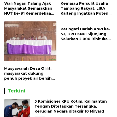
Wali Nagari Talang Ajak
Kemarau Persulit Usaha
Masyarakat Semarakkan
Tambang Rakyat, LIRA
HUT ke-81 Kemerdekaan
Kalteng Ingatkan Potensi
RI dengan Mengibarkan
Naiknya Tingkat Kesulitan
Bendera Merah Putih
Hidup
Peringati Harlah KNPI ke-
53, DPD KNPI Sijunjung
Salurkan 2.000 Bibit Ikan
dan 50 Bibit Pohon Petai
Musyawarah Desa Olilit,
masyarakat dukung
penuh proyek air bersih
Oryoin
Terkini
5 Komisioner KPU Kotim, Kalimantan
Tengah Ditetapkan Tersangka,
Kerugian Negara ditaksir 10 Milyard