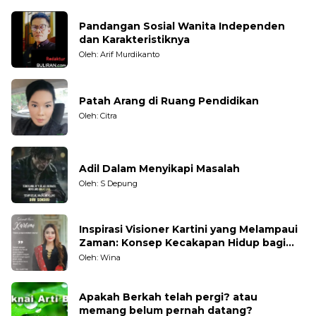
Pandangan Sosial Wanita Independen
dan Karakteristiknya
Oleh: Arif Murdikanto
Patah Arang di Ruang Pendidikan
Oleh: Citra
Adil Dalam Menyikapi Masalah
Oleh: S Depung
Inspirasi Visioner Kartini yang Melampaui
Zaman: Konsep Kecakapan Hidup bagi
Generasi Muda
Oleh: Wina
Apakah Berkah telah pergi? atau
memang belum pernah datang?