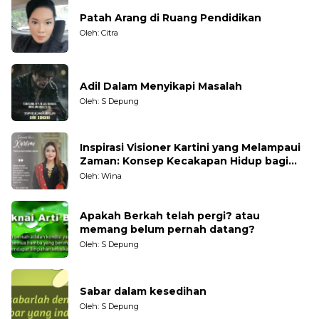
Patah Arang di Ruang Pendidikan
Oleh: Citra
Adil Dalam Menyikapi Masalah
Oleh: S Depung
Inspirasi Visioner Kartini yang Melampaui
Zaman: Konsep Kecakapan Hidup bagi
Generasi Muda
Oleh: Wina
Apakah Berkah telah pergi? atau
memang belum pernah datang?
Oleh: S Depung
Sabar dalam kesedihan
Oleh: S Depung