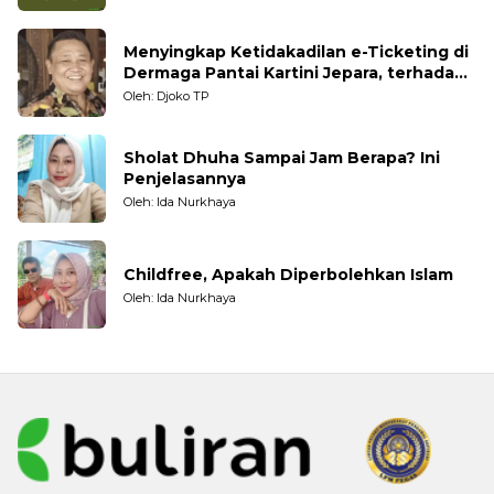
Menyingkap Ketidakadilan e-Ticketing di
Dermaga Pantai Kartini Jepara, terhadap
Nelayan Tradisional
Oleh: Djoko TP
Sholat Dhuha Sampai Jam Berapa? Ini
Penjelasannya
Oleh: Ida Nurkhaya
Childfree, Apakah Diperbolehkan Islam
Oleh: Ida Nurkhaya