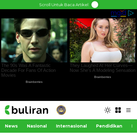
Skip
Scroll Untuk Baca Artikel
to
content
News
Nasional
Internasional
Pendidikan
Po