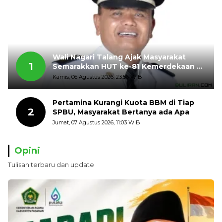
Wali Nagari Talang Ajak Masyarakat
1
Semarakkan HUT ke-81 Kemerdekaan RI
dengan Mengibarkan Bendera Merah
Kamis, 06 Agustus 2026, 23:56 WIB
Putih
Pertamina Kurangi Kuota BBM di Tiap
2
SPBU, Masyarakat Bertanya ada Apa
Jumat, 07 Agustus 2026, 11:03 WIB
Opini
Tulisan terbaru dan update