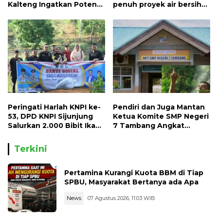
Kalteng Ingatkan Potensi
penuh proyek air bersih
Naiknya Tingkat Kesulitan
Oryoin
Hidup
Peringati Harlah KNPI ke-
Pendiri dan Juga Mantan
53, DPD KNPI Sijunjung
Ketua Komite SMP Negeri
Salurkan 2.000 Bibit Ikan
7 Tambang Angkat
dan 50 Bibit Pohon Petai
Bicara, Begini Kisahnya !!
Terkini
Pertamina Kurangi Kuota BBM di Tiap
SPBU, Masyarakat Bertanya ada Apa
News
07 Agustus 2026, 11:03 WIB