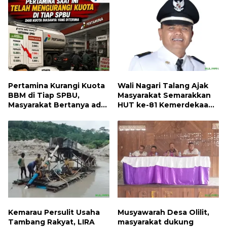
Pertamina Kurangi Kuota
Wali Nagari Talang Ajak
BBM di Tiap SPBU,
Masyarakat Semarakkan
Masyarakat Bertanya ada
HUT ke-81 Kemerdekaan
Apa
RI dengan Mengibarkan
Bendera Merah Putih
Kemarau Persulit Usaha
Musyawarah Desa Olilit,
Tambang Rakyat, LIRA
masyarakat dukung