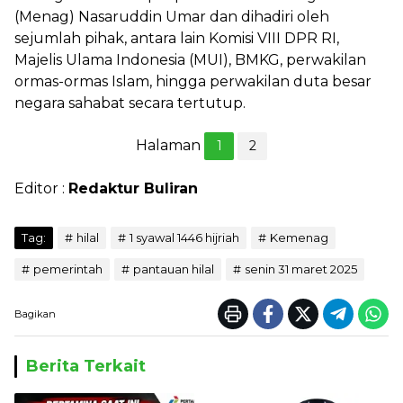
(Menag) Nasaruddin Umar dan dihadiri oleh
sejumlah pihak, antara lain Komisi VIII DPR RI,
Majelis Ulama Indonesia (MUI), BMKG, perwakilan
ormas-ormas Islam, hingga perwakilan duta besar
negara sahabat secara tertutup.
Halaman
1
2
Editor :
Redaktur Buliran
Tag:
hilal
1 syawal 1446 hijriah
Kemenag
pemerintah
pantauan hilal
senin 31 maret 2025
Bagikan
Berita Terkait