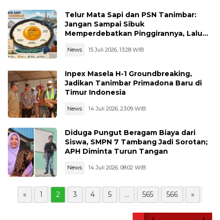
Telur Mata Sapi dan PSN Tanimbar:
Jangan Sampai Sibuk
Memperdebatkan Pinggirannya, Lalu
Melupakan Intinya
News
15 Juli 2026, 13:28 WIB
Inpex Masela H-1 Groundbreaking,
Jadikan Tanimbar Primadona Baru di
Timur Indonesia
News
14 Juli 2026, 23:09 WIB
Diduga Pungut Beragam Biaya dari
Siswa, SMPN 7 Tambang Jadi Sorotan;
APH Diminta Turun Tangan
News
14 Juli 2026, 08:02 WIB
«
1
2
3
4
5
...
565
566
»