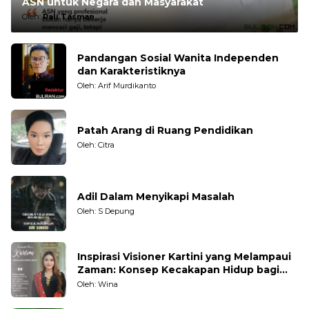
ASN untuk Negara dan Masyarakat
Oleh:
Rali Tasman
Pandangan Sosial Wanita Independen
dan Karakteristiknya
Oleh: Arif Murdikanto
Patah Arang di Ruang Pendidikan
Oleh: Citra
Adil Dalam Menyikapi Masalah
Oleh: S Depung
Inspirasi Visioner Kartini yang Melampaui
Zaman: Konsep Kecakapan Hidup bagi
Generasi Muda
Oleh: Wina