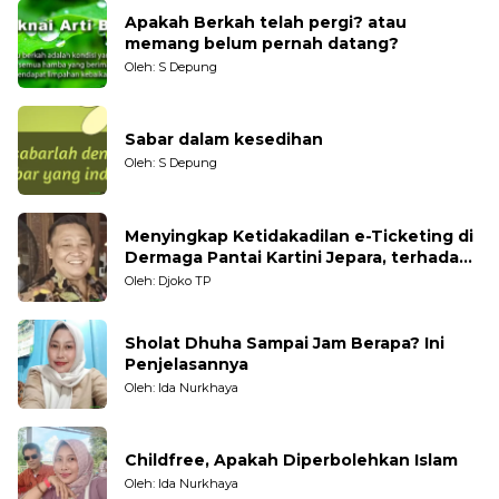
Apakah Berkah telah pergi? atau
memang belum pernah datang?
Oleh: S Depung
Sabar dalam kesedihan
Oleh: S Depung
Menyingkap Ketidakadilan e-Ticketing di
Dermaga Pantai Kartini Jepara, terhadap
Nelayan Tradisional
Oleh: Djoko TP
Sholat Dhuha Sampai Jam Berapa? Ini
Penjelasannya
Oleh: Ida Nurkhaya
Childfree, Apakah Diperbolehkan Islam
Oleh: Ida Nurkhaya