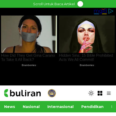
Skip
Scroll Untuk Baca Artikel
to
content
News
Nasional
Internasional
Pendidikan
Po