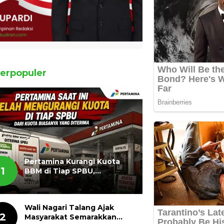
erpopuler
Pertamina Kurangi Kuota
1
BBM di Tiap SPBU,
Masyarakat Bertanya ada
Jumat, 07 Agustus 2026, 11:03 WIB
Apa
Wali Nagari Talang Ajak
2
Masyarakat Semarakkan