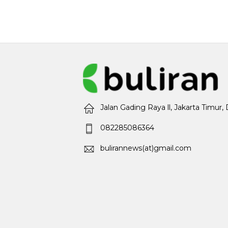
Jalan Gading Raya ll, Jakarta Timur,
082285086364
bulirannews(at)gmail.com