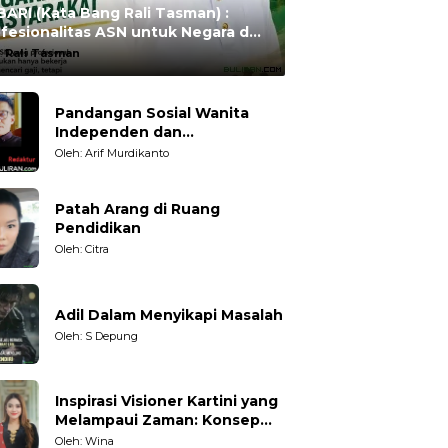
ARI (Kata Bang Rali Tasman) :
fesionalitas ASN untuk Negara dan
syarakat
:
Rali Tasman
Pandangan Sosial Wanita
Independen dan
Karakteristiknya
Oleh: Arif Murdikanto
Patah Arang di Ruang
Pendidikan
Oleh: Citra
Adil Dalam Menyikapi Masalah
Oleh: S Depung
Inspirasi Visioner Kartini yang
Melampaui Zaman: Konsep
Kecakapan Hidup bagi
Oleh: Wina