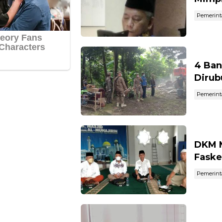
Pemerin
4 Ban
Diru
Pemerin
DKM M
Faske
Pemerin