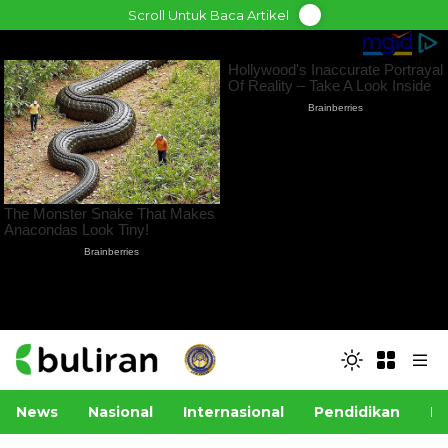
Skip
Scroll Untuk Baca Artikel
to
content
News
Nasional
Internasional
Pendidikan
Po