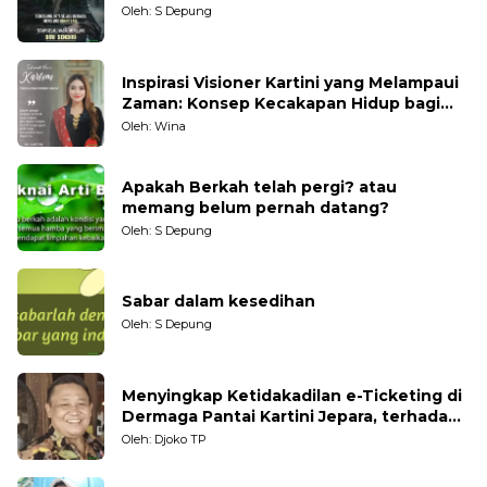
Oleh: S Depung
Inspirasi Visioner Kartini yang Melampaui
Zaman: Konsep Kecakapan Hidup bagi
Generasi Muda
Oleh: Wina
Apakah Berkah telah pergi? atau
memang belum pernah datang?
Oleh: S Depung
Sabar dalam kesedihan
Oleh: S Depung
Menyingkap Ketidakadilan e-Ticketing di
Dermaga Pantai Kartini Jepara, terhadap
Nelayan Tradisional
Oleh: Djoko TP