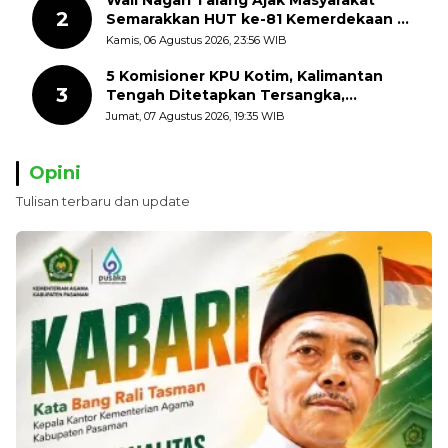
2
Semarakkan HUT ke-81 Kemerdekaan RI
dengan Mengibarkan Bendera Merah
Kamis, 06 Agustus 2026, 23:56 WIB
Putih
5 Komisioner KPU Kotim, Kalimantan
3
Tengah Ditetapkan Tersangka,
Kerugian Negara ditaksir 10 Milyard
Jumat, 07 Agustus 2026, 19:35 WIB
Opini
Tulisan terbaru dan update