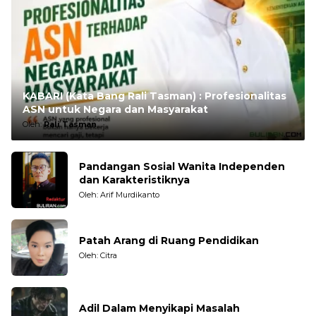
KABARI (Kata Bang Rali Tasman) : Profesionalitas
ASN untuk Negara dan Masyarakat
Oleh:
Rali Tasman
Pandangan Sosial Wanita Independen
dan Karakteristiknya
Oleh: Arif Murdikanto
Patah Arang di Ruang Pendidikan
Oleh: Citra
Adil Dalam Menyikapi Masalah