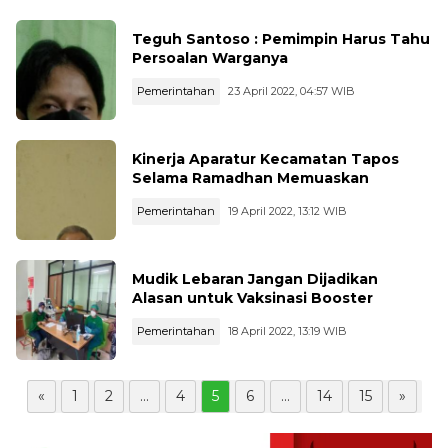
Teguh Santoso : Pemimpin Harus Tahu
Persoalan Warganya
Pemerintahan
23 April 2022, 04:57 WIB
Kinerja Aparatur Kecamatan Tapos
Selama Ramadhan Memuaskan
Pemerintahan
19 April 2022, 13:12 WIB
Mudik Lebaran Jangan Dijadikan
Alasan untuk Vaksinasi Booster
Pemerintahan
18 April 2022, 13:19 WIB
«
1
2
...
4
5
6
...
14
15
»