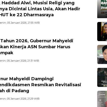
 Haddad Alwi, Musisi Religi yang
KAB
Pro
nya Dicintai Lintas Usia, Akan Hadir
Ma
Oleh
HUT ke 22 Dharmasraya
enin, 05 Januari 2026, 21:55 WIB
 Tahun 2026, Gubernur Mahyeldi
kan Kinerja ASN Sumbar Harus
ampak
enin, 05 Januari 2026, 21:31 WIB
nur Mahyeldi Dampingi
dikdasmen Resmikan Revitalisasi
ah di Padang
enin, 05 Januari 2026, 21:29 WIB