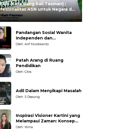
ARI (Kata Bang Rali Tasman) :
fesionalitas ASN untuk Negara dan
syarakat
:
Rali Tasman
Pandangan Sosial Wanita
Independen dan
Karakteristiknya
Oleh: Arif Murdikanto
Patah Arang di Ruang
Pendidikan
Oleh: Citra
Adil Dalam Menyikapi Masalah
Oleh: S Depung
Inspirasi Visioner Kartini yang
Melampaui Zaman: Konsep
Kecakapan Hidup bagi
Oleh: Wina