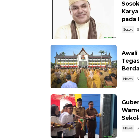
Sosok
Karya
pada 
Sosok
S
Awali
Tegas
Berd
News
S
Guber
Wamen
Sekol
News
S