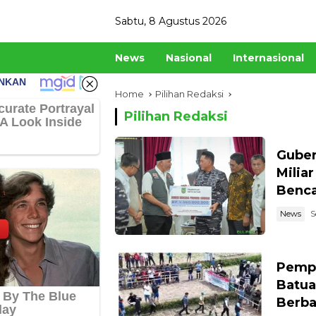
Skip
Sabtu, 8 Agustus 2026
to
content
News
Nasional
Internasional
Home
Pilihan Redaksi
Pilihan Redaksi
Guber
Milia
Benc
News
S
Pempr
Batua
Berba