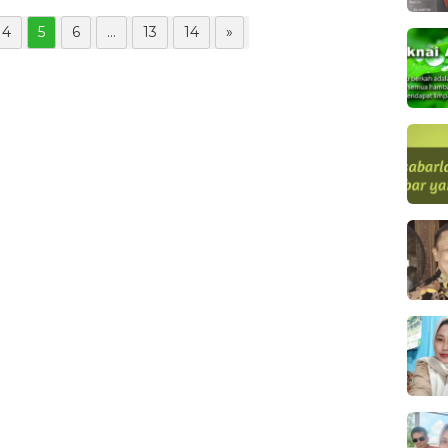
4
5
6
...
13
14
»