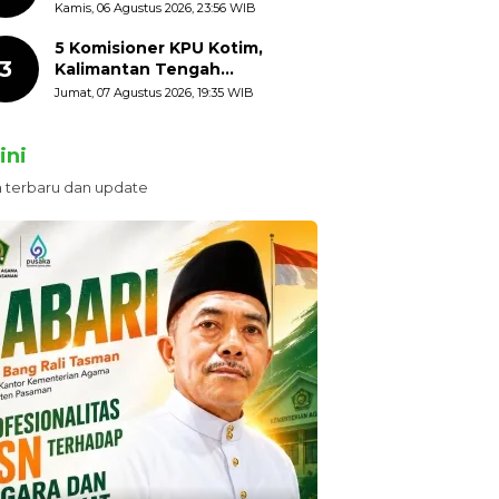
HUT ke-81 Kemerdekaan RI
Kamis, 06 Agustus 2026, 23:56 WIB
dengan Mengibarkan
Bendera Merah Putih
5 Komisioner KPU Kotim,
3
Kalimantan Tengah
Ditetapkan Tersangka,
Jumat, 07 Agustus 2026, 19:35 WIB
Kerugian Negara ditaksir 10
Milyard
ini
n terbaru dan update