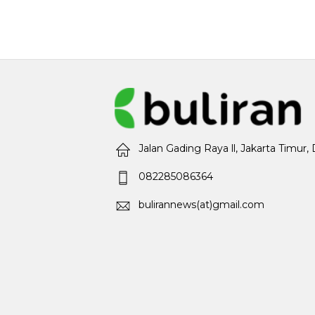
Jalan Gading Raya ll, Jakarta Timur,
082285086364
bulirannews(at)gmail.com