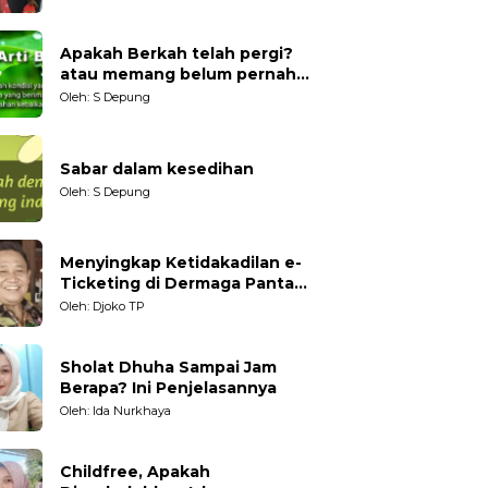
Generasi Muda
Apakah Berkah telah pergi?
atau memang belum pernah
datang?
Oleh: S Depung
Sabar dalam kesedihan
Oleh: S Depung
Menyingkap Ketidakadilan e-
Ticketing di Dermaga Pantai
Kartini Jepara, terhadap
Oleh: Djoko TP
Nelayan Tradisional
Sholat Dhuha Sampai Jam
Berapa? Ini Penjelasannya
Oleh: Ida Nurkhaya
Childfree, Apakah