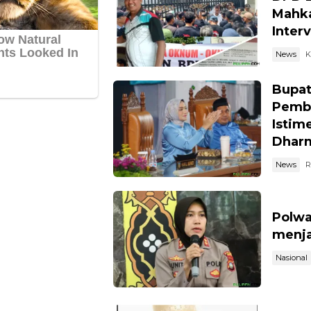
Mahka
Inter
News
K
Bupat
Pemba
Istim
Dhar
News
R
Polwa
menja
Nasional