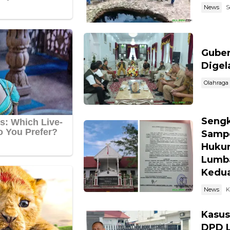
News
S
Guber
Digel
Olahraga
Sengk
Sampo
Hukum
Lumba
Kedu
News
K
Kasus
DPD L