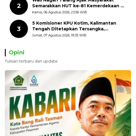
2
Semarakkan HUT ke-81 Kemerdekaan RI
dengan Mengibarkan Bendera Merah
Kamis, 06 Agustus 2026, 23:56 WIB
Putih
5 Komisioner KPU Kotim, Kalimantan
3
Tengah Ditetapkan Tersangka,
Kerugian Negara ditaksir 10 Milyard
Jumat, 07 Agustus 2026, 19:35 WIB
Opini
Tulisan terbaru dan update