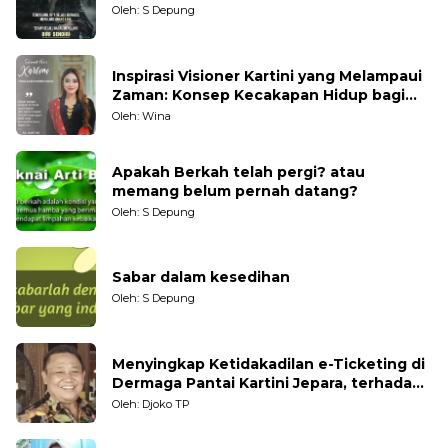
Oleh: S Depung
Inspirasi Visioner Kartini yang Melampaui
Zaman: Konsep Kecakapan Hidup bagi
Generasi Muda
Oleh: Wina
Apakah Berkah telah pergi? atau
memang belum pernah datang?
Oleh: S Depung
Sabar dalam kesedihan
Oleh: S Depung
Menyingkap Ketidakadilan e-Ticketing di
Dermaga Pantai Kartini Jepara, terhadap
Nelayan Tradisional
Oleh: Djoko TP