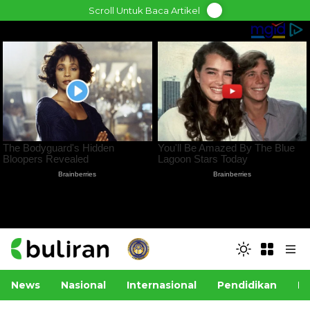
Skip
Scroll Untuk Baca Artikel
to
content
News
Nasional
Internasional
Pendidikan
Po