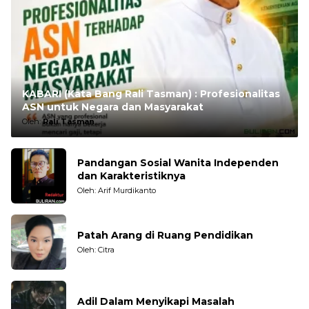
KABARI (Kata Bang Rali Tasman) : Profesionalitas
ASN untuk Negara dan Masyarakat
Oleh:
Rali Tasman
Pandangan Sosial Wanita Independen
dan Karakteristiknya
Oleh: Arif Murdikanto
Patah Arang di Ruang Pendidikan
Oleh: Citra
Adil Dalam Menyikapi Masalah