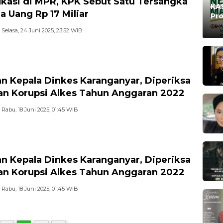
fikasi di MPR, KPK Sebut Satu Tersangka
KAB
a Uang Rp 17 Miliar
Pro
Ma
Oleh
Selasa, 24 Juni 2025, 23:52 WIB
n Kepala Dinkes Karanganyar, Diperiksa
n Korupsi Alkes Tahun Anggaran 2022
Rabu, 18 Juni 2025, 01:45 WIB
n Kepala Dinkes Karanganyar, Diperiksa
n Korupsi Alkes Tahun Anggaran 2022
Rabu, 18 Juni 2025, 01:45 WIB