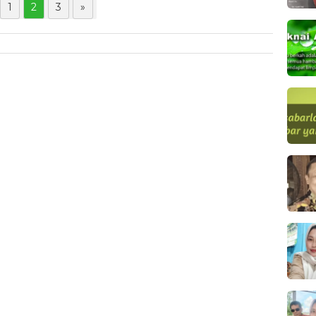
1
2
3
»