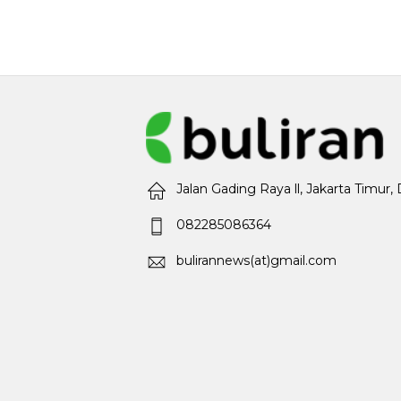
Jalan Gading Raya ll, Jakarta Timur,
082285086364
bulirannews(at)gmail.com