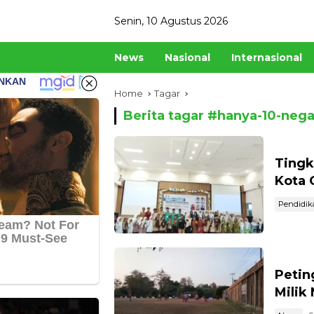
Skip
Senin, 10 Agustus 2026
to
content
News
Nasional
Internasional
Home
Tagar
Berita tagar #
hanya-10-nega
Tingk
Kota 
Pendidik
Petin
Milik