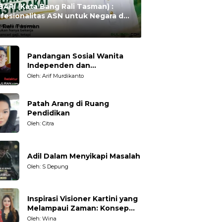
ARI (Kata Bang Rali Tasman) :
fesionalitas ASN untuk Negara dan
syarakat
:
Rali Tasman
Pandangan Sosial Wanita
Independen dan
Karakteristiknya
Oleh: Arif Murdikanto
Patah Arang di Ruang
Pendidikan
Oleh: Citra
Adil Dalam Menyikapi Masalah
Oleh: S Depung
Inspirasi Visioner Kartini yang
Melampaui Zaman: Konsep
Kecakapan Hidup bagi
Oleh: Wina