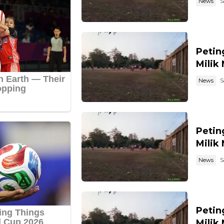
News
S
Petin
Milik
News
S
Petin
Milik
News
S
Petin
Milik