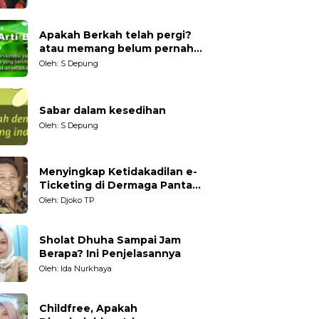
Generasi Muda
Apakah Berkah telah pergi?
atau memang belum pernah
datang?
Oleh: S Depung
Sabar dalam kesedihan
Oleh: S Depung
Menyingkap Ketidakadilan e-
Ticketing di Dermaga Pantai
Kartini Jepara, terhadap
Oleh: Djoko TP
Nelayan Tradisional
Sholat Dhuha Sampai Jam
Berapa? Ini Penjelasannya
Oleh: Ida Nurkhaya
Childfree, Apakah