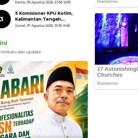
HUT ke-81 Kemerdekaan RI
Kamis, 06 Agustus 2026, 23:56 WIB
dengan Mengibarkan
Bendera Merah Putih
5 Komisioner KPU Kotim,
3
Kalimantan Tengah
Ditetapkan Tersangka,
Jumat, 07 Agustus 2026, 19:35 WIB
Kerugian Negara ditaksir 10
Milyard
ini
n terbaru dan update