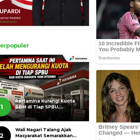
erpopuler
Pertamina Kurangi Kuota
1
BBM di Tiap SPBU,
Masyarakat Bertanya ada
Jumat, 07 Agustus 2026, 11:03 WIB
Apa
Wali Nagari Talang Ajak
2
Masyarakat Semarakkan