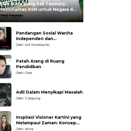
ARI (Kata Bang Rali Tasman) :
fesionalitas ASN untuk Negara dan
syarakat
:
Rali Tasman
Pandangan Sosial Wanita
Independen dan
Karakteristiknya
Oleh: Arif Murdikanto
Patah Arang di Ruang
Pendidikan
Oleh: Citra
Adil Dalam Menyikapi Masalah
Oleh: S Depung
Inspirasi Visioner Kartini yang
Melampaui Zaman: Konsep
Kecakapan Hidup bagi
Oleh: Wina