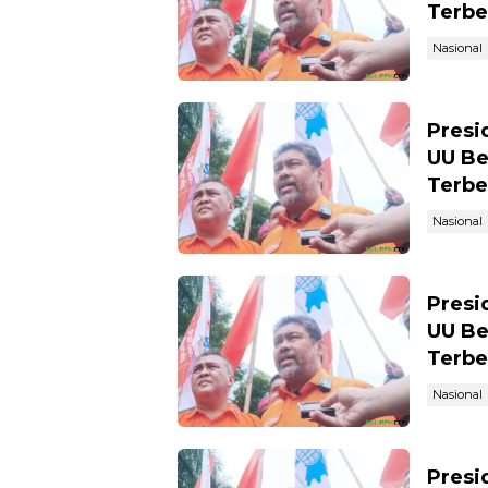
Terbe
Nasional
Presi
UU Be
Terbe
Nasional
Presi
UU Be
Terbe
Nasional
Presi