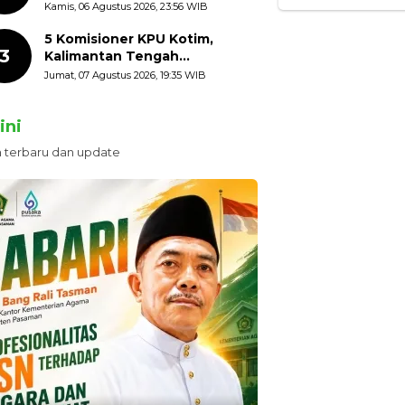
HUT ke-81 Kemerdekaan RI
Kamis, 06 Agustus 2026, 23:56 WIB
dengan Mengibarkan
Bendera Merah Putih
5 Komisioner KPU Kotim,
3
Kalimantan Tengah
Ditetapkan Tersangka,
Jumat, 07 Agustus 2026, 19:35 WIB
Kerugian Negara ditaksir 10
Milyard
ini
n terbaru dan update