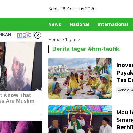
Skip
Sabtu, 8 Agustus 2026
to
content
News
Nasional
Internasional
Home
Tagar
Berita tagar #
hm-taufik
Inova
Payak
Tas E
Pendidik
Mauli
Sinan
Berh