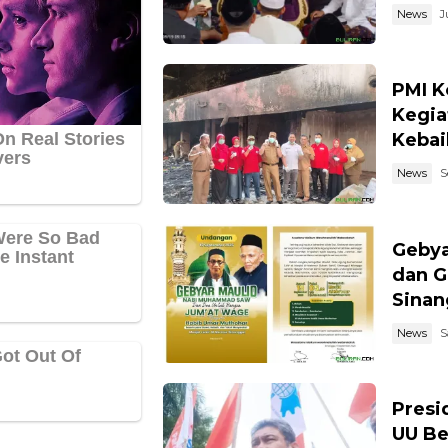
News
J
PMI K
Kegia
Kebai
News
S
Geby
dan G
Sinan
News
S
Presi
UU Be