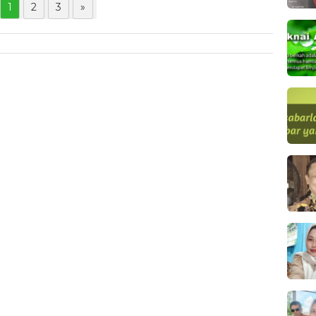
1
2
3
»