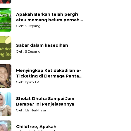
Generasi Muda
Apakah Berkah telah pergi?
atau memang belum pernah
datang?
Oleh: S Depung
Sabar dalam kesedihan
Oleh: S Depung
Menyingkap Ketidakadilan e-
Ticketing di Dermaga Pantai
Kartini Jepara, terhadap
Oleh: Djoko TP
Nelayan Tradisional
Sholat Dhuha Sampai Jam
Berapa? Ini Penjelasannya
Oleh: Ida Nurkhaya
Childfree, Apakah