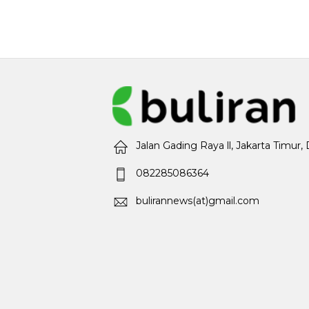
Jalan Gading Raya ll, Jakarta Timur,
082285086364
bulirannews(at)gmail.com