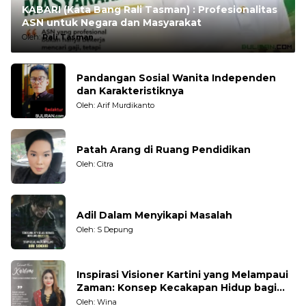
KABARI (Kata Bang Rali Tasman) : Profesionalitas
ASN untuk Negara dan Masyarakat
Oleh:
Rali Tasman
Pandangan Sosial Wanita Independen
dan Karakteristiknya
Oleh: Arif Murdikanto
Patah Arang di Ruang Pendidikan
Oleh: Citra
Adil Dalam Menyikapi Masalah
Oleh: S Depung
Inspirasi Visioner Kartini yang Melampaui
Zaman: Konsep Kecakapan Hidup bagi
Generasi Muda
Oleh: Wina