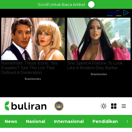
Skip
Scroll Untuk Baca Artikel
to
content
News
Nasional
Internasional
Pendidikan
Po