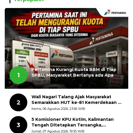
Pertamina Kurangi Kuota BBM di Tiap
1
SPBU, Masyarakat Bertanya ada Apa
Jumat, 07 Agustus 2026, 11:03 WIB
Wali Nagari Talang Ajak Masyarakat
2
Semarakkan HUT ke-81 Kemerdekaan RI
dengan Mengibarkan Bendera Merah
Kamis, 06 Agustus 2026, 23:56 WIB
Putih
5 Komisioner KPU Kotim, Kalimantan
3
Tengah Ditetapkan Tersangka,
Kerugian Negara ditaksir 10 Milyard
Jumat, 07 Agustus 2026, 19:35 WIB