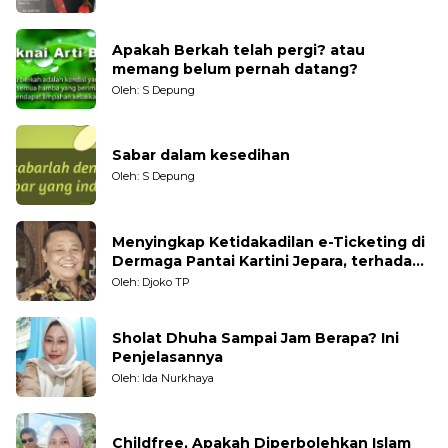
Apakah Berkah telah pergi? atau
memang belum pernah datang?
Oleh: S Depung
Sabar dalam kesedihan
Oleh: S Depung
Menyingkap Ketidakadilan e-Ticketing di
Dermaga Pantai Kartini Jepara, terhadap
Nelayan Tradisional
Oleh: Djoko TP
Sholat Dhuha Sampai Jam Berapa? Ini
Penjelasannya
Oleh: Ida Nurkhaya
Childfree, Apakah Diperbolehkan Islam