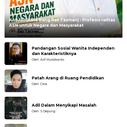
KABARI (Kata Bang Rali Tasman) : Profesionalitas
ASN untuk Negara dan Masyarakat
Oleh:
Rali Tasman
Pandangan Sosial Wanita Independen
dan Karakteristiknya
Oleh: Arif Murdikanto
Patah Arang di Ruang Pendidikan
Oleh: Citra
Adil Dalam Menyikapi Masalah
Oleh: S Depung