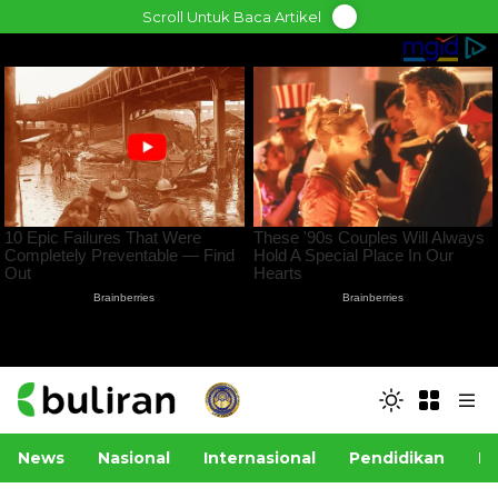
Skip
Scroll Untuk Baca Artikel
to
content
News
Nasional
Internasional
Pendidikan
Po