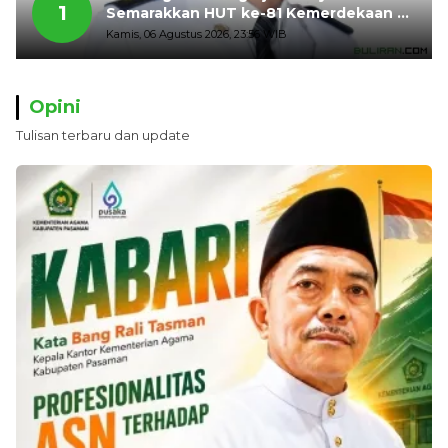
1
Semarakkan HUT ke-81 Kemerdekaan RI
dengan Mengibarkan Bendera Merah
Kamis, 06 Agustus 2026, 23:56 WIB
Putih
Opini
Tulisan terbaru dan update