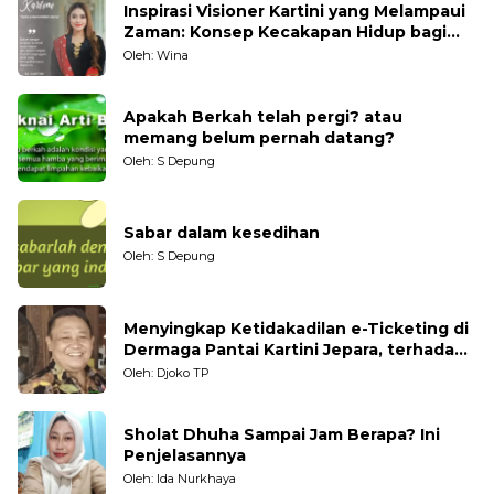
Inspirasi Visioner Kartini yang Melampaui
Zaman: Konsep Kecakapan Hidup bagi
Generasi Muda
Oleh: Wina
Apakah Berkah telah pergi? atau
memang belum pernah datang?
Oleh: S Depung
Sabar dalam kesedihan
Oleh: S Depung
Menyingkap Ketidakadilan e-Ticketing di
Dermaga Pantai Kartini Jepara, terhadap
Nelayan Tradisional
Oleh: Djoko TP
Sholat Dhuha Sampai Jam Berapa? Ini
Penjelasannya
Oleh: Ida Nurkhaya