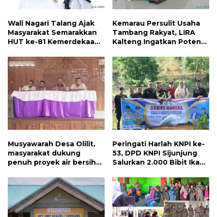
Wali Nagari Talang Ajak
Kemarau Persulit Usaha
Masyarakat Semarakkan
Tambang Rakyat, LIRA
HUT ke-81 Kemerdekaan
Kalteng Ingatkan Potensi
RI dengan Mengibarkan
Naiknya Tingkat Kesulitan
Bendera Merah Putih
Hidup
Musyawarah Desa Olilit,
Peringati Harlah KNPI ke-
masyarakat dukung
53, DPD KNPI Sijunjung
penuh proyek air bersih
Salurkan 2.000 Bibit Ikan
Oryoin
dan 50 Bibit Pohon Petai