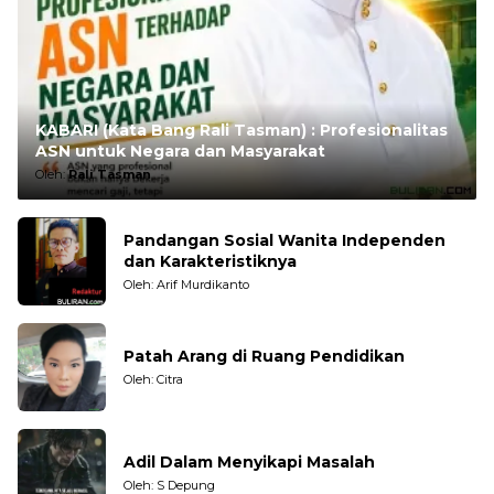
KABARI (Kata Bang Rali Tasman) : Profesionalitas
ASN untuk Negara dan Masyarakat
Oleh:
Rali Tasman
Pandangan Sosial Wanita Independen
dan Karakteristiknya
Oleh: Arif Murdikanto
Patah Arang di Ruang Pendidikan
Oleh: Citra
Adil Dalam Menyikapi Masalah
Oleh: S Depung