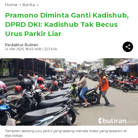
Home
Berita
Pramono Diminta Ganti Kadishub,
DPRD DKI: Kadishub Tak Becus
Urus Parkir Liar
Redaktur Buliran
14 Mei 2025, 18:45 WIB
| 223 Klik
Tampilan seorang juru parkir yang sedang menata motor yang terparkir di
atas trotoar.