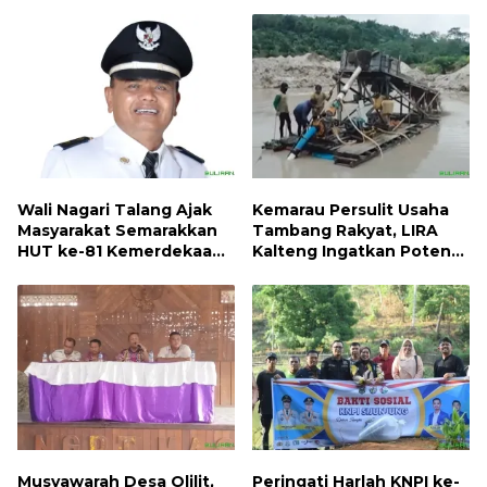
Pilkada, Kerugian Negara
Apa
ditaksir 10 Milyard
Wali Nagari Talang Ajak
Kemarau Persulit Usaha
Masyarakat Semarakkan
Tambang Rakyat, LIRA
HUT ke-81 Kemerdekaan
Kalteng Ingatkan Potensi
RI dengan Mengibarkan
Naiknya Tingkat Kesulitan
Bendera Merah Putih
Hidup
Musyawarah Desa Olilit,
Peringati Harlah KNPI ke-