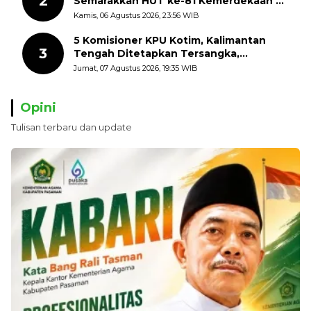
2
Semarakkan HUT ke-81 Kemerdekaan RI
dengan Mengibarkan Bendera Merah
Kamis, 06 Agustus 2026, 23:56 WIB
Putih
5 Komisioner KPU Kotim, Kalimantan
3
Tengah Ditetapkan Tersangka,
Kerugian Negara ditaksir 10 Milyard
Jumat, 07 Agustus 2026, 19:35 WIB
Opini
Tulisan terbaru dan update