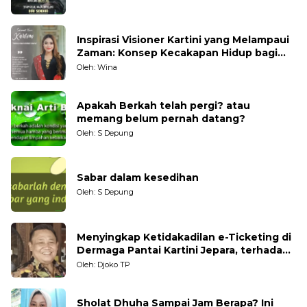
Inspirasi Visioner Kartini yang Melampaui
Zaman: Konsep Kecakapan Hidup bagi
Generasi Muda
Oleh: Wina
Apakah Berkah telah pergi? atau
memang belum pernah datang?
Oleh: S Depung
Sabar dalam kesedihan
Oleh: S Depung
Menyingkap Ketidakadilan e-Ticketing di
Dermaga Pantai Kartini Jepara, terhadap
Nelayan Tradisional
Oleh: Djoko TP
Sholat Dhuha Sampai Jam Berapa? Ini