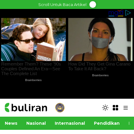
Skip
Scroll Untuk Baca Artikel
to
content
News
Nasional
Internasional
Pendidikan
Po