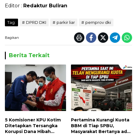
Editor :
Redaktur Buliran
Tag:
DPRD DKI
parkir liar
pemprov dki
Bagikan
Berita Terkait
5 Komisioner KPU Kotim
Pertamina Kurangi Kuota
Ditetapkan Tersangka
BBM di Tiap SPBU,
Korupsi Dana Hibah
Masyarakat Bertanya ada