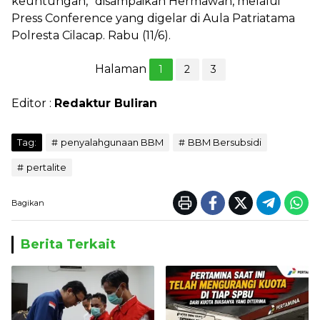
keuntungan,” disampaikan Hermawan, melalui
Press Conference yang digelar di Aula Patriatama
Polresta Cilacap. Rabu (11/6).
Halaman
1
2
3
Editor :
Redaktur Buliran
Tag:
penyalahgunaan BBM
BBM Bersubsidi
pertalite
Bagikan
Berita Terkait