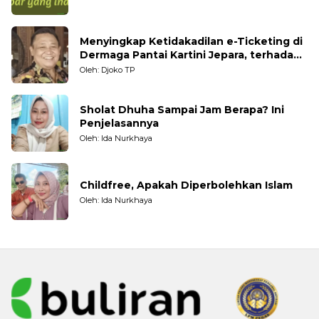
Menyingkap Ketidakadilan e-Ticketing di
Dermaga Pantai Kartini Jepara, terhadap
Nelayan Tradisional
Oleh: Djoko TP
Sholat Dhuha Sampai Jam Berapa? Ini
Penjelasannya
Oleh: Ida Nurkhaya
Childfree, Apakah Diperbolehkan Islam
Oleh: Ida Nurkhaya