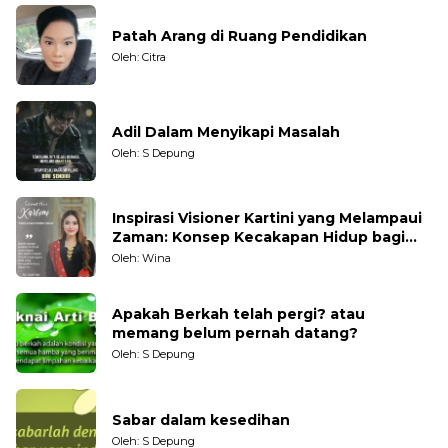
Patah Arang di Ruang Pendidikan
Oleh: Citra
Adil Dalam Menyikapi Masalah
Oleh: S Depung
Inspirasi Visioner Kartini yang Melampaui
Zaman: Konsep Kecakapan Hidup bagi
Generasi Muda
Oleh: Wina
Apakah Berkah telah pergi? atau
memang belum pernah datang?
Oleh: S Depung
Sabar dalam kesedihan
Oleh: S Depung