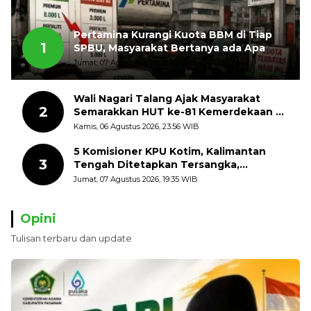
Pertamina Kurangi Kuota BBM di Tiap
1
SPBU, Masyarakat Bertanya ada Apa
Jumat, 07 Agustus 2026, 11:03 WIB
Wali Nagari Talang Ajak Masyarakat
2
Semarakkan HUT ke-81 Kemerdekaan RI
dengan Mengibarkan Bendera Merah
Kamis, 06 Agustus 2026, 23:56 WIB
Putih
5 Komisioner KPU Kotim, Kalimantan
3
Tengah Ditetapkan Tersangka,
Kerugian Negara ditaksir 10 Milyard
Jumat, 07 Agustus 2026, 19:35 WIB
Opini
Tulisan terbaru dan update