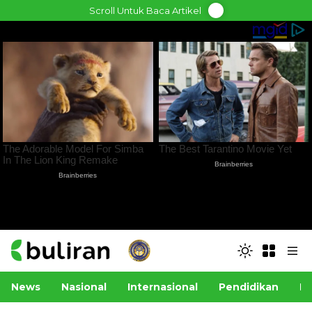
Skip
Scroll Untuk Baca Artikel
to
content
News
Nasional
Internasional
Pendidikan
Po