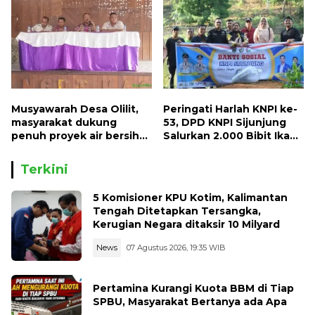
Musyawarah Desa Olilit,
Peringati Harlah KNPI ke-
masyarakat dukung
53, DPD KNPI Sijunjung
penuh proyek air bersih
Salurkan 2.000 Bibit Ikan
Oryoin
dan 50 Bibit Pohon Petai
Terkini
5 Komisioner KPU Kotim, Kalimantan
Tengah Ditetapkan Tersangka,
Kerugian Negara ditaksir 10 Milyard
News
07 Agustus 2026, 19:35 WIB
Pertamina Kurangi Kuota BBM di Tiap
SPBU, Masyarakat Bertanya ada Apa