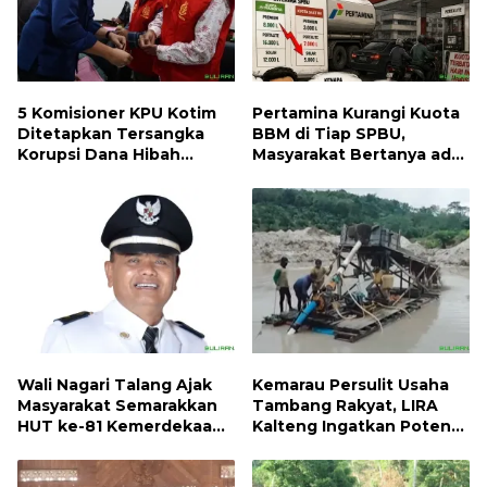
5 Komisioner KPU Kotim
Pertamina Kurangi Kuota
Ditetapkan Tersangka
BBM di Tiap SPBU,
Korupsi Dana Hibah
Masyarakat Bertanya ada
Pilkada, Kerugian Negara
Apa
ditaksir 10 Milyard
Wali Nagari Talang Ajak
Kemarau Persulit Usaha
Masyarakat Semarakkan
Tambang Rakyat, LIRA
HUT ke-81 Kemerdekaan
Kalteng Ingatkan Potensi
RI dengan Mengibarkan
Naiknya Tingkat Kesulitan
Bendera Merah Putih
Hidup