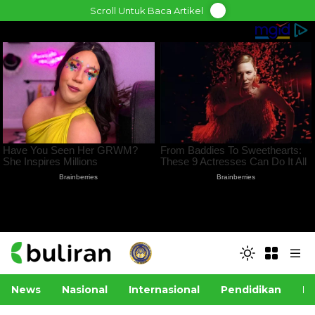
Skip
Scroll Untuk Baca Artikel
to
content
News
Nasional
Internasional
Pendidikan
Po