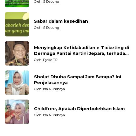
Oleh: S Depung
Sabar dalam kesedihan
Oleh: S Depung
Menyingkap Ketidakadilan e-Ticketing di
Dermaga Pantai Kartini Jepara, terhadap
Nelayan Tradisional
Oleh: Djoko TP
Sholat Dhuha Sampai Jam Berapa? Ini
Penjelasannya
Oleh: Ida Nurkhaya
Childfree, Apakah Diperbolehkan Islam
Oleh: Ida Nurkhaya