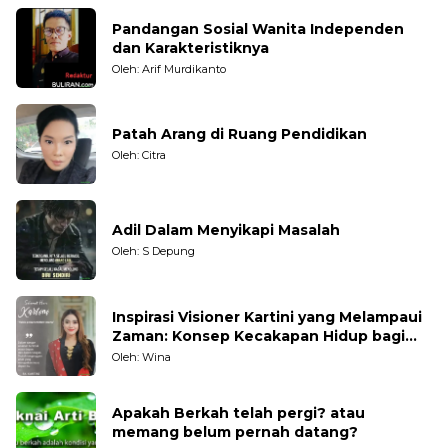
Pandangan Sosial Wanita Independen
dan Karakteristiknya
Oleh: Arif Murdikanto
Patah Arang di Ruang Pendidikan
Oleh: Citra
Adil Dalam Menyikapi Masalah
Oleh: S Depung
Inspirasi Visioner Kartini yang Melampaui
Zaman: Konsep Kecakapan Hidup bagi
Generasi Muda
Oleh: Wina
Apakah Berkah telah pergi? atau
memang belum pernah datang?