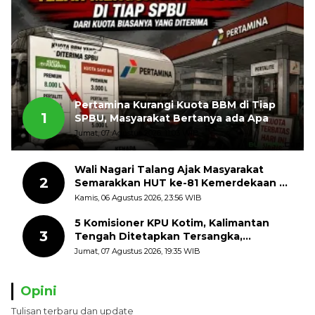
Pertamina Kurangi Kuota BBM di Tiap
1
SPBU, Masyarakat Bertanya ada Apa
Jumat, 07 Agustus 2026, 11:03 WIB
Wali Nagari Talang Ajak Masyarakat
2
Semarakkan HUT ke-81 Kemerdekaan RI
dengan Mengibarkan Bendera Merah
Kamis, 06 Agustus 2026, 23:56 WIB
Putih
5 Komisioner KPU Kotim, Kalimantan
3
Tengah Ditetapkan Tersangka,
Kerugian Negara ditaksir 10 Milyard
Jumat, 07 Agustus 2026, 19:35 WIB
Opini
Tulisan terbaru dan update