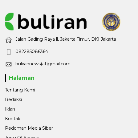
Jalan Gading Raya ll, Jakarta Timur, DKI Jakarta
082285086364
bulirannews(at)gmail.com
Halaman
Tentang Kami
Redaksi
Iklan
Kontak
Pedoman Media Siber
Term Of Service