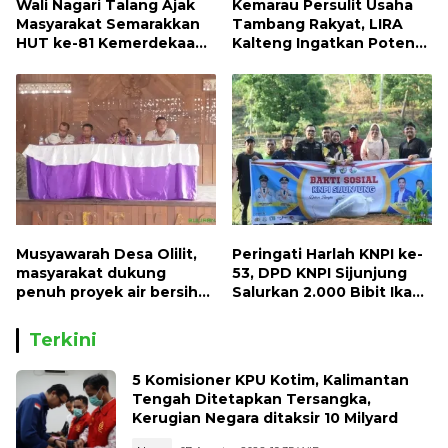
Wali Nagari Talang Ajak
Kemarau Persulit Usaha
Masyarakat Semarakkan
Tambang Rakyat, LIRA
HUT ke-81 Kemerdekaan
Kalteng Ingatkan Potensi
RI dengan Mengibarkan
Naiknya Tingkat Kesulitan
Bendera Merah Putih
Hidup
Musyawarah Desa Olilit,
Peringati Harlah KNPI ke-
masyarakat dukung
53, DPD KNPI Sijunjung
penuh proyek air bersih
Salurkan 2.000 Bibit Ikan
Oryoin
dan 50 Bibit Pohon Petai
Terkini
5 Komisioner KPU Kotim, Kalimantan
Tengah Ditetapkan Tersangka,
Kerugian Negara ditaksir 10 Milyard