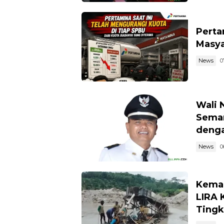
Perta
Masya
News
0
Wali 
Semar
denga
News
0
Kemar
LIRA 
Tingk