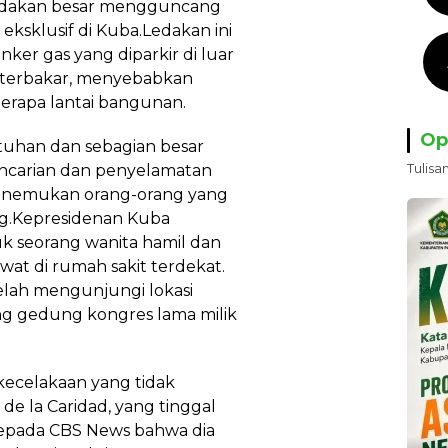
 ledakan besar mengguncang
 eksklusif di Kuba.Ledakan ini
anker gas yang diparkir di luar
g terbakar, menyebabkan
rapa lantai bangunan.
Op
uhan dan sebagian besar
Tulisa
encarian dan penyelamatan
menemukan orang-orang yang
ng.Kepresidenan Kuba
 seorang wanita hamil dan
wat di rumah sakit terdekat.
elah mengunjungi lokasi
ang gedung kongres lama milik
kecelakaan yang tidak
e la Caridad, yang tinggal
kepada CBS News bahwa dia