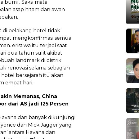
a bumi". Saksi mata
KAB
lan asap hitam dan awan
Pro
Ma
edakan.
Oleh
 di belakang hotel tidak
empat mengkonfirmasi semua
n. eristiwa itu terjadi saat
ari dua tahun sulit akibat
ebuah landmark di distrik
tuk renovasi selama sebagian
 hotel bersejarah itu akan
m empat hari.
akin Memanas, China
or dari AS jadi 125 Persen
 Havana dan banyak dikunjungi
Beyonce dan Mick Jagger yang
ran’ antara Havana dan