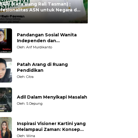
ARI (Kata Bang Rali Tasman) :
fesionalitas ASN untuk Negara dan
syarakat
:
Rali Tasman
Pandangan Sosial Wanita
Independen dan
Karakteristiknya
Oleh: Arif Murdikanto
Patah Arang di Ruang
Pendidikan
Oleh: Citra
Adil Dalam Menyikapi Masalah
Oleh: S Depung
Inspirasi Visioner Kartini yang
Melampaui Zaman: Konsep
Kecakapan Hidup bagi
Oleh: Wina