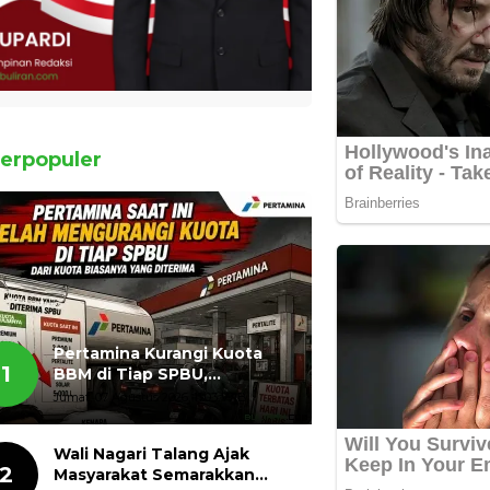
erpopuler
Pertamina Kurangi Kuota
1
BBM di Tiap SPBU,
Masyarakat Bertanya ada
Jumat, 07 Agustus 2026, 11:03 WIB
Apa
Wali Nagari Talang Ajak
2
Masyarakat Semarakkan