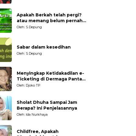
Generasi Muda
Apakah Berkah telah pergi?
atau memang belum pernah
datang?
Oleh: S Depung
Sabar dalam kesedihan
Oleh: S Depung
Menyingkap Ketidakadilan e-
Ticketing di Dermaga Pantai
Kartini Jepara, terhadap
Oleh: Djoko TP
Nelayan Tradisional
Sholat Dhuha Sampai Jam
Berapa? Ini Penjelasannya
Oleh: Ida Nurkhaya
Childfree, Apakah