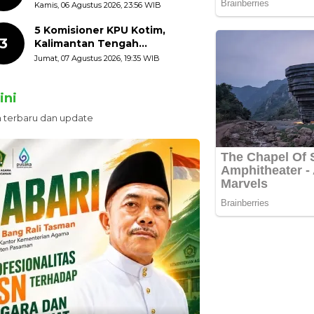
HUT ke-81 Kemerdekaan RI
Kamis, 06 Agustus 2026, 23:56 WIB
dengan Mengibarkan
Bendera Merah Putih
5 Komisioner KPU Kotim,
3
Kalimantan Tengah
Ditetapkan Tersangka,
Jumat, 07 Agustus 2026, 19:35 WIB
Kerugian Negara ditaksir 10
Milyard
ini
n terbaru dan update