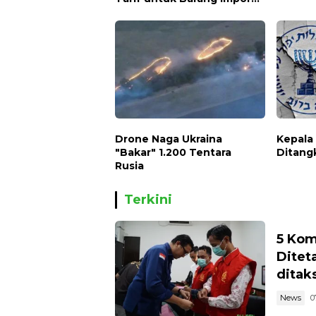
dari AS jadi 125 Persen
Drone Naga Ukraina
Kepala
"Bakar" 1.200 Tentara
Ditang
Rusia
Terkini
5 Kom
Ditet
ditaks
News
0