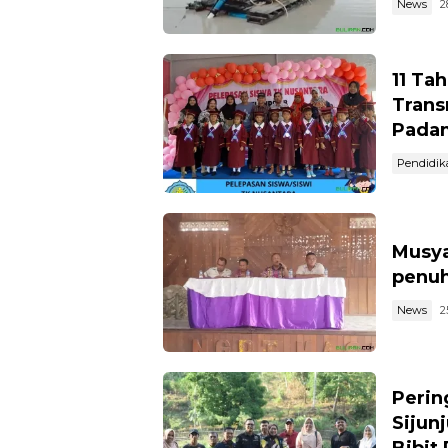
News
2
11 Ta
Trans
Pada
Pendidik
Musya
penuh
News
2
Perin
Sijun