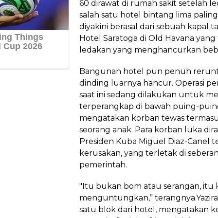
60 dirawat di rumah sakit setelah
salah satu hotel bintang lima paling
diyakini berasal dari sebuah kapal t
Hotel Saratoga di Old Havana yan
ledakan yang menghancurkan bebe
Bangunan hotel pun penuh rerunt
dinding luarnya hancur. Operasi p
saat ini sedang dilakukan untuk 
terperangkap di bawah puing-pui
mengatakan korban tewas termasuk
seorang anak. Para korban luka dira
Presiden Kuba Miguel Diaz-Canel t
kerusakan, yang terletak di seber
pemerintah.
"Itu bukan bom atau serangan, itu 
menguntungkan,” terangnya.Yazira d
satu blok dari hotel, mengatakan 