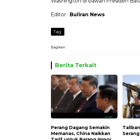
Washington di bawah Presiden Ba
Editor :
Buliran News
Tag:
Bagikan
Berita Terkait
Perang Dagang Semakin
Taliba
Memanas, China Naikkan
Serang 
Tarif untuk Barang Impor