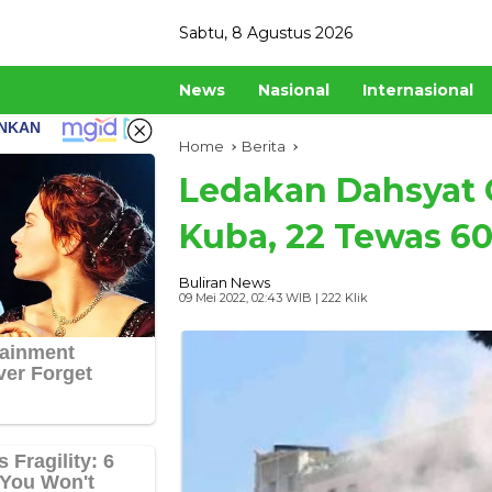
Skip
Sabtu, 8 Agustus 2026
to
content
News
Nasional
Internasional
Home
Berita
Ledakan Dahsyat 
Kuba, 22 Tewas 6
Buliran News
09 Mei 2022, 02:43 WIB
| 222 Klik