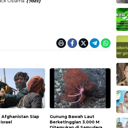
rack Obama.
(*/ozc)
n Afghanistan Siap
Gunung Bawah Laut
Israel
Berketinggian 3.000 M
Ditemukan di Samudera