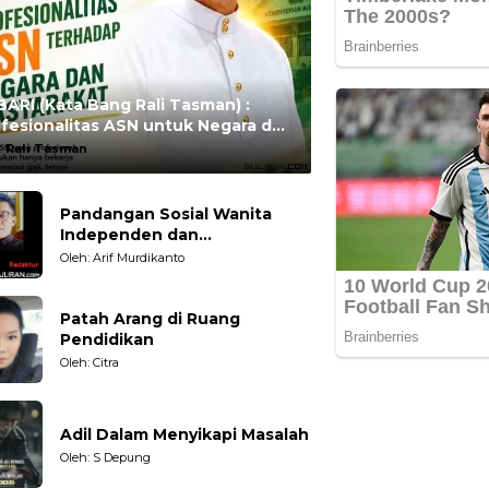
ARI (Kata Bang Rali Tasman) :
fesionalitas ASN untuk Negara dan
syarakat
:
Rali Tasman
Pandangan Sosial Wanita
Independen dan
Karakteristiknya
Oleh: Arif Murdikanto
Patah Arang di Ruang
Pendidikan
Oleh: Citra
Adil Dalam Menyikapi Masalah
Oleh: S Depung