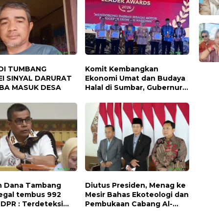
DI TUMBANG
Komit Kembangkan
I SINYAL DARURAT
Ekonomi Umat dan Budaya
BA MASUK DESA
Halal di Sumbar, Gubernur
Mahyeldi Raih Penghargaan
Nasional
n Dana Tambang
Diutus Presiden, Menag ke
legal tembus 992
Mesir Bahas Ekoteologi dan
, DPR : Terdeteksi
Pembukaan Cabang Al-
ir Lintas Daerah
Azhar di Indonesia