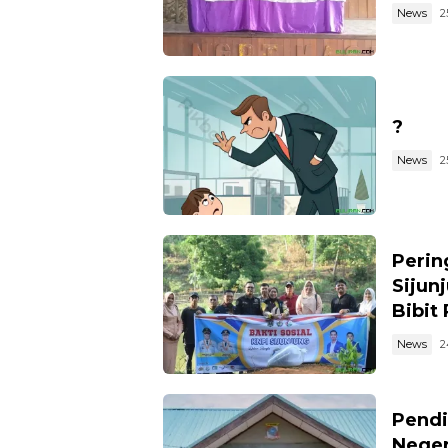
News
2
?
News
2
Perin
Sijun
Bibit
News
2
Pendi
Neger