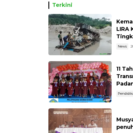
Hingga
Terkini
Kemar
LIRA 
Tingk
News
2
11 Ta
Trans
Pada
Pendidik
Musya
penuh