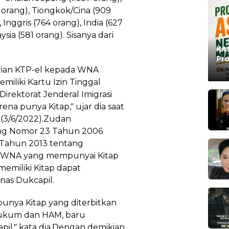
1 orang), Tiongkok/Cina (909
 Inggris (764 orang), India (627
sia (581 orang). Sisanya dari
KAB
Pro
Ma
ian KTP-el kepada WNA
Oleh
iliki Kartu Izin Tinggal
Direktorat Jenderal Imigrasi
a punya Kitap," ujar dia saat
t (3/6/2022).Zudan
ng Nomor 23 Tahun 2006
Tahun 2013 tentang
ap WNA yang mempunyai Kitap
emiliki Kitap dapat
nas Dukcapil.
 punya Kitap yang diterbitkan
 Hukum dan HAM, baru
pil," kata dia.Dengan demikian,