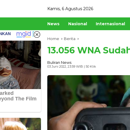
Skip
Kamis, 6 Agustus 2026
to
content
News
Nasional
Internasional
Home
Berita
13.056 WNA Sudah
Buliran News
03 Juni 2022, 23:59 WIB
| 50 Klik