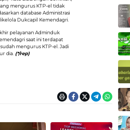
ang mengurus KTP-el tidak
rdasarkan database Administrasi
kelola Dukcapil Kemendagri.
akhir pelayanan Adminduk
emendagri saat ini terdapat
 sudah mengurus KTP-el. Jadi
r dia.
(*/rep)