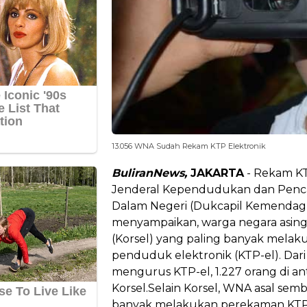
13.056 WNA Sudah Rekam KTP Elektronik
BuliranNews,
JAKARTA
- Rekam KT
Jenderal Kependudukan dan Penca
Dalam Negeri (Dukcapil Kemendagri
menyampaikan, warga negara asing
(Korsel) yang paling banyak mela
penduduk elektronik (KTP-el). Dar
mengurus KTP-el, 1.227 orang di ant
Korsel.Selain Korsel, WNA asal semb
banyak melakukan perekaman KTP-el