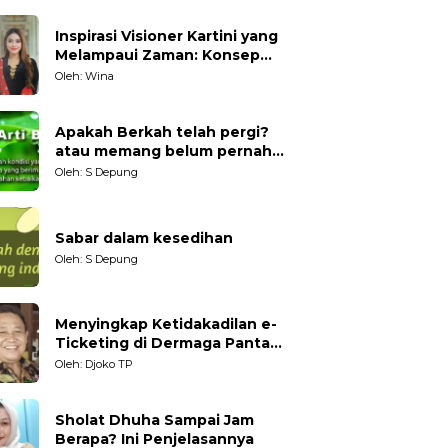
Inspirasi Visioner Kartini yang
Melampaui Zaman: Konsep
Kecakapan Hidup bagi
Oleh: Wina
Generasi Muda
Apakah Berkah telah pergi?
atau memang belum pernah
datang?
Oleh: S Depung
Sabar dalam kesedihan
Oleh: S Depung
Menyingkap Ketidakadilan e-
Ticketing di Dermaga Pantai
Kartini Jepara, terhadap
Oleh: Djoko TP
Nelayan Tradisional
Sholat Dhuha Sampai Jam
Berapa? Ini Penjelasannya