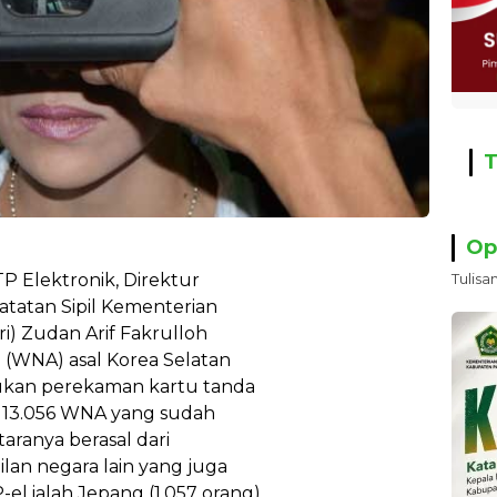
T
Op
P Elektronik, Direktur
Tulisa
tatan Sipil Kementerian
) Zudan Arif Fakrulloh
 (WNA) asal Korea Selatan
kukan perekaman kartu tanda
i 13.056 WNA yang sudah
aranya berasal dari
ilan negara lain yang juga
 ialah Jepang (1.057 orang),