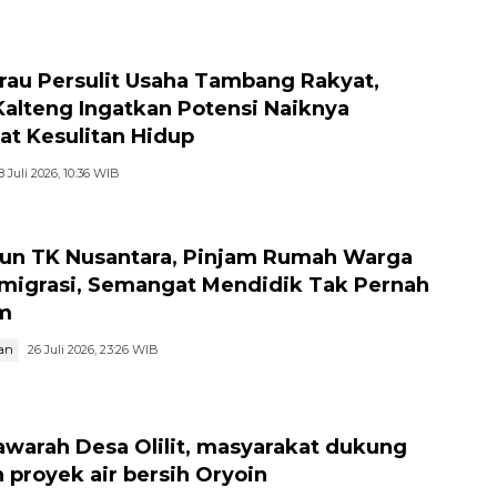
 ke Luar Negeri
au Persulit Usaha Tambang Rakyat,
Kalteng Ingatkan Potensi Naiknya
at Kesulitan Hidup
8 Juli 2026, 10:36 WIB
hun TK Nusantara, Pinjam Rumah Warga
migrasi, Semangat Mendidik Tak Pernah
m
an
26 Juli 2026, 23:26 WIB
warah Desa Olilit, masyarakat dukung
 proyek air bersih Oryoin