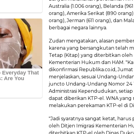
Australia (1.006 orang), Belanda (96
orang), Amerika Serikat (890 orang),
orang), Jerman (611 orang), dan Malay
berbagai negara lainnya.
Zudan mengatakan, alasan pember
karena yang bersangkutan telah mem
Tetap (Kitap) yang diterbitkan oleh 
Kementerian Hukum dan HAM. "Karen
dikonfirmasi Republika.co.id, Juma
menjelaskan, sesuai Undang-Unda
juncto Undang-Undang Nomor 24 
Administrasi Kependudukan, seti
dapat diberikan KTP-el. WNA yang m
melakukan perekaman KTP-el di Di
"Jadi syaratnya sangat ketat, harus
oleh Ditjen Imigrasi Kementerian
diterbitkan KTP-el oleh Dinas Dukca