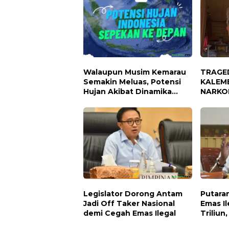
Walaupun Musim Kemarau
TRAGE
Semakin Meluas, Potensi
KALEME
Hujan Akibat Dinamika
NARKO
Atmosfer Masih Ada
Periode 17 -- 23 Juli 2026
Legislator Dorong Antam
Putara
Jadi Off Taker Nasional
Emas I
demi Cegah Emas Ilegal
Triliun
Mengal