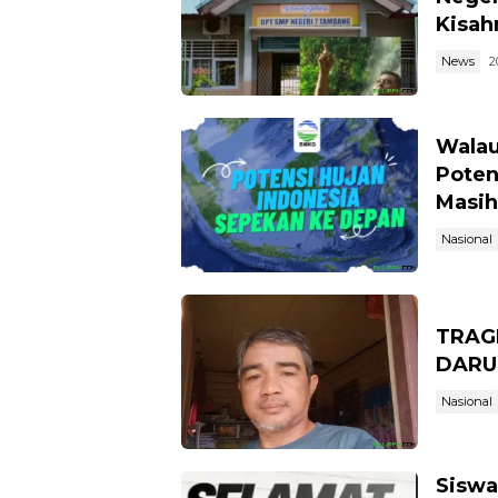
Kisahn
News
2
Walau
Poten
Masih
Nasional
TRAG
DARU
Nasional
Siswa