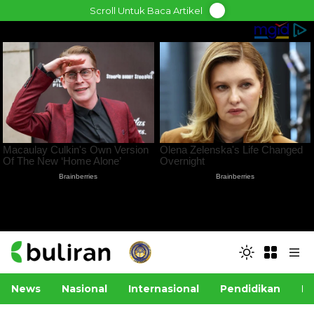
Skip
Scroll Untuk Baca Artikel
to
content
News
Nasional
Internasional
Pendidikan
Po