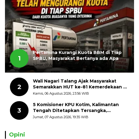
Pertamina Kurangi Kuota BBM di Tiap
1
SPBU, Masyarakat Bertanya ada Apa
Jumat, 07 Agustus 2026, 11:03 WIB
Wali Nagari Talang Ajak Masyarakat
2
Semarakkan HUT ke-81 Kemerdekaan RI
dengan Mengibarkan Bendera Merah
Kamis, 06 Agustus 2026, 23:56 WIB
Putih
5 Komisioner KPU Kotim, Kalimantan
3
Tengah Ditetapkan Tersangka,
Kerugian Negara ditaksir 10 Milyard
Jumat, 07 Agustus 2026, 19:35 WIB
Opini