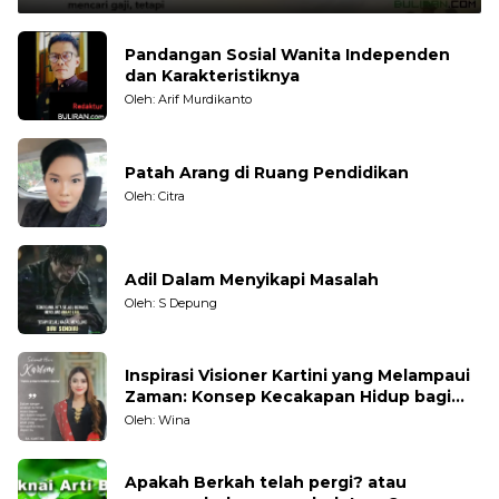
Pandangan Sosial Wanita Independen
dan Karakteristiknya
Oleh: Arif Murdikanto
Patah Arang di Ruang Pendidikan
Oleh: Citra
Adil Dalam Menyikapi Masalah
Oleh: S Depung
Inspirasi Visioner Kartini yang Melampaui
Zaman: Konsep Kecakapan Hidup bagi
Generasi Muda
Oleh: Wina
Apakah Berkah telah pergi? atau