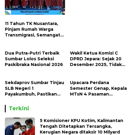
Provinsi Kalimantan
Tegah Tahun 2026
11 Tahun TK Nusantara,
Pinjam Rumah Warga
Transmigrasi, Semangat
Mendidik Tak Pernah
Padam
Dua Putra-Putri Terbaik
Wakil Ketua Komisi C
Sumbar Lolos Seleksi
DPRD Jepara: Sejak 20
Paskibraka Nasional 2026
Desember 2025, Tidak
Ada Lagi LKS Beredar di
Sekolah
Sekdaprov Sumbar Tinjau
Upacara Perdana
SLB Negeri 1
Semester Genap, Kepala
Payakumbuh, Pastikan
MTsN 4 Pasaman
Layanan Pendidikan
Sampaikan Agenda
Inklusif Berjalan Optimal
Strategis Madrasah
Terkini
5 Komisioner KPU Kotim, Kalimantan
Tengah Ditetapkan Tersangka,
Kerugian Negara ditaksir 10 Milyard