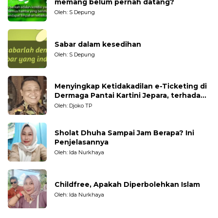
memang belum pernah datang?
Oleh: S Depung
Sabar dalam kesedihan
Oleh: S Depung
Menyingkap Ketidakadilan e-Ticketing di
Dermaga Pantai Kartini Jepara, terhadap
Nelayan Tradisional
Oleh: Djoko TP
Sholat Dhuha Sampai Jam Berapa? Ini
Penjelasannya
Oleh: Ida Nurkhaya
Childfree, Apakah Diperbolehkan Islam
Oleh: Ida Nurkhaya