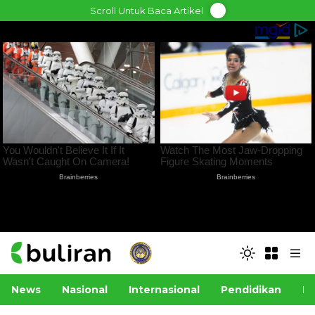
Skip
Scroll Untuk Baca Artikel
to
content
News
Nasional
Internasional
Pendidikan
Po