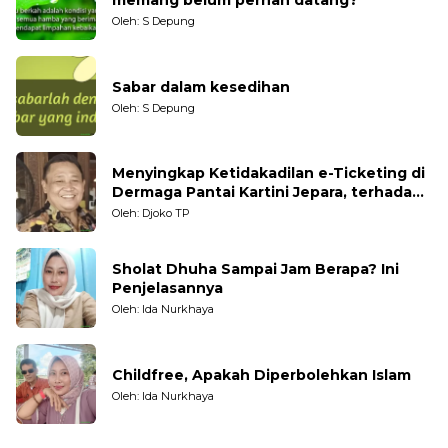
memang belum pernah datang?
Oleh: S Depung
Sabar dalam kesedihan
Oleh: S Depung
Menyingkap Ketidakadilan e-Ticketing di
Dermaga Pantai Kartini Jepara, terhadap
Nelayan Tradisional
Oleh: Djoko TP
Sholat Dhuha Sampai Jam Berapa? Ini
Penjelasannya
Oleh: Ida Nurkhaya
Childfree, Apakah Diperbolehkan Islam
Oleh: Ida Nurkhaya