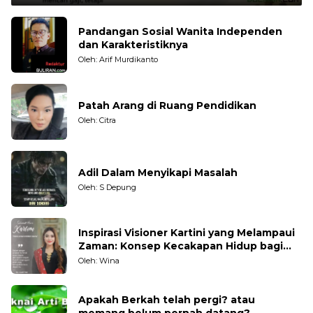
Pandangan Sosial Wanita Independen
dan Karakteristiknya
Oleh: Arif Murdikanto
Patah Arang di Ruang Pendidikan
Oleh: Citra
Adil Dalam Menyikapi Masalah
Oleh: S Depung
Inspirasi Visioner Kartini yang Melampaui
Zaman: Konsep Kecakapan Hidup bagi
Generasi Muda
Oleh: Wina
Apakah Berkah telah pergi? atau