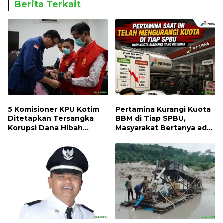
Berita Terkait
5 Komisioner KPU Kotim
Pertamina Kurangi Kuota
Ditetapkan Tersangka
BBM di Tiap SPBU,
Korupsi Dana Hibah
Masyarakat Bertanya ada
Pilkada, Kerugian Negara
Apa
ditaksir 10 Milyard