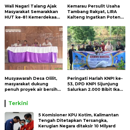
Wali Nagari Talang Ajak
Kemarau Persulit Usaha
Masyarakat Semarakkan
Tambang Rakyat, LIRA
HUT ke-81 Kemerdekaan
Kalteng Ingatkan Potensi
RI dengan Mengibarkan
Naiknya Tingkat Kesulitan
Bendera Merah Putih
Hidup
Musyawarah Desa Olilit,
Peringati Harlah KNPI ke-
masyarakat dukung
53, DPD KNPI Sijunjung
penuh proyek air bersih
Salurkan 2.000 Bibit Ikan
Oryoin
dan 50 Bibit Pohon Petai
Terkini
5 Komisioner KPU Kotim, Kalimantan
Tengah Ditetapkan Tersangka,
Kerugian Negara ditaksir 10 Milyard