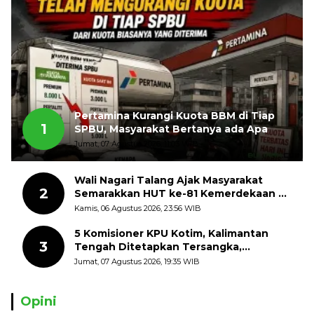
Pertamina Kurangi Kuota BBM di Tiap
1
SPBU, Masyarakat Bertanya ada Apa
Jumat, 07 Agustus 2026, 11:03 WIB
Wali Nagari Talang Ajak Masyarakat
2
Semarakkan HUT ke-81 Kemerdekaan RI
dengan Mengibarkan Bendera Merah
Kamis, 06 Agustus 2026, 23:56 WIB
Putih
5 Komisioner KPU Kotim, Kalimantan
3
Tengah Ditetapkan Tersangka,
Kerugian Negara ditaksir 10 Milyard
Jumat, 07 Agustus 2026, 19:35 WIB
Opini