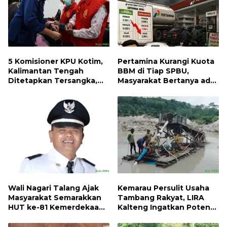
5 Komisioner KPU Kotim,
Pertamina Kurangi Kuota
Kalimantan Tengah
BBM di Tiap SPBU,
Ditetapkan Tersangka,
Masyarakat Bertanya ada
Kerugian Negara ditaksir
Apa
10 Milyard
Wali Nagari Talang Ajak
Kemarau Persulit Usaha
Masyarakat Semarakkan
Tambang Rakyat, LIRA
HUT ke-81 Kemerdekaan
Kalteng Ingatkan Potensi
RI dengan Mengibarkan
Naiknya Tingkat Kesulitan
Bendera Merah Putih
Hidup