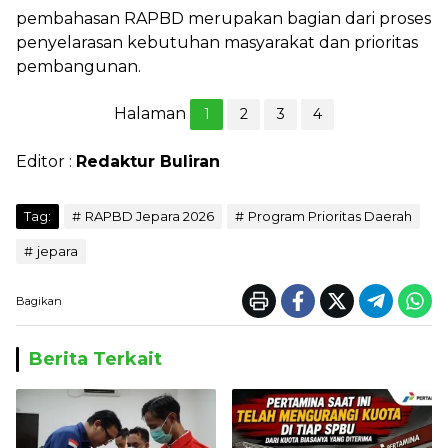
pembahasan RAPBD merupakan bagian dari proses
penyelarasan kebutuhan masyarakat dan prioritas
pembangunan.
Halaman
1
2
3
4
Editor :
Redaktur Buliran
Tag:
RAPBD Jepara 2026
Program Prioritas Daerah
jepara
Bagikan
Berita Terkait