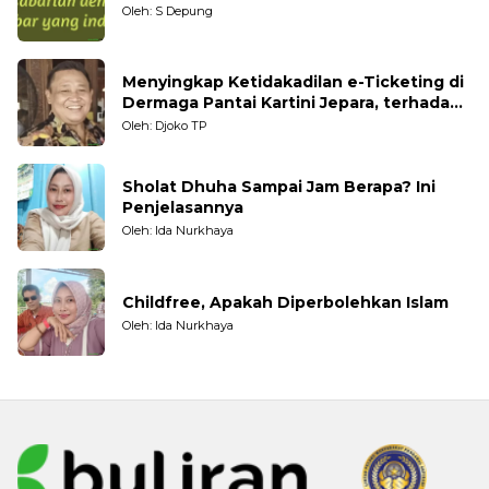
Oleh: S Depung
Menyingkap Ketidakadilan e-Ticketing di
Dermaga Pantai Kartini Jepara, terhadap
Nelayan Tradisional
Oleh: Djoko TP
Sholat Dhuha Sampai Jam Berapa? Ini
Penjelasannya
Oleh: Ida Nurkhaya
Childfree, Apakah Diperbolehkan Islam
Oleh: Ida Nurkhaya