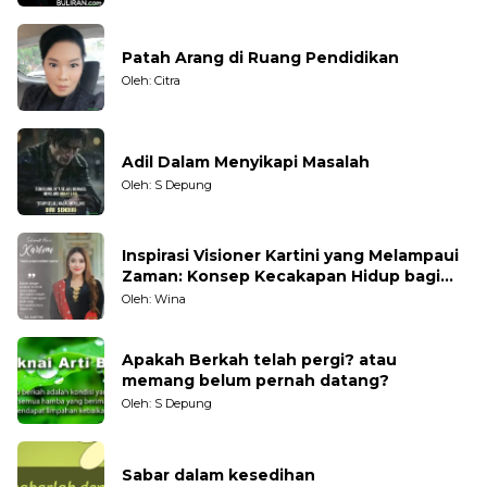
Patah Arang di Ruang Pendidikan
Oleh: Citra
Adil Dalam Menyikapi Masalah
Oleh: S Depung
Inspirasi Visioner Kartini yang Melampaui
Zaman: Konsep Kecakapan Hidup bagi
Generasi Muda
Oleh: Wina
Apakah Berkah telah pergi? atau
memang belum pernah datang?
Oleh: S Depung
Sabar dalam kesedihan