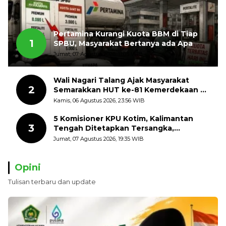
Pertamina Kurangi Kuota BBM di Tiap
1
SPBU, Masyarakat Bertanya ada Apa
Jumat, 07 Agustus 2026, 11:03 WIB
Wali Nagari Talang Ajak Masyarakat
2
Semarakkan HUT ke-81 Kemerdekaan RI
dengan Mengibarkan Bendera Merah
Kamis, 06 Agustus 2026, 23:56 WIB
Putih
5 Komisioner KPU Kotim, Kalimantan
3
Tengah Ditetapkan Tersangka,
Kerugian Negara ditaksir 10 Milyard
Jumat, 07 Agustus 2026, 19:35 WIB
Opini
Tulisan terbaru dan update