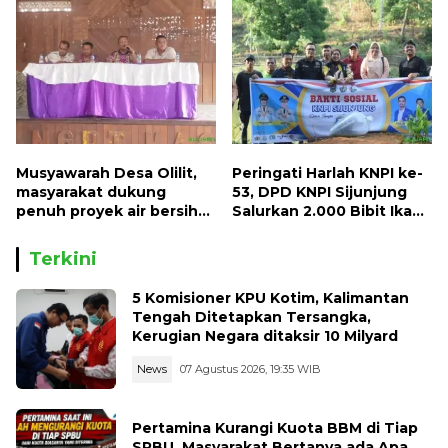
Musyawarah Desa Olilit,
Peringati Harlah KNPI ke-
masyarakat dukung
53, DPD KNPI Sijunjung
penuh proyek air bersih
Salurkan 2.000 Bibit Ikan
Oryoin
dan 50 Bibit Pohon Petai
Terkini
5 Komisioner KPU Kotim, Kalimantan
Tengah Ditetapkan Tersangka,
Kerugian Negara ditaksir 10 Milyard
News
07 Agustus 2026, 19:35 WIB
Pertamina Kurangi Kuota BBM di Tiap
SPBU, Masyarakat Bertanya ada Apa