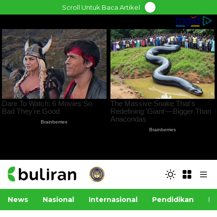
Skip
Scroll Untuk Baca Artikel
to
content
News
Nasional
Internasional
Pendidikan
Po