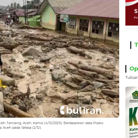
T
Op
Tulisa
eh Tamiang, Aceh, Kamis (4/12/2025). Berdasarkan data Posko
Aceh pada Selasa (2/12).