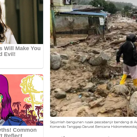
Sejumlah bangunan rusak pascabanjir bandang di Ac
Komando Tanggap Darurat Bencana Hidrometeorologi 