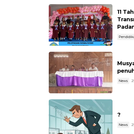
11 Ta
Trans
Pada
Pendidik
Musya
penuh
News
2
?
News
2