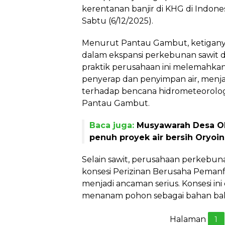
kerentanan banjir di KHG di Indonesi
Sabtu (6/12/2025).
Menurut Pantau Gambut, ketiganya
dalam ekspansi perkebunan sawit di
praktik perusahaan ini melemahkan
penyerap dan penyimpan air, menj
terhadap bencana hidrometeorologi
Pantau Gambut.
Baca juga:
Musyawarah Desa Ol
penuh proyek air bersih Oryoin
Selain sawit, perusahaan perkeb
konsesi Perizinan Berusaha Peman
menjadi ancaman serius. Konsesi in
menanam pohon sebagai bahan baku
Halaman
1