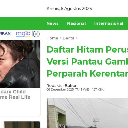
Skip
Kamis, 6 Agustus 2026
to
content
News
Nasional
Internasional
Home
Berita
Daftar Hitam Per
Versi Pantau Gam
Perparah Kerenta
Redaktur Buliran
06 Desember 2025, 17:41 WIB
| 157 Klik