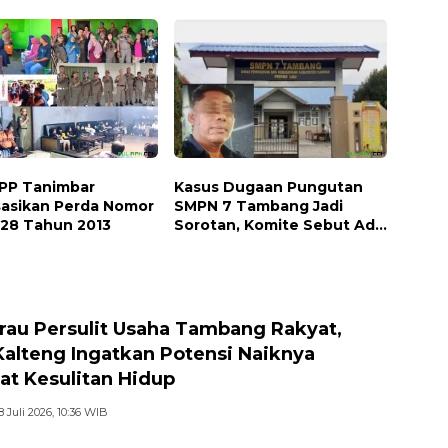
dan 50 Bibit Pohon Petai
.PP Tanimbar
Kasus Dugaan Pungutan
isasikan Perda Nomor
SMPN 7 Tambang Jadi
 28 Tahun 2013
Sorotan, Komite Sebut Ada
Konflik Internal
au Persulit Usaha Tambang Rakyat,
Kalteng Ingatkan Potensi Naiknya
at Kesulitan Hidup
8 Juli 2026, 10:36 WIB