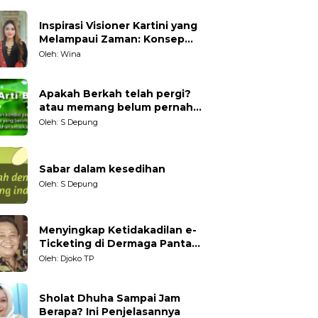
Inspirasi Visioner Kartini yang
Melampaui Zaman: Konsep
Kecakapan Hidup bagi
Oleh: Wina
Generasi Muda
Apakah Berkah telah pergi?
atau memang belum pernah
datang?
Oleh: S Depung
Sabar dalam kesedihan
Oleh: S Depung
Menyingkap Ketidakadilan e-
Ticketing di Dermaga Pantai
Kartini Jepara, terhadap
Oleh: Djoko TP
Nelayan Tradisional
Sholat Dhuha Sampai Jam
Berapa? Ini Penjelasannya