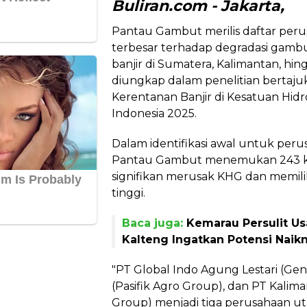
Buliran.com - Jakarta,
Pantau Gambut merilis daftar per
terbesar terhadap degradasi gambu
banjir di Sumatera, Kalimantan, hi
diungkap dalam penelitian bertaju
Kerentanan Banjir di Kesatuan Hid
Indonesia 2025.
Dalam identifikasi awal untuk per
Pantau Gambut menemukan 243 kon
signifikan merusak KHG dan memilik
tinggi.
Baca juga:
Kemarau Persulit U
Kalteng Ingatkan Potensi Naik
"PT Global Indo Agung Lestari (Gen
(Pasifik Agro Group), dan PT Kalima
Group) menjadi tiga perusahaan u