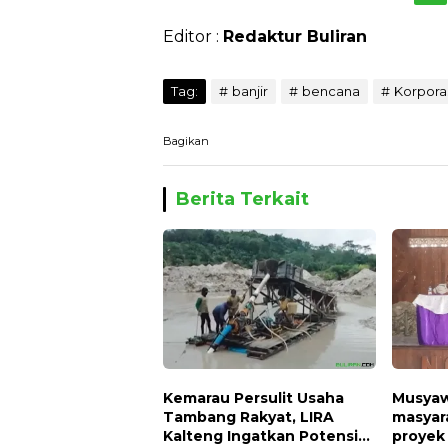
Editor :
Redaktur Buliran
Tag:
banjir
bencana
Korporas
Bagikan
Berita Terkait
Kemarau Persulit Usaha
Musyawa
Tambang Rakyat, LIRA
masyar
Kalteng Ingatkan Potensi
proyek 