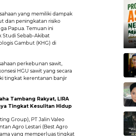
usahaan yang memiliki dampak
t dan peningkatan risiko
ngga Papua. Temuan ini
KAB
Pro
k Studi Sebab-Akibat
Ma
Oleh
rologis Gambut (KHG) di
usahaan perkebunan sawit,
sesi HGU sawit yang secara
i tingkat kerentanan banjir
saha Tambang Rakyat, LIRA
nya Tingkat Kesulitan Hidup
ting Group), PT Jalin Valeo
ntan Agro Lestari (Best Agro
tama yang memperluas tingkat