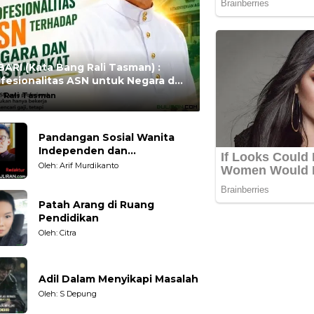
ARI (Kata Bang Rali Tasman) :
fesionalitas ASN untuk Negara dan
syarakat
:
Rali Tasman
Pandangan Sosial Wanita
Independen dan
Karakteristiknya
Oleh: Arif Murdikanto
Patah Arang di Ruang
Pendidikan
Oleh: Citra
Adil Dalam Menyikapi Masalah
Oleh: S Depung