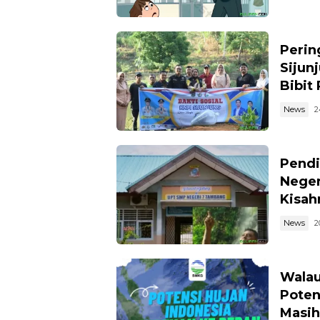
Perin
Sijun
Bibit
News
2
Pendi
Neger
Kisahn
News
2
Walau
Poten
Masih