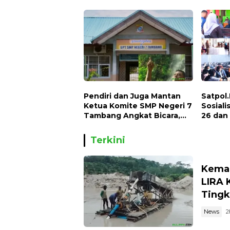
Naiknya Tingkat Kesulitan
Hidup
Pendiri dan Juga Mantan
Satpol
Ketua Komite SMP Negeri 7
Sosial
Tambang Angkat Bicara,
26 dan
Begini Kisahnya !!
Terkini
Kemar
LIRA 
Tingk
News
2