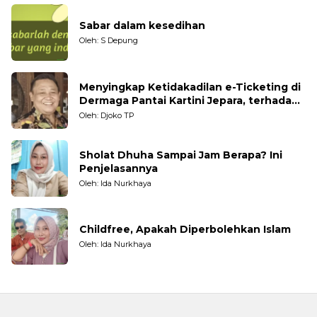
Sabar dalam kesedihan
Oleh: S Depung
Menyingkap Ketidakadilan e-Ticketing di
Dermaga Pantai Kartini Jepara, terhadap
Nelayan Tradisional
Oleh: Djoko TP
Sholat Dhuha Sampai Jam Berapa? Ini
Penjelasannya
Oleh: Ida Nurkhaya
Childfree, Apakah Diperbolehkan Islam
Oleh: Ida Nurkhaya