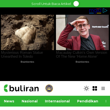
Skip
Scroll Untuk Baca Artikel
to
content
News
Nasional
Internasional
Pendidikan
Po