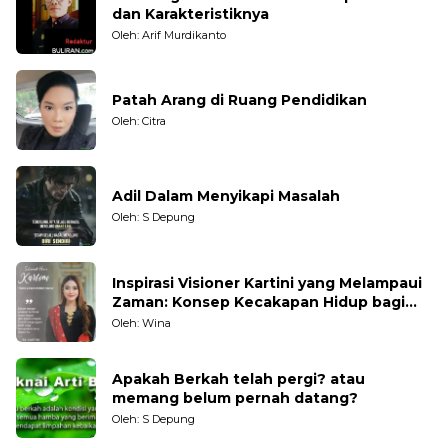
dan Karakteristiknya
Oleh: Arif Murdikanto
Patah Arang di Ruang Pendidikan
Oleh: Citra
Adil Dalam Menyikapi Masalah
Oleh: S Depung
Inspirasi Visioner Kartini yang Melampaui
Zaman: Konsep Kecakapan Hidup bagi
Generasi Muda
Oleh: Wina
Apakah Berkah telah pergi? atau
memang belum pernah datang?
Oleh: S Depung