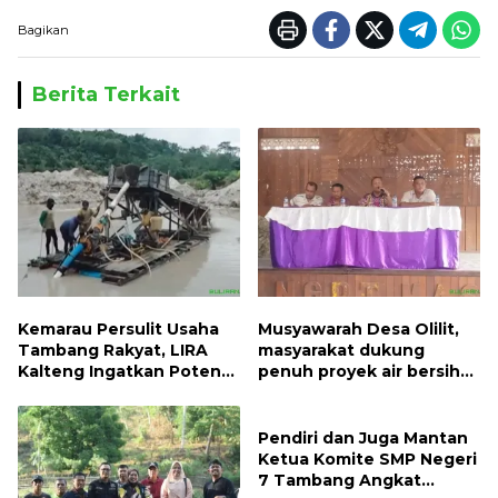
Bagikan
Berita Terkait
Kemarau Persulit Usaha
Musyawarah Desa Olilit,
Tambang Rakyat, LIRA
masyarakat dukung
Kalteng Ingatkan Potensi
penuh proyek air bersih
Naiknya Tingkat Kesulitan
Oryoin
Hidup
Pendiri dan Juga Mantan
Ketua Komite SMP Negeri
7 Tambang Angkat