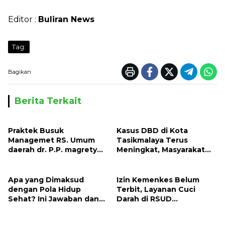
Editor :
Buliran News
Tag:
Bagikan
Berita Terkait
Praktek Busuk
Kasus DBD di Kota
Managemet RS. Umum
Tasikmalaya Terus
daerah dr. P.P. magrety
Meningkat, Masyarakat
Saumlaki, Pasien BPJS
Harus Waspada
selalu Beli Obat di Luar
Apa yang Dimaksud
Izin Kemenkes Belum
dengan Pola Hidup
Terbit, Layanan Cuci
Sehat? Ini Jawaban dan
Darah di RSUD
Panduan Lengkapnya
Karanganyar Tertunda