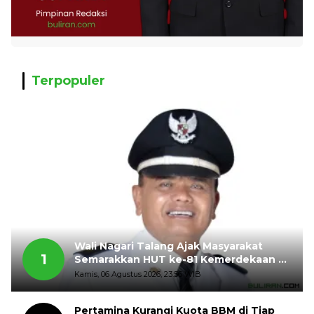
Terpopuler
Wali Nagari Talang Ajak Masyarakat
1
Semarakkan HUT ke-81 Kemerdekaan RI
dengan Mengibarkan Bendera Merah
Kamis, 06 Agustus 2026, 23:56 WIB
Putih
Pertamina Kurangi Kuota BBM di Tiap