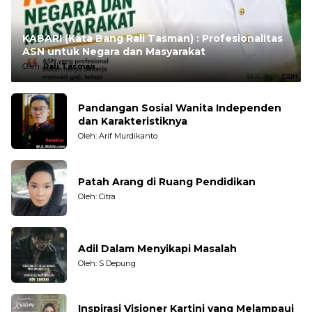
KABARI (Kata Bang Rali Tasman) : Profesionalitas
ASN untuk Negara dan Masyarakat
Oleh:
Rali Tasman
Pandangan Sosial Wanita Independen
dan Karakteristiknya
Oleh: Arif Murdikanto
Patah Arang di Ruang Pendidikan
Oleh: Citra
Adil Dalam Menyikapi Masalah
Oleh: S Depung
Inspirasi Visioner Kartini yang Melampaui