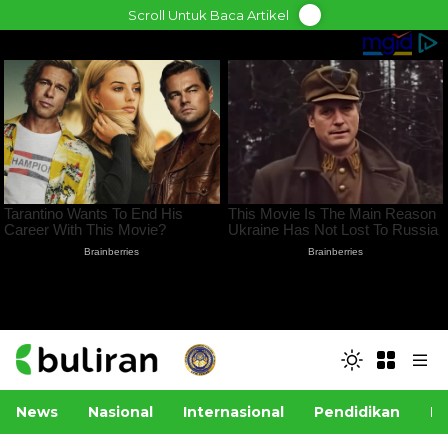
Skip
Scroll Untuk Baca Artikel
to
content
News
Nasional
Internasional
Pendidikan
Po