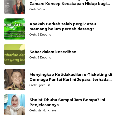
Zaman: Konsep Kecakapan Hidup bagi
Generasi Muda
Oleh: Wina
Apakah Berkah telah pergi? atau
memang belum pernah datang?
Oleh: S Depung
Sabar dalam kesedihan
Oleh: S Depung
Menyingkap Ketidakadilan e-Ticketing di
Dermaga Pantai Kartini Jepara, terhadap
Nelayan Tradisional
Oleh: Djoko TP
Sholat Dhuha Sampai Jam Berapa? Ini
Penjelasannya
Oleh: Ida Nurkhaya