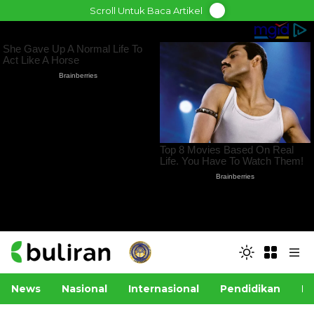
Skip
Scroll Untuk Baca Artikel
to
content
News
Nasional
Internasional
Pendidikan
Po