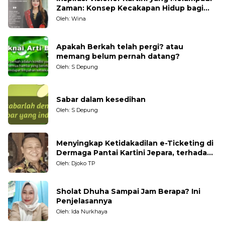
Zaman: Konsep Kecakapan Hidup bagi
Generasi Muda
Oleh: Wina
Apakah Berkah telah pergi? atau
memang belum pernah datang?
Oleh: S Depung
Sabar dalam kesedihan
Oleh: S Depung
Menyingkap Ketidakadilan e-Ticketing di
Dermaga Pantai Kartini Jepara, terhadap
Nelayan Tradisional
Oleh: Djoko TP
Sholat Dhuha Sampai Jam Berapa? Ini
Penjelasannya
Oleh: Ida Nurkhaya