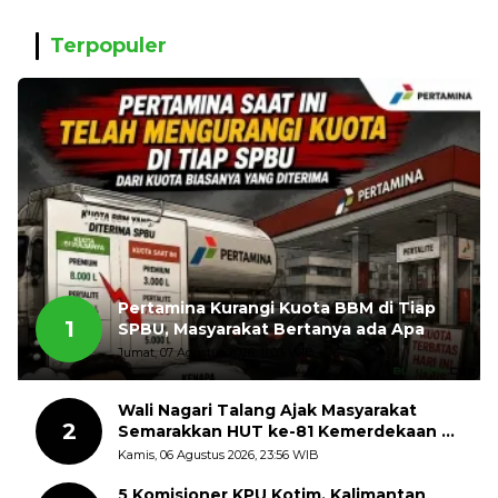
Terpopuler
Pertamina Kurangi Kuota BBM di Tiap
1
SPBU, Masyarakat Bertanya ada Apa
Jumat, 07 Agustus 2026, 11:03 WIB
Wali Nagari Talang Ajak Masyarakat
2
Semarakkan HUT ke-81 Kemerdekaan RI
dengan Mengibarkan Bendera Merah
Kamis, 06 Agustus 2026, 23:56 WIB
Putih
5 Komisioner KPU Kotim, Kalimantan