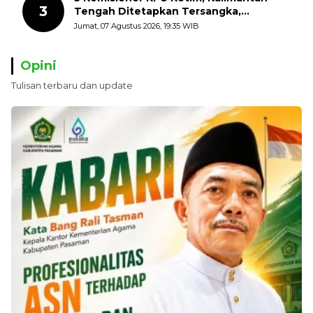
3
Tengah Ditetapkan Tersangka,
Kerugian Negara ditaksir 10 Milyard
Jumat, 07 Agustus 2026, 19:35 WIB
Opini
Tulisan terbaru dan update