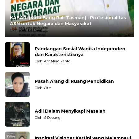
KABARI (Kata Bang Rali Tasman) : Profesionalitas
ASN untuk Negara dan Masyarakat
Oleh:
Rali Tasman
Pandangan Sosial Wanita Independen
dan Karakteristiknya
Oleh: Arif Murdikanto
Patah Arang di Ruang Pendidikan
Oleh: Citra
Adil Dalam Menyikapi Masalah
Oleh: S Depung
Inspirasi Visioner Kartini yang Melampaui