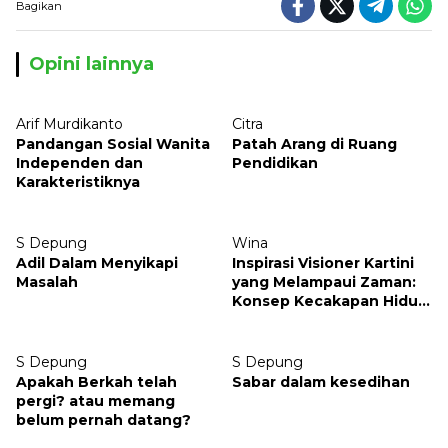
Bagikan
Opini lainnya
Arif Murdikanto
Citra
Pandangan Sosial Wanita
Patah Arang di Ruang
Independen dan
Pendidikan
Karakteristiknya
S Depung
Wina
Adil Dalam Menyikapi
Inspirasi Visioner Kartini
Masalah
yang Melampaui Zaman:
Konsep Kecakapan Hidup
bagi Generasi Muda
S Depung
S Depung
Apakah Berkah telah
Sabar dalam kesedihan
pergi? atau memang
belum pernah datang?