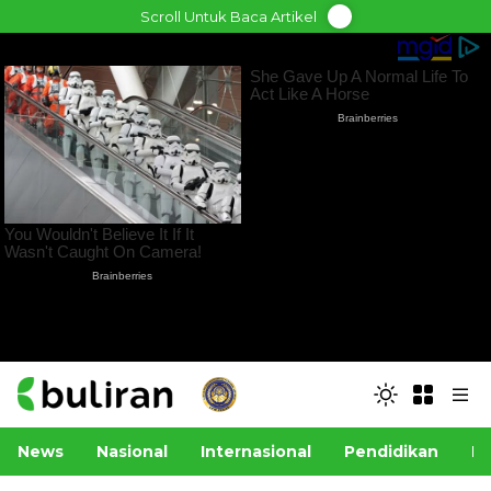
Skip
Scroll Untuk Baca Artikel
to
content
News
Nasional
Internasional
Pendidikan
Po