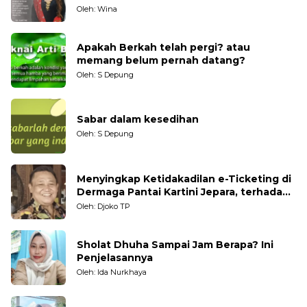
Generasi Muda
Oleh: Wina
Apakah Berkah telah pergi? atau
memang belum pernah datang?
Oleh: S Depung
Sabar dalam kesedihan
Oleh: S Depung
Menyingkap Ketidakadilan e-Ticketing di
Dermaga Pantai Kartini Jepara, terhadap
Nelayan Tradisional
Oleh: Djoko TP
Sholat Dhuha Sampai Jam Berapa? Ini
Penjelasannya
Oleh: Ida Nurkhaya