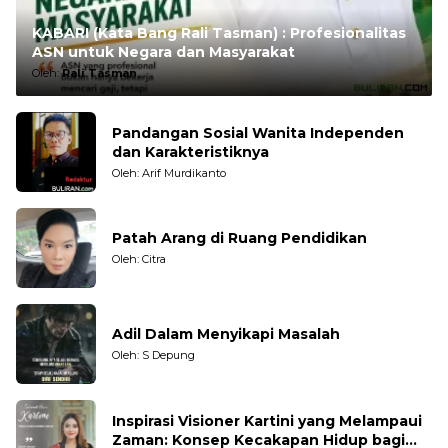
KABARI (Kata Bang Rali Tasman) : Profesionalitas
ASN untuk Negara dan Masyarakat
Oleh:
Rali Tasman
Pandangan Sosial Wanita Independen
dan Karakteristiknya
Oleh: Arif Murdikanto
Patah Arang di Ruang Pendidikan
Oleh: Citra
Adil Dalam Menyikapi Masalah
Oleh: S Depung
Inspirasi Visioner Kartini yang Melampaui
Zaman: Konsep Kecakapan Hidup bagi