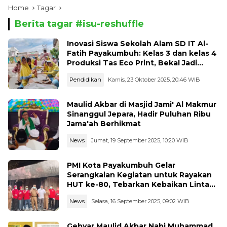
Home
Tagar
Berita tagar #
isu-reshuffle
Inovasi Siswa Sekolah Alam SD IT Al-
Fatih Payakumbuh: Kelas 3 dan kelas 4
Produksi Tas Eco Print, Bekal Jadi
Entrepreneur Muda
Pendidikan
Kamis, 23 Oktober 2025, 20:46 WIB
Maulid Akbar di Masjid Jami' Al Makmur
Sinanggul Jepara, Hadir Puluhan Ribu
Jama'ah Berhikmat
News
Jumat, 19 September 2025, 10:20 WIB
PMI Kota Payakumbuh Gelar
Serangkaian Kegiatan untuk Rayakan
HUT ke-80, Tebarkan Kebaikan Lintas
Sektor
News
Selasa, 16 September 2025, 09:02 WIB
Gebyar Maulid Akbar Nabi Muhammad