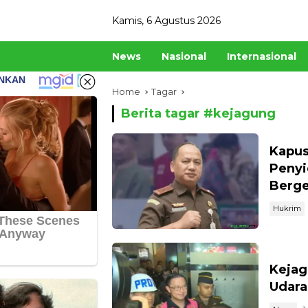
Skip
Kamis, 6 Agustus 2026
to
content
News
Nasional
Internasional
Home
Tagar
Berita tagar #
kejagung
Kapus
Penyi
Berge
Hukrim
Kejag
Udara