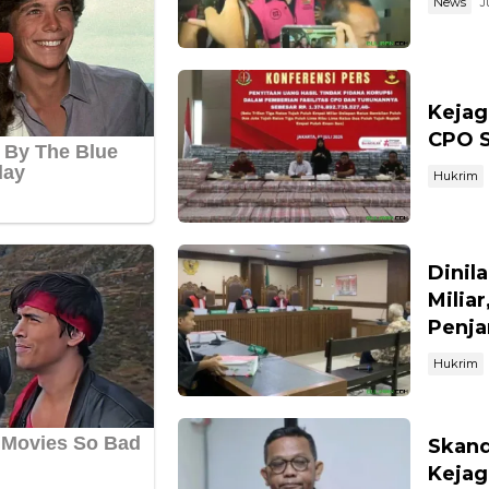
News
J
Kejag
CPO S
Hukrim
Dinil
Milia
Penja
Hukrim
Skand
Kejag