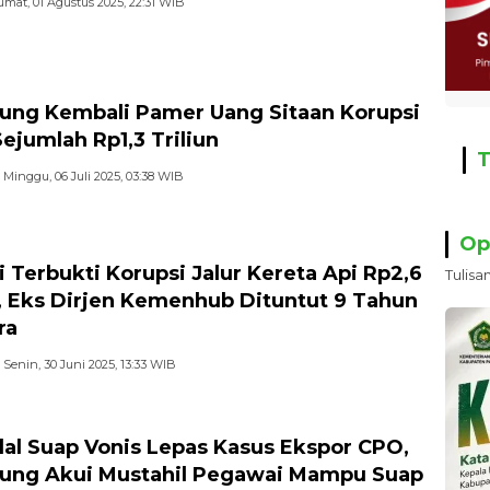
umat, 01 Agustus 2025, 22:31 WIB
ung Kembali Pamer Uang Sitaan Korupsi
ejumlah Rp1,3 Triliun
T
Minggu, 06 Juli 2025, 03:38 WIB
Op
ai Terbukti Korupsi Jalur Kereta Api Rp2,6
Tulisa
r, Eks Dirjen Kemenhub Dituntut 9 Tahun
ra
Senin, 30 Juni 2025, 13:33 WIB
al Suap Vonis Lepas Kasus Ekspor CPO,
ung Akui Mustahil Pegawai Mampu Suap