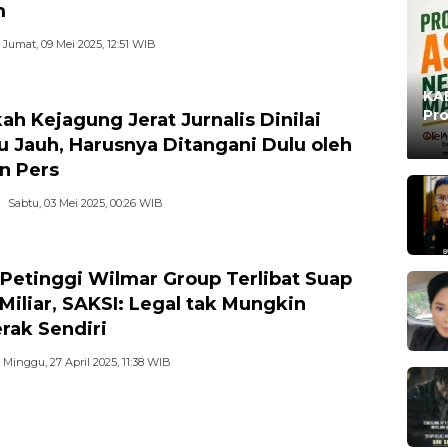
m
Jumat, 09 Mei 2025, 12:51 WIB
KAB
Pro
ah Kejagung Jerat Jurnalis Dinilai
Ma
Oleh
lu Jauh, Harusnya Ditangani Dulu oleh
n Pers
Sabtu, 03 Mei 2025, 00:26 WIB
Petinggi Wilmar Group Terlibat Suap
Miliar, SAKSI: Legal tak Mungkin
rak Sendiri
Minggu, 27 April 2025, 11:38 WIB