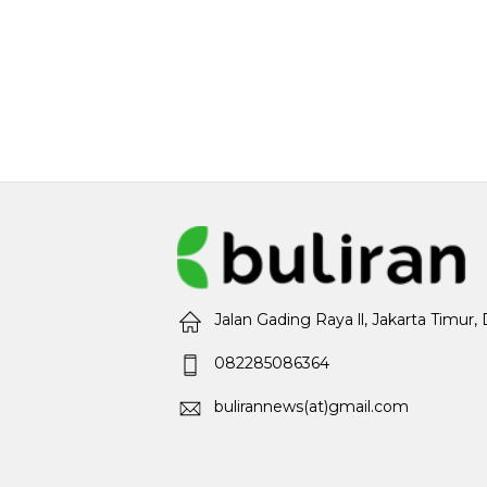
Jalan Gading Raya ll, Jakarta Timur,
082285086364
bulirannews(at)gmail.com