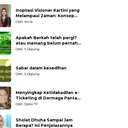
Inspirasi Visioner Kartini yang
Melampaui Zaman: Konsep
Kecakapan Hidup bagi
Oleh: Wina
Generasi Muda
Apakah Berkah telah pergi?
atau memang belum pernah
datang?
Oleh: S Depung
Sabar dalam kesedihan
Oleh: S Depung
Menyingkap Ketidakadilan e-
Ticketing di Dermaga Pantai
Kartini Jepara, terhadap
Oleh: Djoko TP
Nelayan Tradisional
Sholat Dhuha Sampai Jam
Berapa? Ini Penjelasannya