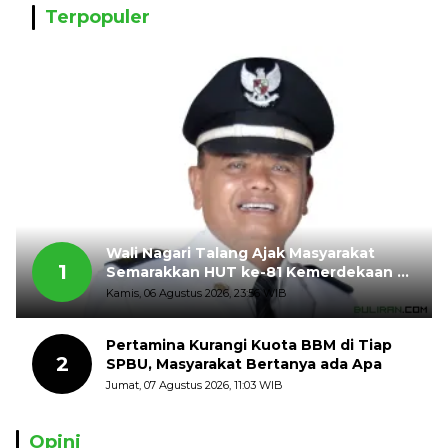
Terpopuler
Wali Nagari Talang Ajak Masyarakat
1
Semarakkan HUT ke-81 Kemerdekaan RI
dengan Mengibarkan Bendera Merah
Kamis, 06 Agustus 2026, 23:56 WIB
Putih
Pertamina Kurangi Kuota BBM di Tiap
2
SPBU, Masyarakat Bertanya ada Apa
Jumat, 07 Agustus 2026, 11:03 WIB
Opini