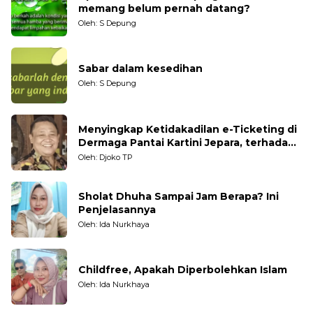
memang belum pernah datang?
Oleh: S Depung
Sabar dalam kesedihan
Oleh: S Depung
Menyingkap Ketidakadilan e-Ticketing di
Dermaga Pantai Kartini Jepara, terhadap
Nelayan Tradisional
Oleh: Djoko TP
Sholat Dhuha Sampai Jam Berapa? Ini
Penjelasannya
Oleh: Ida Nurkhaya
Childfree, Apakah Diperbolehkan Islam
Oleh: Ida Nurkhaya