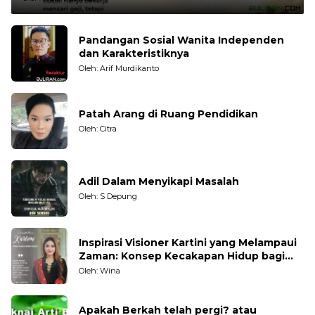
Pandangan Sosial Wanita Independen
dan Karakteristiknya
Oleh: Arif Murdikanto
Patah Arang di Ruang Pendidikan
Oleh: Citra
Adil Dalam Menyikapi Masalah
Oleh: S Depung
Inspirasi Visioner Kartini yang Melampaui
Zaman: Konsep Kecakapan Hidup bagi
Generasi Muda
Oleh: Wina
Apakah Berkah telah pergi? atau