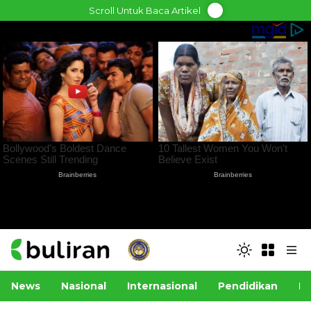
Skip
Scroll Untuk Baca Artikel
to
content
News
Nasional
Internasional
Pendidikan
Po