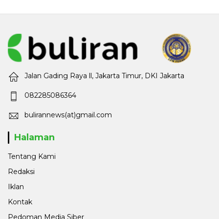
Jalan Gading Raya ll, Jakarta Timur, DKI Jakarta
082285086364
bulirannews(at)gmail.com
Halaman
Tentang Kami
Redaksi
Iklan
Kontak
Pedoman Media Siber