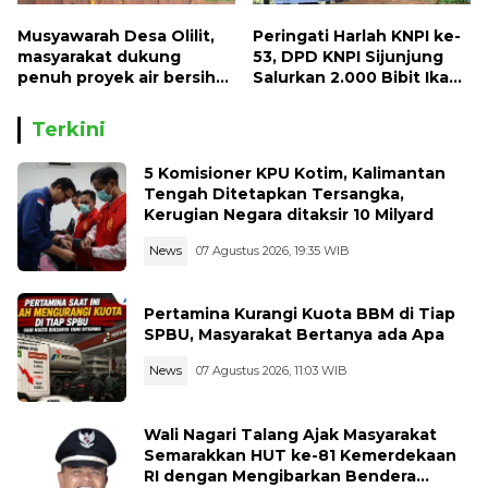
Musyawarah Desa Olilit,
Peringati Harlah KNPI ke-
masyarakat dukung
53, DPD KNPI Sijunjung
penuh proyek air bersih
Salurkan 2.000 Bibit Ikan
Oryoin
dan 50 Bibit Pohon Petai
Terkini
5 Komisioner KPU Kotim, Kalimantan
Tengah Ditetapkan Tersangka,
Kerugian Negara ditaksir 10 Milyard
News
07 Agustus 2026, 19:35 WIB
Pertamina Kurangi Kuota BBM di Tiap
SPBU, Masyarakat Bertanya ada Apa
News
07 Agustus 2026, 11:03 WIB
Wali Nagari Talang Ajak Masyarakat
Semarakkan HUT ke-81 Kemerdekaan
RI dengan Mengibarkan Bendera