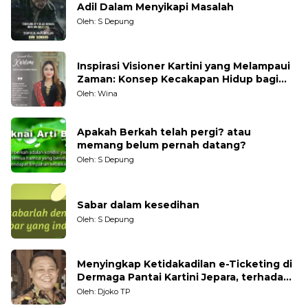
Adil Dalam Menyikapi Masalah
Oleh: S Depung
Inspirasi Visioner Kartini yang Melampaui
Zaman: Konsep Kecakapan Hidup bagi
Generasi Muda
Oleh: Wina
Apakah Berkah telah pergi? atau
memang belum pernah datang?
Oleh: S Depung
Sabar dalam kesedihan
Oleh: S Depung
Menyingkap Ketidakadilan e-Ticketing di
Dermaga Pantai Kartini Jepara, terhadap
Nelayan Tradisional
Oleh: Djoko TP