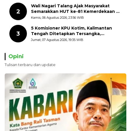
Wali Nagari Talang Ajak Masyarakat
2
Semarakkan HUT ke-81 Kemerdekaan RI
dengan Mengibarkan Bendera Merah
Kamis, 06 Agustus 2026, 23:56 WIB
Putih
5 Komisioner KPU Kotim, Kalimantan
3
Tengah Ditetapkan Tersangka,
Kerugian Negara ditaksir 10 Milyard
Jumat, 07 Agustus 2026, 19:35 WIB
Opini
Tulisan terbaru dan update