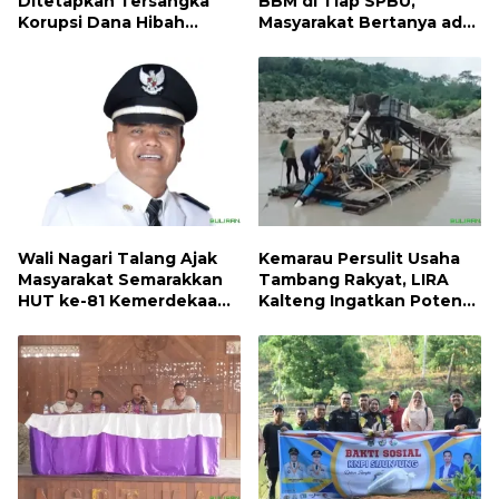
Ditetapkan Tersangka
BBM di Tiap SPBU,
Korupsi Dana Hibah
Masyarakat Bertanya ada
Pilkada, Kerugian Negara
Apa
ditaksir 10 Milyard
Wali Nagari Talang Ajak
Kemarau Persulit Usaha
Masyarakat Semarakkan
Tambang Rakyat, LIRA
HUT ke-81 Kemerdekaan
Kalteng Ingatkan Potensi
RI dengan Mengibarkan
Naiknya Tingkat Kesulitan
Bendera Merah Putih
Hidup