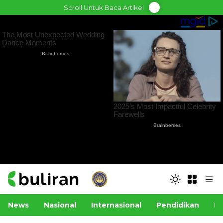
Skip
Scroll Untuk Baca Artikel
to
content
News
Nasional
Internasional
Pendidikan
Po