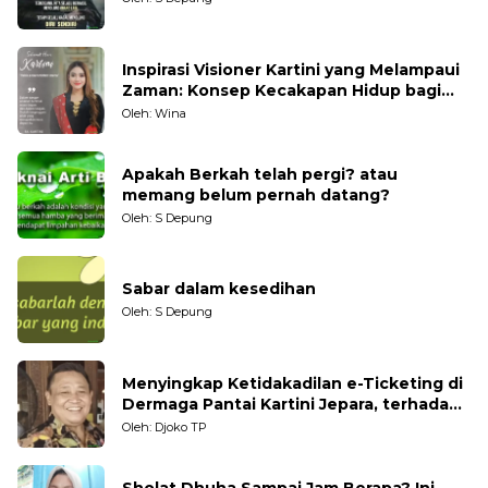
Inspirasi Visioner Kartini yang Melampaui
Zaman: Konsep Kecakapan Hidup bagi
Generasi Muda
Oleh: Wina
Apakah Berkah telah pergi? atau
memang belum pernah datang?
Oleh: S Depung
Sabar dalam kesedihan
Oleh: S Depung
Menyingkap Ketidakadilan e-Ticketing di
Dermaga Pantai Kartini Jepara, terhadap
Nelayan Tradisional
Oleh: Djoko TP
Sholat Dhuha Sampai Jam Berapa? Ini