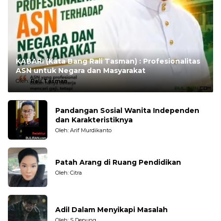
KABARI (Kata Bang Rali Tasman) : Profesionalitas
ASN untuk Negara dan Masyarakat
Oleh:
Rali Tasman
Pandangan Sosial Wanita Independen
dan Karakteristiknya
Oleh: Arif Murdikanto
Patah Arang di Ruang Pendidikan
Oleh: Citra
Adil Dalam Menyikapi Masalah
Oleh: S Depung