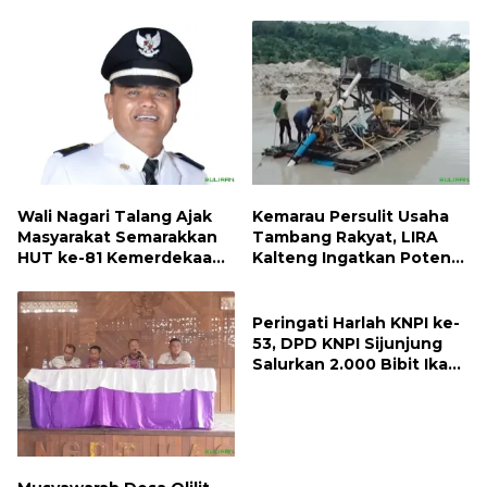
Pilkada, Kerugian Negara
Apa
ditaksir 10 Milyard
Wali Nagari Talang Ajak
Kemarau Persulit Usaha
Masyarakat Semarakkan
Tambang Rakyat, LIRA
HUT ke-81 Kemerdekaan
Kalteng Ingatkan Potensi
RI dengan Mengibarkan
Naiknya Tingkat Kesulitan
Bendera Merah Putih
Hidup
Peringati Harlah KNPI ke-
53, DPD KNPI Sijunjung
Salurkan 2.000 Bibit Ikan
dan 50 Bibit Pohon Petai