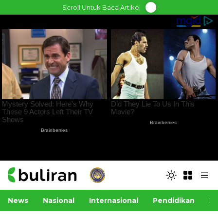
Skip
Scroll Untuk Baca Artikel
to
content
News
Nasional
Internasional
Pendidikan
Po