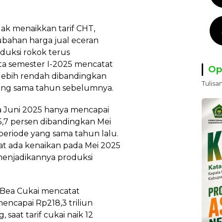
dak menaikkan tarif CHT,
bahan harga jual eceran
oduksi rokok terus
a semester I-2025 mencatat
Op
, lebih rendah dibandingkan
Tulisa
 yang sama tahun sebelumnya.
da Juni 2025 hanya mencapai
 5,7 persen dibandingkan Mei
periode yang sama tahun lalu.
at ada kenaikan pada Mei 2025
 menjadikannya produksi
n Bea Cukai mencatat
encapai Rp218,3 triliun
 saat tarif cukai naik 12