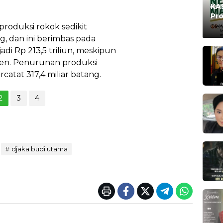
KAB
Pro
Ma
roduksi rokok sedikit
Oleh
g, dan ini berimbas pada
i Rp 213,5 triliun, meskipun
rsen. Penurunan produksi
catat 317,4 miliar batang.
2
3
4
djaka budi utama