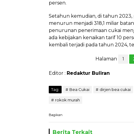
persen.
Setahun kemudian, di tahun 2023, p
menurun menjadi 318,1 miliar batan
penurunan penerimaan cukai menjad
ada kebijakan kenaikan tarif 10 pe
kembali terjadi pada tahun 2024, ter
Halaman
1
Editor :
Redaktur Buliran
Tag:
Bea Cukai
dirjen bea cukai
rokok murah
Bagikan
Berita Terkait