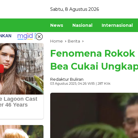
Skip
Sabtu, 8 Agustus 2026
to
content
News
Nasional
Internasional
Home
Berita
Fenomena Rokok Mu
Bea Cukai Ungkap
Redaktur Buliran
03 Agustus 2025, 04:26 WIB
| 287 Klik