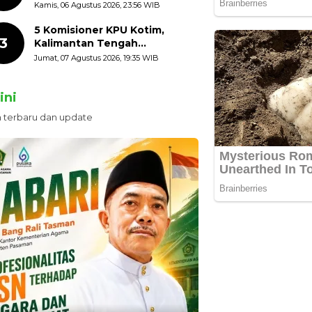
HUT ke-81 Kemerdekaan RI
Kamis, 06 Agustus 2026, 23:56 WIB
dengan Mengibarkan
Bendera Merah Putih
5 Komisioner KPU Kotim,
3
Kalimantan Tengah
Ditetapkan Tersangka,
Jumat, 07 Agustus 2026, 19:35 WIB
Kerugian Negara ditaksir 10
Milyard
ini
n terbaru dan update