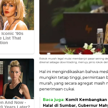
Rokok murah legal mulai membanjiri pasar seiring d
dikenal sebagai downtrading, menuju jenis rokok de
Hal ini mengindikasikan bahwa me
mungkin tetap tinggi, permintaan 
murah, yang secara agregat masi
penerimaan cukai.
Baca juga:
Komit Kembangkan 
Halal di Sumbar, Gubernur Mah