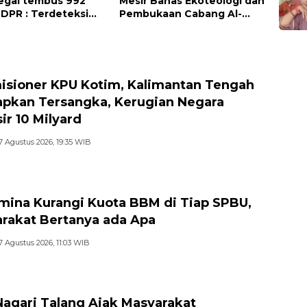
legal tembus 992
Mesir Bahas Ekoteologi dan
, DPR : Terdeteksi
Pembukaan Cabang Al-
ir Lintas Daerah
Azhar di Indonesia
 ke Luar Negeri
isioner KPU Kotim, Kalimantan Tengah
apkan Tersangka, Kerugian Negara
ir 10 Milyard
7 Agustus 2026, 19:35 WIB
mina Kurangi Kuota BBM di Tiap SPBU,
rakat Bertanya ada Apa
7 Agustus 2026, 11:03 WIB
Nagari Talang Ajak Masyarakat