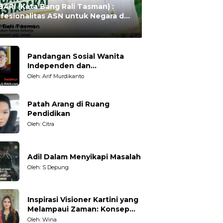
ARI (Kata Bang Rali Tasman) :
fesionalitas ASN untuk Negara dan
syarakat
:
Rali Tasman
Pandangan Sosial Wanita
Independen dan
Karakteristiknya
Oleh: Arif Murdikanto
Patah Arang di Ruang
Pendidikan
Oleh: Citra
Adil Dalam Menyikapi Masalah
Oleh: S Depung
Inspirasi Visioner Kartini yang
Melampaui Zaman: Konsep
Kecakapan Hidup bagi
Oleh: Wina