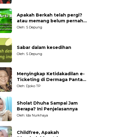
Generasi Muda
Apakah Berkah telah pergi?
atau memang belum pernah
datang?
Oleh: S Depung
Sabar dalam kesedihan
Oleh: S Depung
Menyingkap Ketidakadilan e-
Ticketing di Dermaga Pantai
Kartini Jepara, terhadap
Oleh: Djoko TP
Nelayan Tradisional
Sholat Dhuha Sampai Jam
Berapa? Ini Penjelasannya
Oleh: Ida Nurkhaya
Childfree, Apakah