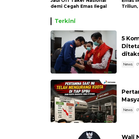
Jadi Off Taker Nasional
Emas I
demi Cegah Emas Ilegal
Triliun
Mengal
Hingga
Terkini
5 Kom
Ditet
ditaks
News
0
Perta
Masya
News
0
Wali 