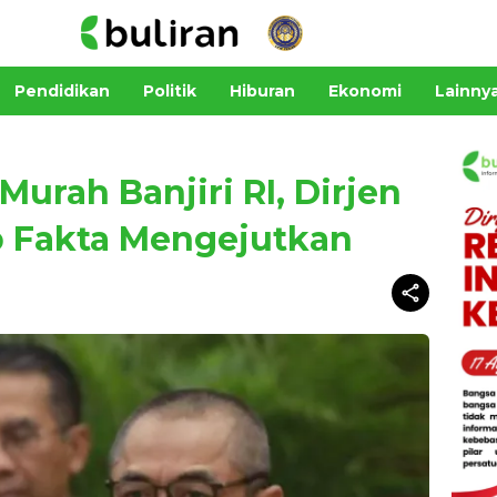
Pendidikan
Politik
Hiburan
Ekonomi
Lainny
rah Banjiri RI, Dirjen
 Fakta Mengejutkan