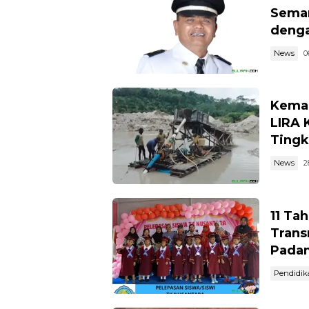
Semar
denga
News
0
Kemar
LIRA 
Tingk
News
2
11 Ta
Trans
Pada
Pendidik