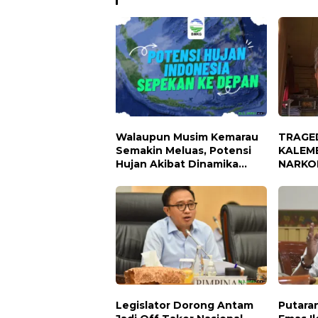
Walaupun Musim Kemarau
TRAGE
Semakin Meluas, Potensi
KALEME
Hujan Akibat Dinamika
NARKO
Atmosfer Masih Ada
Periode 17 -- 23 Juli 2026
Legislator Dorong Antam
Putara