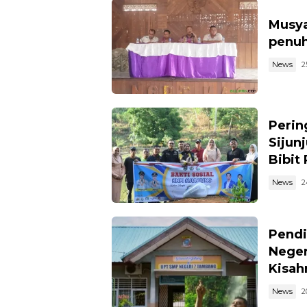
Musya
penuh
News
2
Perin
Sijun
Bibit
News
2
Pendi
Neger
Kisahn
News
2