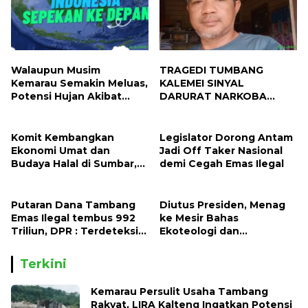
Walaupun Musim
TRAGEDI TUMBANG
Kemarau Semakin Meluas,
KALEMEI SINYAL
Potensi Hujan Akibat
DARURAT NARKOBA
Dinamika Atmosfer Masih
MASUK DESA
Ada Periode 17 -- 23 Juli
2026
Komit Kembangkan
Legislator Dorong Antam
Ekonomi Umat dan
Jadi Off Taker Nasional
Budaya Halal di Sumbar,
demi Cegah Emas Ilegal
Gubernur Mahyeldi Raih
Penghargaan Nasional
Putaran Dana Tambang
Diutus Presiden, Menag
Emas Ilegal tembus 992
ke Mesir Bahas
Triliun, DPR : Terdeteksi
Ekoteologi dan
Mengalir Lintas Daerah
Pembukaan Cabang Al-
Hingga ke Luar Negeri
Azhar di Indonesia
Terkini
Kemarau Persulit Usaha Tambang
Rakyat, LIRA Kalteng Ingatkan Potensi