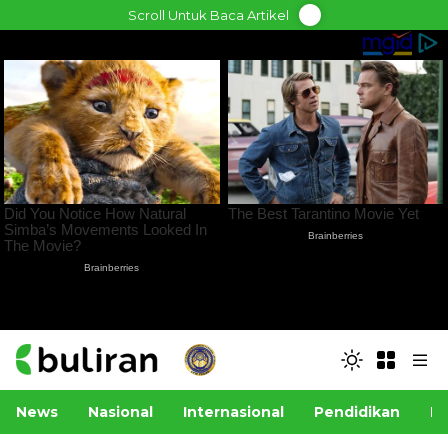
Skip
Scroll Untuk Baca Artikel
to
content
News
Nasional
Internasional
Pendidikan
Po