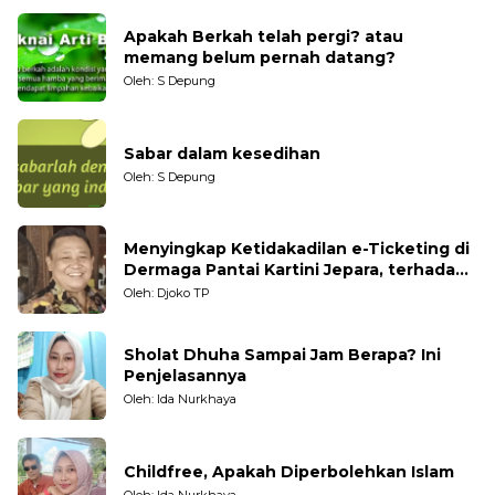
Apakah Berkah telah pergi? atau
memang belum pernah datang?
Oleh: S Depung
Sabar dalam kesedihan
Oleh: S Depung
Menyingkap Ketidakadilan e-Ticketing di
Dermaga Pantai Kartini Jepara, terhadap
Nelayan Tradisional
Oleh: Djoko TP
Sholat Dhuha Sampai Jam Berapa? Ini
Penjelasannya
Oleh: Ida Nurkhaya
Childfree, Apakah Diperbolehkan Islam
Oleh: Ida Nurkhaya