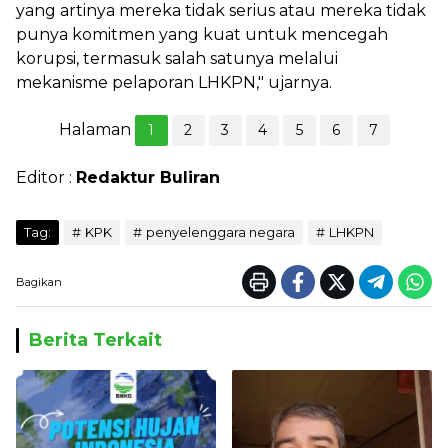
yang artinya mereka tidak serius atau mereka tidak
punya komitmen yang kuat untuk mencegah
korupsi, termasuk salah satunya melalui
mekanisme pelaporan LHKPN," ujarnya.
Halaman
1
2
3
4
5
6
7
Editor :
Redaktur Buliran
Tag:
KPK
penyelenggara negara
LHKPN
Bagikan
Berita Terkait