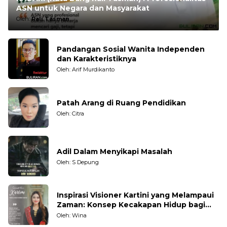
ASN untuk Negara dan Masyarakat
Oleh:
Rali Tasman
Pandangan Sosial Wanita Independen
dan Karakteristiknya
Oleh: Arif Murdikanto
Patah Arang di Ruang Pendidikan
Oleh: Citra
Adil Dalam Menyikapi Masalah
Oleh: S Depung
Inspirasi Visioner Kartini yang Melampaui
Zaman: Konsep Kecakapan Hidup bagi
Generasi Muda
Oleh: Wina