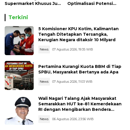
Supermarket Khusus Jual
Optimalisasi Potensi
Produk Desa di Kota,
Zakat Indonesia Rp327
Seperti di Luar Negeri
Triliun
Terkini
5 Komisioner KPU Kotim, Kalimantan
Tengah Ditetapkan Tersangka,
Kerugian Negara ditaksir 10 Milyard
News
07 Agustus 2026, 19:35 WIB
Pertamina Kurangi Kuota BBM di Tiap
SPBU, Masyarakat Bertanya ada Apa
News
07 Agustus 2026, 11:03 WIB
Wali Nagari Talang Ajak Masyarakat
Semarakkan HUT ke-81 Kemerdekaan
RI dengan Mengibarkan Bendera
Merah Putih
News
06 Agustus 2026, 23:56 WIB