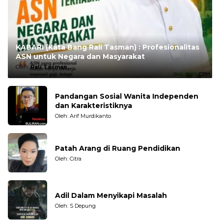
KABARI (Kata Bang Rali Tasman) : Profesionalitas
ASN untuk Negara dan Masyarakat
Oleh:
Rali Tasman
Pandangan Sosial Wanita Independen
dan Karakteristiknya
Oleh: Arif Murdikanto
Patah Arang di Ruang Pendidikan
Oleh: Citra
Adil Dalam Menyikapi Masalah
Oleh: S Depung