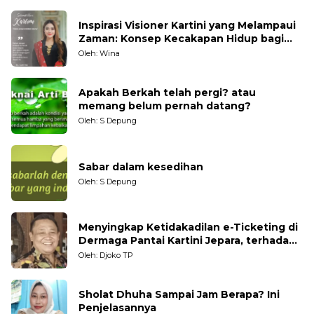
Inspirasi Visioner Kartini yang Melampaui
Zaman: Konsep Kecakapan Hidup bagi
Generasi Muda
Oleh: Wina
Apakah Berkah telah pergi? atau
memang belum pernah datang?
Oleh: S Depung
Sabar dalam kesedihan
Oleh: S Depung
Menyingkap Ketidakadilan e-Ticketing di
Dermaga Pantai Kartini Jepara, terhadap
Nelayan Tradisional
Oleh: Djoko TP
Sholat Dhuha Sampai Jam Berapa? Ini
Penjelasannya