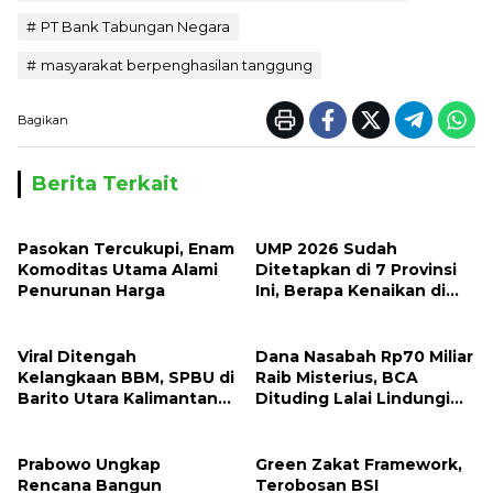
PT Bank Tabungan Negara
masyarakat berpenghasilan tanggung
Bagikan
Berita Terkait
Pasokan Tercukupi, Enam
UMP 2026 Sudah
Komoditas Utama Alami
Ditetapkan di 7 Provinsi
Penurunan Harga
Ini, Berapa Kenaikan di
Tempatmu?
Viral Ditengah
Dana Nasabah Rp70 Miliar
Kelangkaan BBM, SPBU di
Raib Misterius, BCA
Barito Utara Kalimantan
Dituding Lalai Lindungi
Tengah Justru Banyak
Duit Nasabah
Pelangsir. LSM LIRA
Kalteng : Pertamina dan
Prabowo Ungkap
Green Zakat Framework,
Kapolres Harus Bertindak
Rencana Bangun
Terobosan BSI