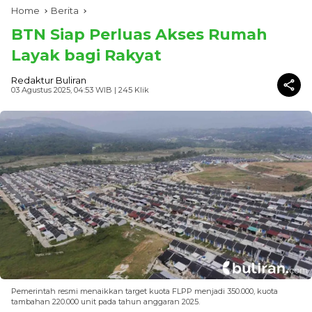
Home
Berita
BTN Siap Perluas Akses Rumah
Layak bagi Rakyat
Redaktur Buliran
03 Agustus 2025, 04:53 WIB
| 245 Klik
Pemerintah resmi menaikkan target kuota FLPP menjadi 350.000, kuota
tambahan 220.000 unit pada tahun anggaran 2025.