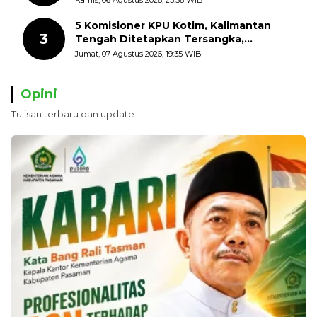
Kamis, 06 Agustus 2026, 23:56 WIB
Putih
5 Komisioner KPU Kotim, Kalimantan
3
Tengah Ditetapkan Tersangka,
Kerugian Negara ditaksir 10 Milyard
Jumat, 07 Agustus 2026, 19:35 WIB
Opini
Tulisan terbaru dan update