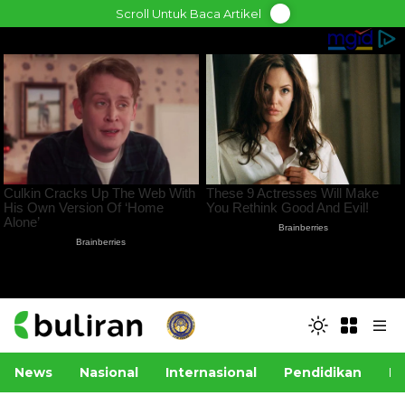
Skip
Scroll Untuk Baca Artikel
to
content
News
Nasional
Internasional
Pendidikan
Po