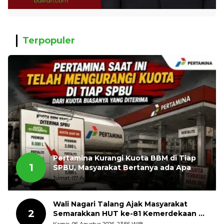
Terpopuler
Pertamina Kurangi Kuota BBM di Tiap
1
SPBU, Masyarakat Bertanya ada Apa
Jumat, 07 Agustus 2026, 11:03 WIB
Wali Nagari Talang Ajak Masyarakat
2
Semarakkan HUT ke-81 Kemerdekaan RI
dengan Mengibarkan Bendera Merah